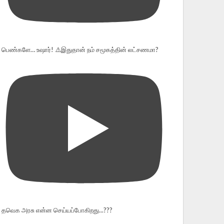
பெண்களே… உஷார்! ⚠️இதுதான் நம் சமூகத்தின் லட்சணமா?
தவெக அரசு என்ன செய்யப்போகிறது...???