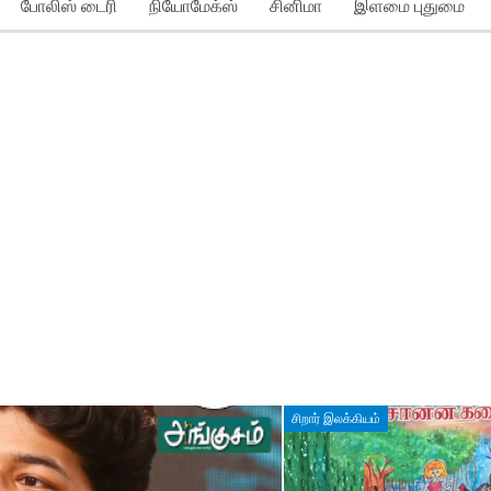
போலிஸ் டைரி
நியோமேக்ஸ்
சினிமா
இளமை புதுமை
சிறார் இலக்கியம்