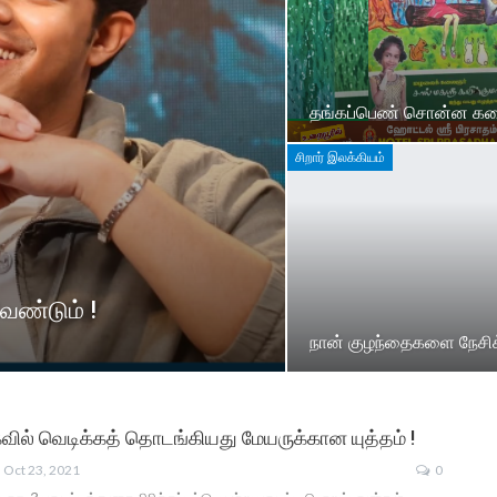
தங்கப்பெண் சொன்ன கத
சிறார் இலக்கியம்
ேண்டும் !
நான் குழந்தைகளை நேசிக
ுகவில் வெடிக்கத் தொடங்கியது மேயருக்கான யுத்தம் !
Oct 23, 2021
0