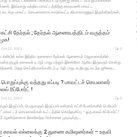
்போது 3 மாவட்டங்களாக பிரிக்கப்பட்டு மூன்று மாவட்ட பொறுப்பாளர்கள்
ன்றனர். இவ்வாறு மத்திய மாவட்டத்திற்கு வைரமணி மாவட்ட
, வடக்கு மாவட்ட செயலாளராக காடுவெட்டி தியாகராஜனும் இருக்கிறார்கள்,
்கட்சி தேர்தல் ; தேர்தல் ஆணையத்திடம் வருத்தம்
முக!
Oct 22, 2021
0
 டெல்லியில் உள்ள இந்திய தலைமை தேர்தல் ஆணையர் அலுவலகத்தில்
மன்ற குழுத் தலைவர் டி ஆர் பாலு மற்றும் இளங்கோ ஆகிய இருவரும் சென்று
த்தனர். பிறகு செய்தியாளர்களிடம் டி ஆர் பாலு கூறியது, கடந்த ஜூலை…
றுப்புக்கு வந்தது எப்படி ? மாவட்டச் செயலாளர்
வ் ரிப்போர்ட் !
Oct 21, 2021
0
ரும் இருப்பார்; பெருமாளும் இருப்பார் என்றால் கட்சி பேனர்களில் பெரியார்
்” மாவட்டச் செயலாளர்கள் கூட்டத்தில் கொந்தளிப்பு – ஒரு லைவ் ரிப்போர்ட்!
 3 ஆண்டுகளாக நிலவிவந்த பிரச்சனை முடிவுக்கு…
நகர காவல் எல்லைக்கு 2 துணை கமிஷனர்கள் – உதவி