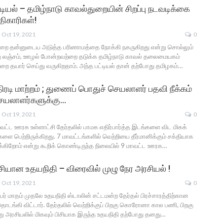
்டியல் – தமிழ்நாடு காவல்துறையின் சிறப்பு நடவடிக்கை
திகாரிகள்!
Oct 19, 2021
0
துறை தன்னுடைய அடுத்த பரிணாமத்தை நோக்கி நகருகிறது என்று சொல்லும்
ு லஞ்சம், ஊழல் போன்றவற்றை தடுக்க தமிழ்நாடு காவல் தலைமையகம்
ஒன்றை தயார் செய்து வருகிறதாம். அந்த பட்டியல் தான் தற்போது தமிழகம்…
ரடி மாற்றம் ; துணைப் பொதுச் செயலாளர் பதவி நீக்கம்
செயலாளர்களுக்கு…
Oct 19, 2021
0
மாவட்ட ஊரக உள்ளாட்சி தேர்தலில் பாமக எதிர்பார்த்த இடங்களை விட மிகக்
ை பெற்றிருக்கிறது. 7 மாவட்டங்களில் வெற்றியை தீர்மானிக்கும் சக்தியாக
க்கிறோம் என்று கூறிக் கொண்டிருந்த நிலையில் 9 மாவட்ட ஊரக…
பிசியான உதயநிதி – விரைவில் முழு நேர அரசியல் !
Oct 19, 2021
0
பர் மாதம் முதலே உதயநிதி ஸ்டாலின் சட்டமன்ற தேர்தல் பிரச்சாரத்திற்கான
ொடங்கி விட்டார். தேர்தலில் வெற்றிக்குப் பிறகு கொரோனா கால பணி, பிறகு
 அரசியலில் மிகவும் பிசியாக இருந்த உதயநிதி தற்போது தனது…