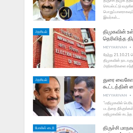
திருச்சி திமுக தற
செயல்பட்டு வருகி
பொறுப்பாளராகவும்
இவர்கள்…
திமுகவின் உள
அரசியல்
தெரிவித்த தி
MEYYARIVAN
நேற்று 21.10.21
திமுகவின் நாடாளு
அதிகாரிகளை சந்தி
துரை வைகோ பொ
அரசியல்
கூட்டத்தின் லை
MEYYARIVAN
“மதிமுகவில் பெரியா
படத்தை நீக்குங்கள
மதிமுகவில் கடந்த
திருச்சி மா
போலிஸ் டைரி