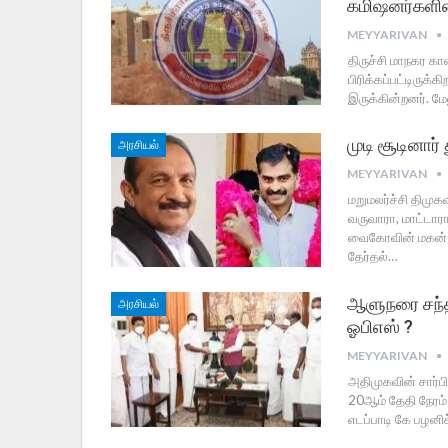
கமிஷனர்களின்
MEYYARIVAN
திருச்சி மாநகர க
பிரிக்கப்பட்டிருக
இருக்கின்றனர். மே
முடி சூடினார
அரசியல்
MEYYARIVAN
மறுமலர்ச்சி திம
வருவாரா, மாட்டாரா
வைகோவின் மகன் 
தேர்தல்…
ஆளுநரை சந்தி
அரசியல்
ஓபிஎஸ் ?
MEYYARIVAN
அதிமுகவின் சார்பி
20ஆம் தேதி நேரம்
எடப்பாடி கே பழனி