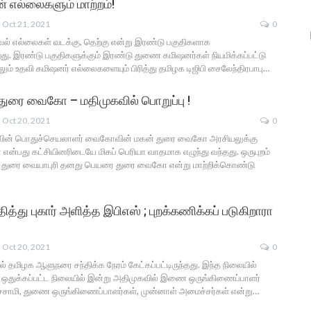
 எல்லைகளும் மாற்றம்!
Oct 21, 2021
0
ாவல் எல்லைகள் வடக்கு, தெற்கு என்று இரண்டு பகுதிகளாக
்கிறது. இரண்டு பகுதிகளுக்கும் இரண்டு துணை கமிஷனர்கள் நியமிக்கப்பட்டு
லும் உதவி கமிஷனர் எல்லைகளையும் பிரித்து தமிழக டிஜிபி சைலேந்திரபாபு…
் துரை வைகோ – மதிமுகவில் பொறுப்பு !
Oct 20, 2021
0
ுகவின் பொதுச்செயலாளர் வைகோவின் மகன் துரை வைகோ அரசியலுக்கு
 என்பது கட்சியினரிடையே மிகப் பெரியா வாதமாக எழுந்து வந்தது. ஒருபுறம்
துரை வையாபுரி தனது பெயரை துரை வைகோ என்று மாற்றிக்கொண்டு
த்து புகார் அளித்த இபிஎஸ் ; புறக்கணிக்கப் படுகிறாரா
Oct 20, 2021
0
ல் தமிழக ஆளுநரை சந்திக்க நேரம் கேட்கப்பட்டிருந்தது. இந்த நிலையில்
 ஒதுக்கப்பட்ட நிலையில் இன்று அதிமுகவில் இணை ஒருங்கிணைப்பாளர்
ச்சாமி, துணை ஒருங்கிணைப்பாளர்கள், முன்னாள் அமைச்சர்கள் என்று…