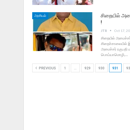
சிறையில் அமைச
அரசியல்
!
JTR
Oct 17, 2
சிறையில் அமைச்சர்க
சிறைச்சாலையில் 
அமைச்சர் ரகுபதி ம
பொய்யாமொழி,…
PREVIOUS
1
…
929
930
931
9