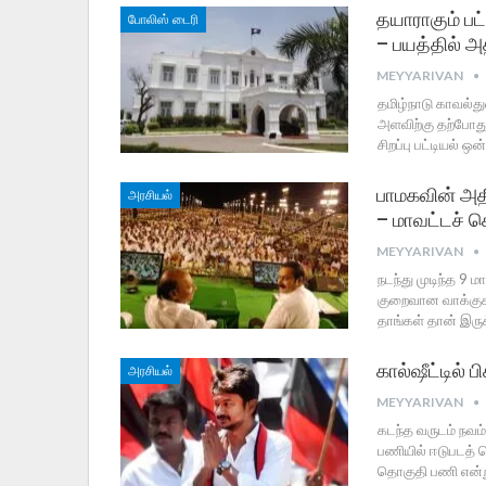
தயாராகும் பட
போலிஸ் டைரி
– பயத்தில் அ
MEYYARIVAN
தமிழ்நாடு காவல்
அளவிற்கு தற்போத
சிறப்பு பட்டியல் 
பாமகவின் அதி
அரசியல்
– மாவட்டச் 
MEYYARIVAN
நடந்து முடிந்த 9 
குறைவான வாக்குகள
தாங்கள் தான் இரு
கால்ஷீட்டில் 
அரசியல்
MEYYARIVAN
கடந்த வருடம் நவம்
பணியில் ஈடுபடத் த
தொகுதி பணி என்று