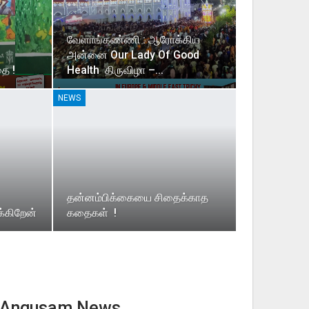
வேளாங்கண்ணி : ஆரோக்கிய
அன்னை Our Lady Of Good
ை !
Health திருவிழா –…
NEWS
தன்னம்பிக்கையை சிதைக்காத
்கிறேன்
கதைகள் !
Angusam News