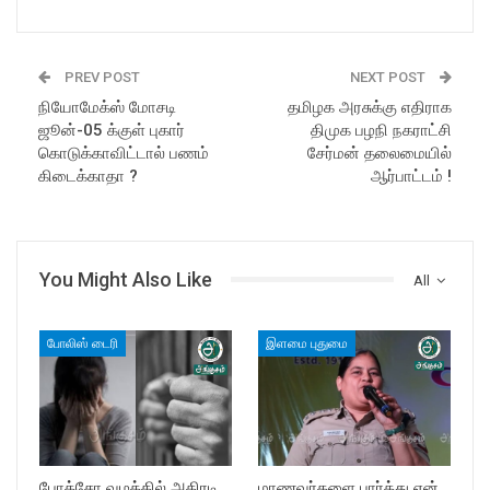
PREV POST
NEXT POST
நியோமேக்ஸ் மோசடி
தமிழக அரசுக்கு எதிராக
ஜூன்-05 க்குள் புகார்
திமுக பழநி நகராட்சி
கொடுக்காவிட்டால் பணம்
சேர்மன் தலைமையில்
கிடைக்காதா ?
ஆர்பாட்டம் !
You Might Also Like
All
போலிஸ் டைரி
இளமை புதுமை
போக்சோ வழக்கில் அதிரடி
மாணவர்களை பார்த்து ஏன்