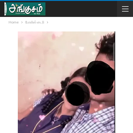
Home
போலிஸ் டைரி