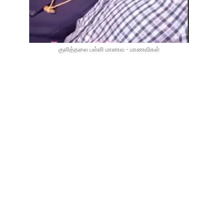
குளித்தலை பள்ளி மாணவ - மாணவிகள்