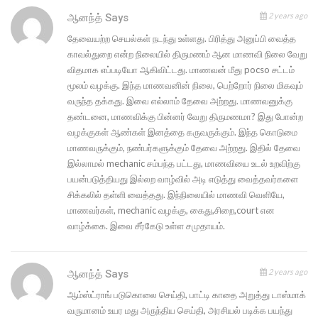
2 years ago
ஆனந்த்
Says
தேவையற்ற செயல்கள் நடந்து உள்ளது. பிரித்து அனுப்பி வைத்த
காவல்துறை என்ற நிலையில் திருமணம் ஆன மாணவி நிலை வேறு
விதமாக எப்படியோ ஆகிவிட்டது. மாணவன் மீது pocso சட்டம்
மூலம் வழக்கு. இந்த மாணவனின் நிலை, பெற்றோர் நிலை மிகவும்
வருந்த தக்கது. இவை எல்லாம் தேவை அற்றது. மாணவனுக்கு
தண்டனை, மாணவிக்கு பின்னர் வேறு திருமணமா? இது போன்ற
வழக்குகள் ஆண்கள் இனத்தை கருவருக்கும். இந்த கொடுமை
மாணவருக்கும், நண்பர்களுக்கும் தேவை அற்றது. இதில் தேவை
இல்லாமல் mechanic சம்பந்த பட்டது, மாணவியை உடல் உறவிற்கு
பயன்படுத்தியது இல்லற வாழ்வில் அடி எடுத்து வைத்தவர்களை
சிக்கலில் தள்ளி வைத்தது. இந்நிலையில் மாணவி வெளியே,
மாணவர்கள், mechanic வழக்கு, கைது,சிறை,court என
வாழ்க்கை. இவை சீர்கேடு உள்ள சமுதாயம்.
2 years ago
ஆனந்த்
Says
ஆம்ஸ்ட்ராங் படுகொலை செய்தி, பாட்டி காதை அறுத்து டாஸ்மாக்
வருமானம் உயர மது அருந்திய செய்தி, அரசியல் படிக்க பயந்து