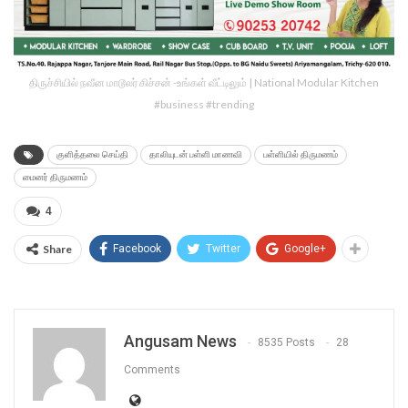
திருச்சியில் நவீன மாடூலர் கிச்சன் -உங்கள் வீட்டிலும் | National Modular Kitchen
#business #trending
குளித்தலை செய்தி
தாலியுடன் பள்ளி மாணவி
பள்ளியில் திருமணம்
மைனர் திருமணம்
4
Share
Facebook
Twitter
Google+
Angusam News
8535 Posts
28
Comments