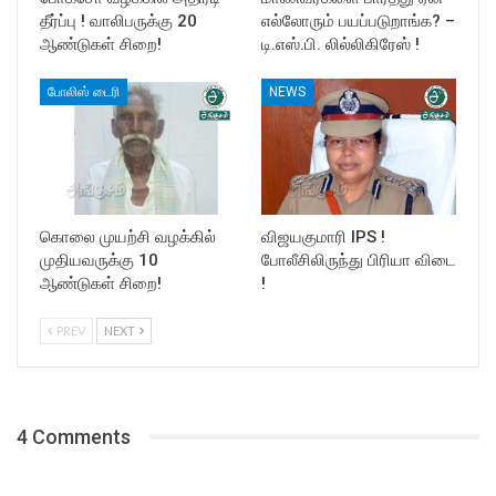
தீர்ப்பு ! வாலிபருக்கு 20
எல்லோரும் பயப்படுறாங்க? –
ஆண்டுகள் சிறை!
டி.எஸ்.பி. லில்லிகிரேஸ் !
போலிஸ் டைரி
NEWS
கொலை முயற்சி வழக்கில்
விஜயகுமாரி IPS !
முதியவருக்கு 10
போலீசிலிருந்து பிரியா விடை
ஆண்டுகள் சிறை!
!
PREV
NEXT
4 Comments