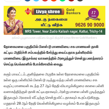
தங்கம் முழுமையான மதிப்பை பெறும் திருச்சி Livya Shree Gold Bankers
தோகைமலை பகுதியில் பிளஸ் டூ மாணவியை சக மாணவன் தாலி
கட்டிய அதிர்ச்சி சம்பவத்தில் சேர்த்து வைப்பதாக நள்ளிரவில்
மாணவியை இருசக்கர வாகனத்தில் அழைத்துச் சென்று பலாத்காரம்
செய்த மெக்கானிக் போக்சோவில் கைது.
கரூர் மாவட்டம், குளித்தலை அருகே உள்ள தோகைமலை பகுதியில்
உள்ள ஒரு பள்ளியில் பிளஸ் டூ படித்து வந்த பள்ளி மாணவியை சக
வகுப்பு மாணவன் கடந்த 27 ஆம் தேதி வியாழக்கிழமை காலை பள்ளி
வளாகத்திற்குள் தாலி கட்டியதாகவும், அன்று மாலை பள்ளி முடிந்ததும்
இருவரும் அவரவர் வீட்டிற்கு சென்று விட்டதாகவும் கூறப்படுகிறது.
மறுநாள் 28 ஆம் தேதி வெள்ளிக்கிழமை வழக்கம் போல இருவரும்