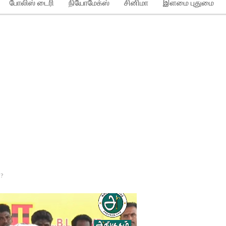
போலிஸ் டைரி
நியோமேக்ஸ்
சினிமா
இளமை புதுமை
 ?