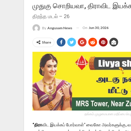
முதுகு சொறியவா, திராவிட இயக்க
திறந்த மடல் – 26
On
Jun 30, 2026
By
Angusam News
Share
தங்கம் முழுமையான மதிப்பை பெறு
“திரா
விட இயக்கப் போர்வாள்” வைகோ அவர்களுக்கு, வ