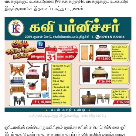
எங்களுக்கும் உடன்பாடுள்ள இந்தக் கருத்தில் உங்களுக்கும் உடன்பாடு
இருக்குமாயின் இதனைப் படித்து பாருங்கள்.
அங்குசம் குழுமத்துடன் இணைந்து பணியாற்ற வாய்ப்பு.
ஒரியாவின் ஒவ்வொரு உயிரிலும் ஜகந்நாதரின் ஈடுபாட்டுக்கென ஓர்
இடம் உண்டு என்பதை முழுமுற்றாக நம்பும் ஒரியாவின் மைந்தனான