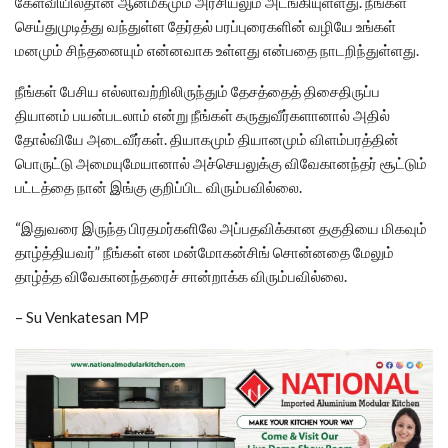
கேள்வியில்தான் ஆன்மீகமும் அரசியலும் அடங்கியுள்ளது. நீங்கள்
செய்துமுடித்து வந்துள்ள தேர்தல் பரப்புரைகளின் வழியே உங்கள்
மனமும் சிந்தனையும் என்னவாக உள்ளது என்பதை நாடறிந்துள்ளது.
நீங்கள் பேசிய எல்லாவற்றிலிருந்தும் தேசத்தைத் திசைதிருப்ப
தியானம் பயன்படலாம் என்று நீங்கள் கருதுவீர்களானால் அதில்
தோல்வியே அடைவீர்கள். தியாகமும் தியானமும் விளம்பரத்தின்
பொருட்டு அமையுமேயானால் அச்செயலுக்கு விவேகானந்தர் சூட்டும்
பட்டத்தை நான் இங்கு குறிப்பிட விரும்பவில்லை.
“இதுவரை இருந்த பிரதமர்களிலே அப்பதவிக்கான தகுதியை மிகவும்
தாழ்த்தியவர்” நீங்கள் என மன்மோகன்சிங் சொன்னதை மேலும்
தாழ்த்த விவேகானந்தரைச் சான்றாக்க விரும்பவில்லை.
– Su Venkatesan MP