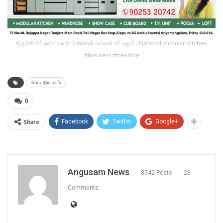
திருச்சியில் நவீன மாடூலர் கிச்சன் -உங்கள் வீட்டிலும் | National Modular Kitchen
#business #trending
மோடி தியானம்
0
Share
Facebook
Twitter
Google+
Angusam News
8542 Posts
28
Comments