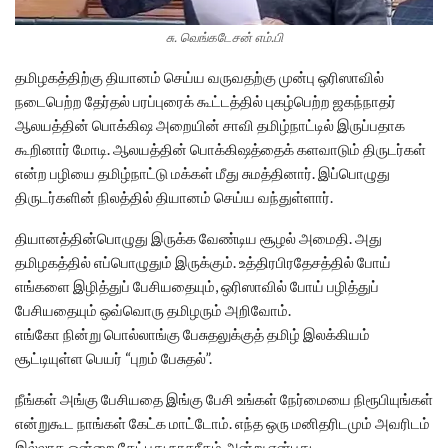
சு. வெங்கடேசன் எம்.பி
தமிழகத்திற்கு தியானம் செய்ய வருவதற்கு முன்பு ஒரிஸாவில்
நடைபெற்ற தேர்தல் பரப்புரைக் கூட்டத்தில் புகழ்பெற்ற ஜகந்நாதர்
ஆலயத்தின் பொக்கிஷ அறையின் சாவி தமிழ்நாட்டில் இருப்பதாக
கூறினார் மோடி. ஆலயத்தின் பொக்கிஷத்தைக் களவாடும் திருடர்கள்
என்ற பழியை தமிழ்நாட்டு மக்கள் மீது சுமத்தினார். இப்பொழுது
திருடர்களின் நிலத்தில் தியானம் செய்ய வந்துள்ளார்.
தியானத்தின்பொழுது இருக்க வேண்டிய சூழல் அமைதி. அது
தமிழகத்தில் எப்பொழுதும் இருக்கும். உத்திரபிரதேசத்தில் போய்
எங்களை இழித்துப் பேசியதையும், ஒரிஸாவில் போய் பழித்துப்
பேசியதையும் ஒவ்வொரு தமிழரும் அறிவோம்.
எங்கோ நின்று பொல்லாங்கு பேசுதலுக்குத் தமிழ் இலக்கியம்
சூட்டியுள்ள பெயர் “புறம் பேசுதல்”.
நீங்கள் அங்கு பேசியதை இங்கு பேசி உங்கள் நேர்மையை நிரூபியுங்கள்
என்றுகூட நாங்கள் கேட்க மாட்டோம். எந்த ஒரு மனிதரிடமும் அவரிடம்
இல்லாத ஒன்றை கேட்பது நாகரீகம் அன்று என்பது