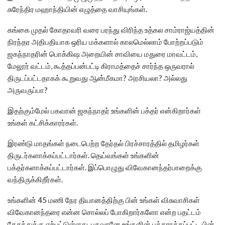
சுரேந்திர மஹாந்தியின் எழுத்தை வாசியுங்கள்.
கங்கை முதல் கோதாவரி வரை பரந்து விரிந்த உத்கல சாம்ராஜ்யத்தின்
நிரந்தர அதிபதியாக ஒரிய மக்களால் காலமெல்லாம் போற்றப்படும்
ஜகந்நாதரின் பொக்கிஷ அறையின் சாவியை மதுரை மாவட்டம்,
மேலூர் வட்டம், கூத்தப்பன்பட்டி கிராமத்தைச் சார்ந்த ஒருவரால்
திருடப்பட்டதாகக் கூறுவது ஆன்மீகமா? அரசியலா? அல்லது
அருவருப்பா?
இதற்கும்மேல் பகவான் ஜகந்நாதர் உங்களின் பக்தர் என்கிறார்கள்
உங்கள் கட்சிக்காரர்கள்.
இரண்டு மாதங்கள் நடைபெற்ற தேர்தல் பிரச்சாரத்தில் தமிழர்கள்
திருடர்களாக்கப்பட்டார்கள். தெய்வங்கள் உங்களின்
பக்தர்களாக்கப்பட்டார்கள். இப்பொழுது விவேகானந்தர்பாறைக்கு
வந்திருக்கிறீர்கள்.
உங்களின் 45 மணி நேர தியானத்திற்கு பின் உங்கள் விசுவாசிகள்
விவேகானந்தரை என்ன சொல்லப் போகிறார்களோ என்ற பதட்டம்
தேசத்துக்கு ஏற்பட்டுள்ளது. பகவானே உங்களின் பக்தராக்கப்பட்ட பின்