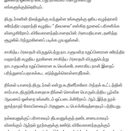
எங்களுக்குத்தெரியும்.
திருடர்களின் நிலத்துக்கு வந்துள்ள உங்களுக்கு ஒரிய எழுத்தாளர்
சுரேந்திர மஹாந்தி எழுதிய “ நீலமலை” என்கிற நூலைப் பரிசளிக்க
விழைகிறோம். விவேகானந்தர்பாறையின் அமைதியான, தனித்த
சூழலில் அந்நூலினைப் படிக்க முயலுங்கள்.
சாகித்ய அகாதமி விருதுபெற்று நாடாளுமன்ற உறுப்பினரான சுரேந்திர
மஹாந்தி எழுதிய நூலினை சாகித்ய அகாதமி விருதுபெற்று
நாடாளுமன்ற உறுப்பினரான சு. வெங்கடேசனாகிய நான் இதைப்
பரிந்துரைப்பதாகக்கூட எடுத்துக்கொள்ளாதீர்கள்.
நீங்கள் யாரைத் திருடர்கள் என்று கூறினீர்களோ அந்தக் கூட்டத்தின்
சார்பாக, திருடுபோனதாக நீங்கள் சொன்ன பொருள்பற்றிய பூர்வீக
ஆவணம் ஒன்றை உங்களிடம் ஒப்படைக்கிறோம். ஆம், இந்த நூல்
ஜகந்நாதர் கோயிலையும் அதனுடைய பொக்கிஷத்தையும் பற்றியது.
நல்லவனுக்குப் பரிசாகவும் தீயவனுக்குத் தண்டனையாகவும்
விளங்கும் ஆற்றல் நூற்களுக்கு உண்டு. விவேகானந்தருக்கும்