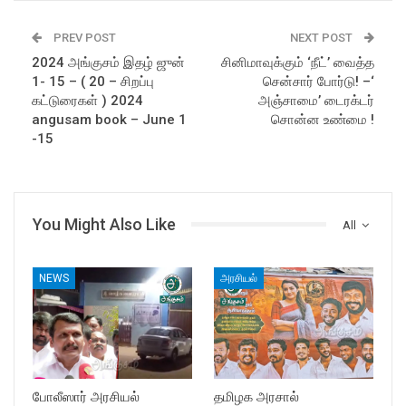
PREV POST
NEXT POST
2024 அங்குசம் இதழ் ஜுன்
சினிமாவுக்கும் ‘நீட்’ வைத்த
1- 15 – ( 20 – சிறப்பு
சென்சார் போர்டு! –‘
கட்டுரைகள் ) 2024
அஞ்சாமை’ டைரக்டர்
angusam book – June 1
சொன்ன உண்மை !
-15
You Might Also Like
All
NEWS
அரசியல்
போலீஸார் அரசியல்
தமிழக அரசால்