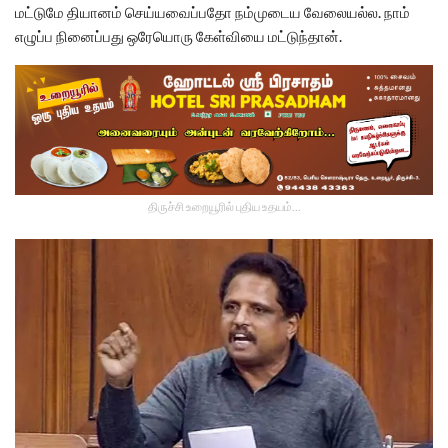
மட்டுமே தியானம் செய்யவைப்பதோ நம்முடைய வேலையல்ல. நாம்
எழுப்ப நினைப்பது ஒரேயொரு கேள்வியை மட்டுந்தான்.
திருச்சி உறையூரில் புதிய உதயம்...