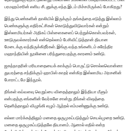
பரமஹம்சரின் எளிய சீடனுக்கு எந்த இடம் மிச்சமிருக்கப் போகிறது?
இந்து பெண்களின் தாலியில் இருக்கும் தங்கத்தை எடுத்து இஸ்லாம்
பெண்களுக்கு எதிர்கட்சிகள் கொடுத்துவிடுவார்கள் என்றும்
இஸ்லாமியர்கள் அதிகப் பிள்ளைகளைப் பெற்றுக்கொள்பவர்கள்,
ஊடுருவல்காரர்கள் என்றெல்லாம் பேசிவிட்டுத்தான் தியான
மேடைக்கு வந்திருக்கிறீர்கள். இங்கு வந்த உங்களிடம் சுரேந்திர
மஹாந்தியின் நூலினை பரிந்துரைபதற்கு காரணம் உண்டு.
ஜகந்நாதரின் மரியாதையைக் காக்கும் பொருட்டு சொல்லவொன்னா
துயரத்தை சந்திக்கும் ஹாபிஸ் காதர் என்கிற இஸ்லாமிய அரசனின்
போராட்டமே இந்நூல்.
நீங்கள் எவ்வளவு வெறுப்பை விதைத்தாலும் இந்தியா மீளும்
என்பதற்கு எங்களின் வேர்களே சான்று. நீங்கள் விஷத்தை
தெளித்தாலும் விழுங்கி எழும் ஆற்றல் எம்மண்ணுக்கு உண்டு.
எல்லா மார்க்கத்திலும் மனதை ஒருமுகப்படுத்தும் செயல்முறை உண்டு.
மனதை ஒருமுகப்படுத்தலே தியானம். ஆனால் எதில் என்ற