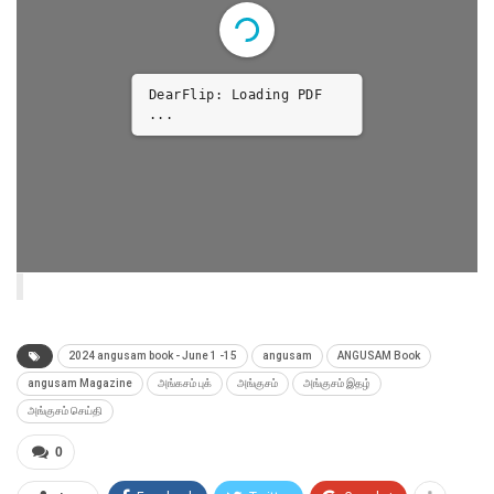
DearFlip: Loading PDF
8% ...
2024 angusam book - June 1 -15
angusam
ANGUSAM Book
angusam Magazine
அங்கசம் புக்
அங்குசம்
அங்குசம் இதழ்
அங்குசம் செய்தி
0