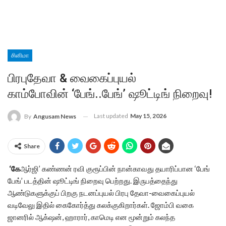
சினிமா
பிரபுதேவா & வைகைப்புயல்
காம்போவின் ‘பேங்..பேங்’ ஷூட்டிங் நிறைவு!
Last updated
May 15, 2026
By
Angusam News
Share
‘கே
ஆர்ஜி’ கண்ணன் ரவி குரூப்பின் நான்காவது தயாரிப்பான ‘பேங்
பேங்’ படத்தின் ஷூட்டிங் நிறைவு பெற்றது. இருபத்தைந்து
ஆண்டுகளுக்குப் பிறகு நடனப்புயல் பிரபு தேவா-வைகைப்புயல்
வடிவேலு இதில் கைகோர்த்து கலக்குகிறார்கள். ஜோம்பி வகை
ஜானரில் ஆக்‌ஷன், ஹாரார், காமெடி என மூன்றும் கலந்த