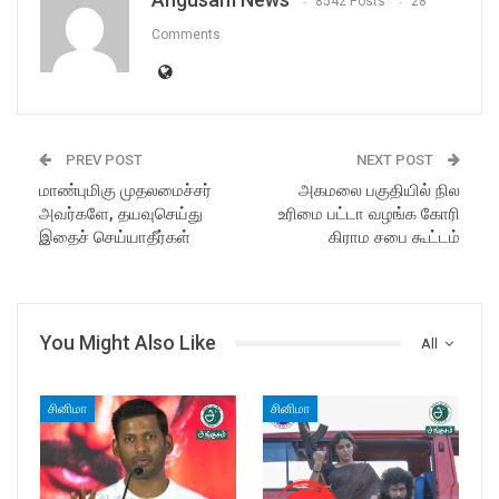
8542 Posts
28
Comments
PREV POST
NEXT POST
மாண்புமிகு முதலமைச்சர்
அகமலை பகுதியில் நில
அவர்களே, தயவுசெய்து
உரிமை பட்டா வழங்க கோரி
இதைச் செய்யாதீர்கள்
கிராம சபை கூட்டம்
You Might Also Like
All
சினிமா
சினிமா