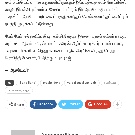
எண்டெர்டெய்னராக உருவாகியிருக்கும் இப்படத்தை சாம் ரோட்ரிக்ஸ்
எழுதி இயக்கியுள்ளார். மலேசியா மற்றும் இந்தோனேஷியாவின்
மவுண்ட் புரோமோ எரிமலைப் பகுதிகளிலும் சென்னையிலும் ஷூட்டிங்
நடத்தி முடிக்கப்பட்டுள்ளது.
‘பேங் பேங்’-ன் ஒளிப்பதிவு : எச்.சி.வேணு, இசை : யுவன் சங்கர் ராஜா,
எடிட்டிங் : ஆண்டனி, ஸ்டண்ட் : சுரேஷ், ஆர்ட் டைரக்டர் : டான் பாலா,
சவுண்ட் மிக்ஸிங் : தெலுங்கானா மாநில அரசின் விருது பெற்ற
அரவிந்த் மேனன், பி.ஆர்.ஓ. : யுவராஜ்.
— ஆண்டவர்
'Bang Bang'
prabhu deva
vaigai puyal vadivelu
ஆண்டவர்
யுவன் சங்கர் ராஜா
Share
Facebook
Twitter
Google+
Angusam News