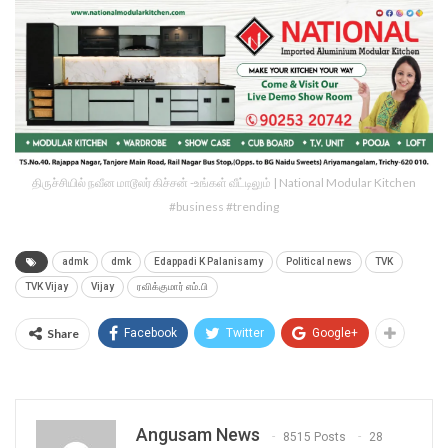
திருச்சியில் நவீன மாடூலர் கிச்சன் -உங்கள் வீட்டிலும் | National Modular Kitchen
#business #trending
admk
dmk
Edappadi K Palanisamy
Political news
TVK
TVK Vijay
Vijay
ரவிக்குமார் எம்.பி
Share
Facebook
Twitter
Google+
Angusam News
8515 Posts
28