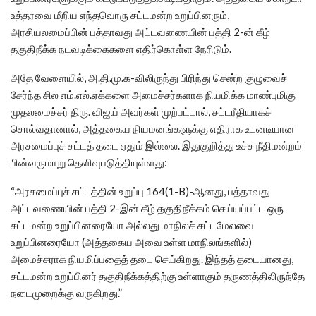
உத்தரவை மீறிய எந்தவொரு சட்டமன்ற உறுப்பினரும்,
அரசியலமைப்பின் பத்தாவது அட்டவணையின் பத்தி 2-ன் கீழ்
தகுதிநீக்க நடவடிக்கைகளை எதிர்கொள்ள நேரிடும்.
அதே வேளையில், அ.தி.மு.க-விலிருந்து பிரிந்து சென்ற குழுவைச்
சேர்ந்த சில எம்.எல்.ஏக்களை அமைச்சர்களாக நியமிக்க மாண்புமிகு
முதலமைச்சர் திரு. விஜய் அவர்கள் முற்பட்டால், சட்டரீதியாகச்
சொல்வதானால், அத்தகைய நியமனங்களுக்கு எதிராக உடனடியான
அரசமைப்புச் சட்டத் தடை ஏதும் இல்லை. இதுகுறித்து உச்ச நீதிமன்றம்
பின்வருமாறு தெளிவுபடுத்தியுள்ளது:
“அரசமைப்புச் சட்டத்தின் உறுப்பு 164(1-B)-ஆனது, பத்தாவது
அட்டவணையின் பத்தி 2-இன் கீழ் தகுதிநீக்கம் செய்யப்பட்ட ஒரு
சட்டமன்ற உறுப்பினரையோ அல்லது மாநிலச் சட்டமேலவை
உறுப்பினரையோ (அத்தகைய அவை உள்ள மாநிலங்களில்)
அமைச்சராக நியமிப்பதைத் தடை செய்கிறது. இந்தத் தடையானது,
சட்டமன்ற உறுப்பினர் தகுதிநீக்கத்திற்கு உள்ளாகும் தருணத்திலிருந்தே
நடைமுறைக்கு வருகிறது.”