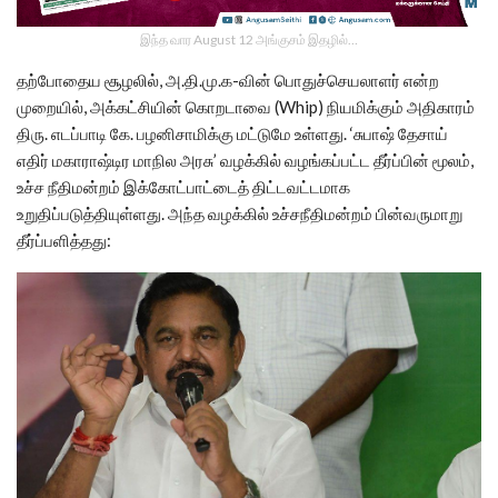
இந்த வார August 12 அங்குசம் இதழில்…
தற்போதைய சூழலில், அ.தி.மு.க-வின் பொதுச்செயலாளர் என்ற
முறையில், அக்கட்சியின் கொறடாவை (Whip) நியமிக்கும் அதிகாரம்
திரு. எடப்பாடி கே. பழனிசாமிக்கு மட்டுமே உள்ளது. ‘சுபாஷ் தேசாய்
எதிர் மகாராஷ்டிர மாநில அரசு’ வழக்கில் வழங்கப்பட்ட தீர்ப்பின் மூலம்,
உச்ச நீதிமன்றம் இக்கோட்பாட்டைத் திட்டவட்டமாக
உறுதிப்படுத்தியுள்ளது. அந்த வழக்கில் உச்சநீதிமன்றம் பின்வருமாறு
தீர்ப்பளித்தது: