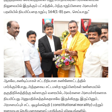
நிலுவையில் இருக்கும் பட்சத்தில், அந்த உறுப்பினரை அமைச்சர்
பதவியில் நியமிப்பதை உறுப்பு 164(1-B) தடை செய்யாது.”
ஆகவே, கண்டிப்பாகச் சட்டரீதியான கண்ணோட்டத்தில்
பார்க்கும்போது, ​​அத்தகைய சட்டமன்ற உறுப்பினர்கள் உண்மையில்
தகுதிநீக்கத்திற்கு உள்ளாகும் வரையில், அவர்களை அமைச்சர்களாக
நியமிப்பது அனுமதிக்கத்தக்கதாகவே இருக்கிறது. இருப்பினும்,
அரசமைப்புச் சட்ட ஒழுக்கநெறி ( constitutional morality) மற்றும்
ஜனநாயக நெறிமுறைகளைப் பாதிக்கும் விஷயங்களில்,