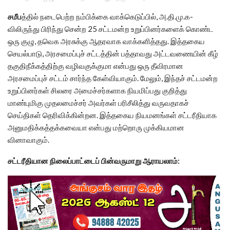
சமீப
த்தில் நடைபெற்ற நம்பிக்கை வாக்கெடுப்பில், அ.தி.மு.க-
விலிருந்து பிரிந்து சென்ற 25 சட்டமன்ற உறுப்பினர்களைக் கொண்ட
ஒரு குழு, தவெக அரசுக்கு ஆதரவாக வாக்களித்தது. இத்தகைய
செயல்பாடு, அரசமைப்புச் சட்டத்தின் பத்தாவது அட்டவணையின் கீழ்
தகுதிநீக்கத்திற்கு வழிவகுக்குமா என்பது ஒரு தீவிரமான
அரசமைப்புச் சட்டம் சார்ந்த கேள்வியாகும். மேலும், இந்தச் சட்டமன்ற
உறுப்பினர்கள் சிலரை அமைச்சர்களாக நியமிப்பது குறித்து
மாண்புமிகு முதலமைச்சர் அவர்கள் பரிசீலித்து வருவதாகச்
செய்திகள் தெரிவிக்கின்றன. இத்தகைய நியமனங்கள் சட்டரீதியாக
அனுமதிக்கத்தக்கவையா என்பது மற்றொரு முக்கியமான
வினாவாகும்.
சட்டரீதியான நிலைப்பாட்டைப் பின்வருமாறு ஆராயலாம்: