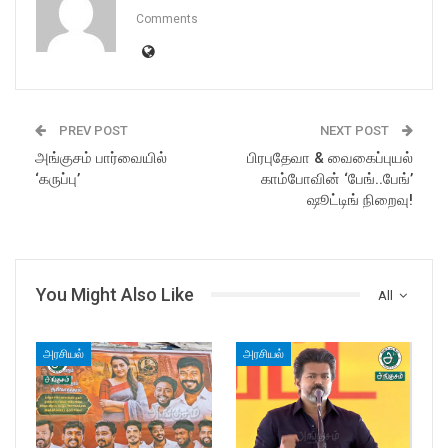
Comments
PREV POST
NEXT POST
அங்குசம் பார்வையில்
பிரபுதேவா & வைகைப்புயல்
‘கருப்பு’
காம்போவின் ‘பேங்..பேங்’
ஷூட்டிங் நிறைவு!
You Might Also Like
All
அரசியல்
அரசியல்