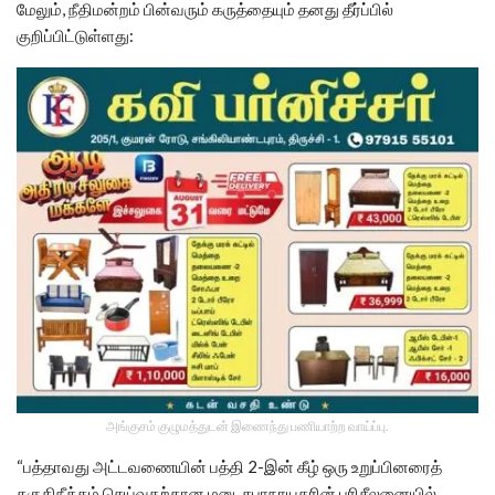
மேலும், நீதிமன்றம் பின்வரும் கருத்தையும் தனது தீர்ப்பில்
குறிப்பிட்டுள்ளது:
அங்குசம் குழுமத்துடன் இணைந்து பணியாற்ற வாய்ப்பு.
“பத்தாவது அட்டவணையின் பத்தி 2-இன் கீழ் ஒரு உறுப்பினரைத்
தகுதிநீக்கம் செய்வதற்கான மனு, சபாநாயகரின் பரிசீலனையில்