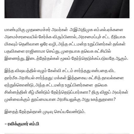
மாண்புமிகு முதலமைச்சர் அவர்கள் அஇஅதிமுக எம்.எல்.ஏக்களை
அமைச்சரவையில் சேர்க்க விரும்பினால், அரசமைப்புச் சட்ட ரீதியாக
மிகவும் தெளிவான ஒரே வழி, அந்த சட்டமன்ற உறுப்பினர்கள் தங்கள்
பதவிகளை ராஜினாமா செய்து, முறையாக தவெக கட்சியில்
இணைந்து, இடைத்தேர்தல்கள் மூலம் தேர்ந்தெடுக்கப்படுவதே ஆகும்.
இந்த விஷயத்தில் எழும் கேள்வி சட்டம் சார்ந்தது என்பதை விட
தார்மீக அரசியல் சார்ந்தது: மக்கள் இத்தகைய கட்சித் தாவல்களை
ஏற்றுக்கொண்டு, அந்த சட்டமன்ற உறுப்பினர்களை தவெக
சின்னத்தின் கீழ் மீண்டும் தேர்ந்தெடுப்பார்களா? திரு விஜய் அவர்கள்
முன்வைக்கும் தூய்மையான அரசியலுக்கு அது உகந்துதானா?
இதைத் தேர்தல்தான் முடிவு செய்யவேண்டும்.
– ரவிக்குமார் எம்.பி