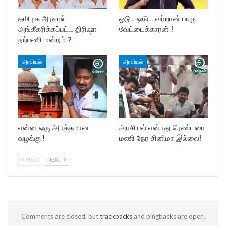
தமிழக அரசால்
ஓடு.. ஓடு… வர்றான் பாரு
அங்கீகரிக்கப்பட்ட திரிஷா
வேட்டைக்காரன் !
நற்பணி மன்றம் ?
அரசியல்
அரசியல்
என்ன ஒரு அபத்தமான
அரசியல் என்பது ரெண்டரை
வழக்கு !
மணி நேர சினிமா இல்லை!
PREV
NEXT
Comments are closed, but
trackbacks
and pingbacks are open.