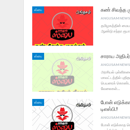
கண் சிவந்த ம
ஸ்பை
தமிழகத்தின் மையப்
ஆண்டு சந்தா ரூபாய
சாராய அதிபர் 
ஸ்பை
அரசியல் புள்ளிகளை
மாவட்டத்தில் ப
பெயரைக் கொண்ட தொ
வேலைகள்…
போன் எடுக்க
ஸ்பை
டிஎஸ்பி.!
போன் எடுக்காத ப