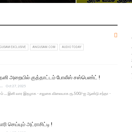
GUSAM EXCLUSIVE
ANGUSAM.COM
AUDIO TODAY
னி அறையில் குத்தாட்டம் போலீஸ் சஸ்பெண்ட் !
ANGUSAM NEWS
Oct 27, 2025
சம் … இனி வார இதழாக - சலுகை விலையாக ரூ.500/-ஐ ஆண்டு சந்தா -
ரி செய்யும் அட்ராசிட்டி !