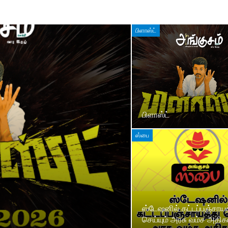
பிளாஸ்ட்
பிளாஸ்ட்
ஸ்பை
ஸ்டேஷனில் கட்டப்பஞ்சாயத
செய்யும் அரசு வம்ச அதிகா