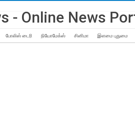
போலிஸ் டைரி
நியோமேக்ஸ்
சினிமா
இளமை புதுமை