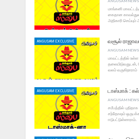
மாங்கனி மாவட்டத்த
கைதான காவல்துறைய
அதிகாரி செய்யும்
வசூல் ராஜாவ
ANGUSAM EXCLUSIVE
மாவட்டத்தில் உள்
தலையிடுவதுடன், ம
வலம் வருகிறாராம்
டாஸ்மாக் : கல
ANGUSAM EXCLUSIVE
சமீபத்தில் புதித
சந்தோஷம் ஒருபக்க
ஈடுபட்டுள்ளாராம்.