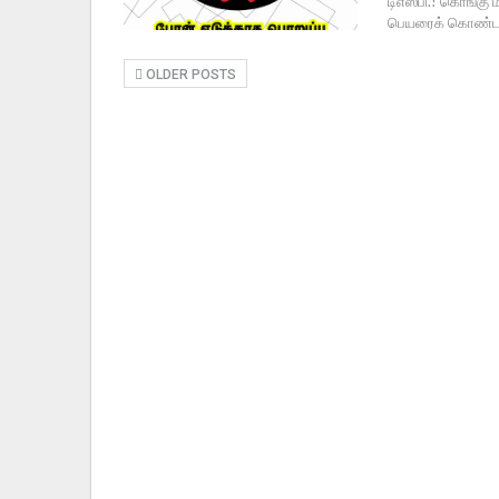
டிஎஸ்பி.! கொங்கு
பெயரைக் கொண்டவர
OLDER POSTS