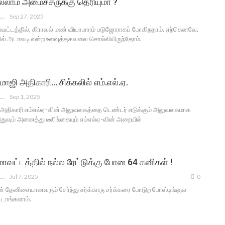
லாம் அமைச்சருக்கு தெரியுமா ?
ANGUSAM NEWS
Sep 27, 2025
ட்டத்தில், கிராவல் மண் வியாபாரம் படுஜோராகப் போகிறதாம். ஏற்கெனவே,
ில் அடாவடி என்ற உளவுத்தகவலை சொல்லியிருந்தோம்.
 மாஜி அதிகாரி… சிக்கலில் எம்.எல்.ஏ.
ANGUSAM NEWS
Sep 1, 2025
ஜி அதிகாரி எம்எல்ஏ-வின் அலுவலகத்தை டெண்டர் எடுக்கும் அலுவலகமாக
 அதுவும் அனைத்து டீலிங்கையும் எம்எல்ஏ-வின் அறையில்
மாவட்டத்தில் நல்ல ரேட்டுக்கு போன 64 கனிகள் !
ANGUSAM NEWS
Jul 7, 2025
0
ின் தேனிசையானவரும் சேர்ந்து சர்க்காரு சர்க்கரை போடுற போஸ்டிங்குல
ட்டாங்களாம்.