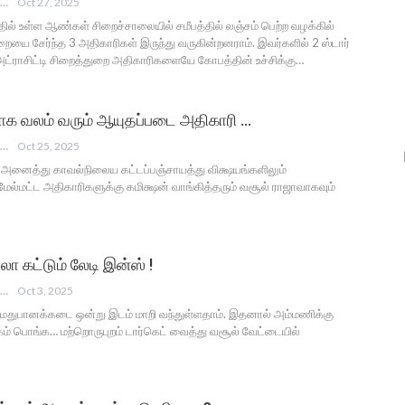
ANGUSAM NEWS
Oct 27, 2025
ில் உள்ள ஆண்கள் சிறைச்சாலையில் சமீபத்தில் லஞ்சம் பெற்ற வழக்கில்
ை சேர்ந்த 3 அதிகாரிகள் இருந்து வருகின்றனராம். இவர்களில் 2 ஸ்டார்
 அட்ராசிட்டி சிறைத்துறை அதிகாரிகளையே கோபத்தின் உச்சிக்கு…
ாக வலம் வரும் ஆயுதப்படை அதிகாரி …
ANGUSAM NEWS
Oct 25, 2025
ள அனைத்து காவல்நிலைய கட்டப்பஞ்சாயத்து விக்ஷயங்களிலும்
ேல்மட்ட அதிகாரிகளுக்கு கமிக்ஷன் வாங்கித்தரும் வசூல் ராஜாவாகவும்
்லா கட்டும் லேடி இன்ஸ் !
ANGUSAM NEWS
Oct 3, 2025
ாக மதுபானக்கடை ஒன்று இடம் மாறி வந்துள்ளதாம். இதனால் அம்மணிக்கு
ம் பொங்க… மற்றொருபுறம் டார்கெட் வைத்து வசூல் வேட்டையில்