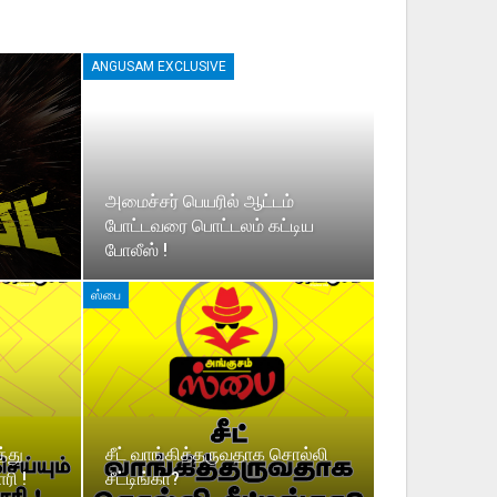
ANGUSAM EXCLUSIVE
அமைச்சர் பெயரில் ஆட்டம்
போட்டவரை பொட்டலம் கட்டிய
போலீஸ் !
ஸ்பை
்து
சீட் வாங்கித்தருவதாக சொல்லி
ரி !
சீட்டிங்கா?