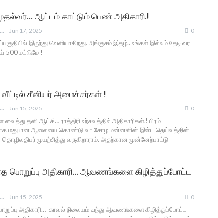
ுதல்வர்… ஆட்டம் காட்டும் பெண் அதிகாரி.!
ANGUSAM NEWS
Jun 17, 2025
0
பகுதியில் இருந்து வெளியாகிறது. அங்குசம் இதழ்.. உங்கள் இல்லம் தேடி வர
் 500 மட்டுமே !
வீட்டில் சீனியர் அமைச்சர்கள் !
ANGUSAM NEWS
Jun 15, 2025
0
 வைத்து தனி ஆட்சி… ராத்திரி உற்சவத்தில் அதிகாரிகள்.! பிரம்பு
ுதிதாக மதுபான ஆலையை கொண்டு வர சோழ மன்னனின் இஸ்ட தெய்வத்தின்
ழிலதிபர் முயற்சித்து வருகிறாராம். அதற்கான முன்னேற்பாட்டு
ாத பொறுப்பு அதிகாரி… ஆவணங்களை கிழித்துப்போட்ட
ANGUSAM NEWS
Jun 15, 2025
0
ொறுப்பு அதிகாரி… காவல் நிலையம் வந்து ஆவணங்களை கிழித்துப்போட்ட