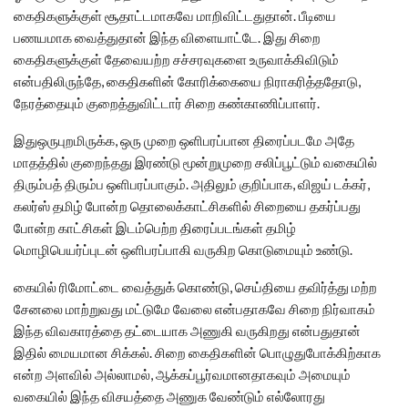
கைதிகளுக்குள் சூதாட்டமாகவே மாறிவிட்டதுதான். பீடியை
பணயமாக வைத்துதான் இந்த விளையாட்டே. இது சிறை
கைதிகளுக்குள் தேவையற்ற சச்சரவுகளை உருவாக்கிவிடும்
என்பதிலிருந்தே, கைதிகளின் கோரிக்கையை நிராகரித்ததோடு,
நேரத்தையும் குறைத்துவிட்டார் சிறை கண்காணிப்பாளர்.
இதுஒருபுறமிருக்க, ஒரு முறை ஒளிபரப்பான திரைப்படமே அதே
மாதத்தில் குறைந்தது இரண்டு மூன்றுமுறை சலிப்பூட்டும் வகையில்
திரும்பத் திரும்ப ஒளிபரப்பாகும். அதிலும் குறிப்பாக, விஜய் டக்கர்,
கலர்ஸ் தமிழ் போன்ற தொலைக்காட்சிகளில் சிறையை தகர்ப்பது
போன்ற காட்சிகள் இடம்பெற்ற திரைப்படங்கள் தமிழ்
மொழிபெயர்ப்புடன் ஒளிபரப்பாகி வருகிற கொடுமையும் உண்டு.
கையில் ரிமோட்டை வைத்துக் கொண்டு, செய்தியை தவிர்த்து மற்ற
சேனலை மாற்றுவது மட்டுமே வேலை என்பதாகவே சிறை நிர்வாகம்
இந்த விவகாரத்தை தட்டையாக அணுகி வருகிறது என்பதுதான்
இதில் மையமான சிக்கல். சிறை கைதிகளின் பொழுதுபோக்கிற்காக
என்ற அளவில் அல்லாமல், ஆக்கப்பூர்வமானதாகவும் அமையும்
வகையில் இந்த விசயத்தை அணுக வேண்டும் எல்லோரது