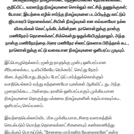
குறிப்பிட்ட வரலாற்று நிகழ்வுகளை சொல்லும் காட்சித் துணுக்குகள்;
யோகா; இயற்கை எழில் சார்ந்த நிகழ்வுகளை படம்பிடித்து காட்டும்
ஜியாகரபி தொலைக்காட்சியின் நிகழ்வுகள் என எவ்வளவோ நல்ல
விசயங்கள் கொட்டிக்கிடக்கின்றன. நாளொன்றுக்கு நான்கு
மணிநேரம் தொலைக்காட்சிக்கென்று ஒதுக்கியிருந்தாலும், அந்த
நான்கு மணிநேரத்தை அரை மணிநேர ஸ்லாட்டுகளாக பிரித்தால் கூட,
நாளொன்றுக்கு எட்டு வகையான நிகழ்வுகளை ஒளிபரப்ப முடியும்.
இப்பொழுதெல்லாம், மூன்று நாளுக்கு முன்பு ஒளிபரப்பான
சீரியலைக்கூட டி.வியிலேயே ரெக்கார்ட் செய்து நேரம்
கிடைக்கும்போது, திரும்ப போட்டுப் பார்த்துக்கொள்ளும்
வசதியெல்லாம் வந்து எத்தனையோ யுகங்கள் ஆகிவிட்டது. அந்த
முறையில்கூட, அன்றைய நாளில் ஒளிபரப்பாகும் முக்கியமான
நிகழ்வுகளை தொகுத்து பல்சுவை நிகழ்வுகளின் கதம்பாகவும்கூட
ஒளிபரப்பு செய்யலாம்.
இவற்றையெல்லாம்விட மிக முக்கியமாக, சிறை வளாகத்தில்
செயல்படும் மொத்த தொலைக்காட்சிகளையும் கண்காணித்து
இயக்கும் பொறுப்பில், “சேனலை மாற்றுகிற வேலைதானே” என்ற