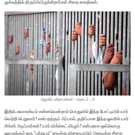
துக்கத்தில் திரும்பியிருக்கிறார்கள் சிறை கைதிகள்.
ஜெயில் பரிதாபங்கள் – தொடர் – 5
இதில், சுவாரஸ்யம் என்னவென்றால் பொதுவில் இந்த போட்டியில் யார்
வெற்றி பெறுவார்? என்பதற்கும் அப்பால், குறிப்பான இந்த ஓவரில் யார்
சிக்சர் அடிப்பார்கள்? யார் விக்கெட் விழும்? என்பதாக ஒவ்வொரு
ஓவருக்கும் ஒரு “பந்தயம்” வைத்து விளையாடும் அளவுக்கு சிறை