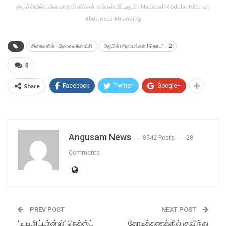
திருச்சியில் நவீன மாடூலர் கிச்சன் -உங்கள் வீட்டிலும் | National Modular Kitchen
#business #trending
சிறைகளில் - தொலைக்காட்சி
ஜெயில் பரிதாபங்கள் ! தொடர் - 2
0
Share
Facebook
Twitter
Google+
Angusam News
8542 Posts
28
Comments
PREV POST
NEXT POST
‘டி.டி.ரிட்டர்ன்ஸ்’ நெக்ஸ்ட்
கோடிக்கணக்கில் குவிந்து