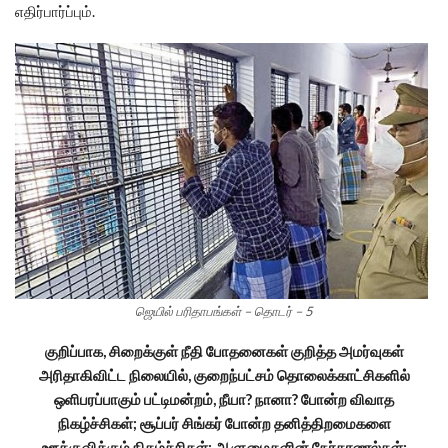
எதிர்பார்ப்பும்.
ஜெயில் பரிதாபங்கள் – தொடர் – 5
குறிப்பாக, சிறைக்குள் நீதி போதனைகள் குறித்த அமர்வுகள்
அரிதாகிவிட்ட நிலையில், குறைந்பட்சம் தொலைக்காட்சிகளில்
ஒளிபரப்பாகும் பட்டிமன்றம், நீயா? நானா? போன்ற விவாத
நிகழ்ச்சிகள்; சூப்பர் சிங்கர் போன்ற தனித்திறமைகளை
ஊக்குவிக்கும் நிகழ்ச்சிகள்; ஆளுமைகளின் நேர்காணல்கள்;