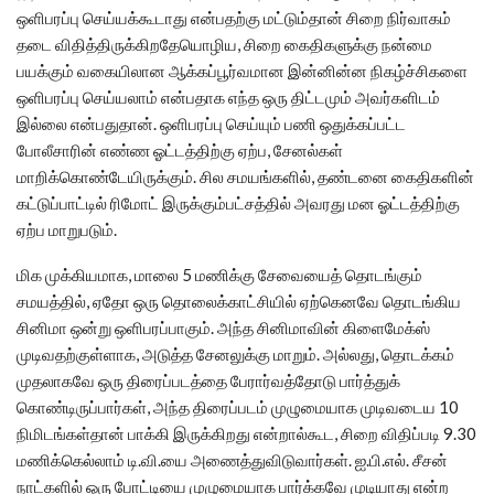
ஒளிபரப்பு செய்யக்கூடாது என்பதற்கு மட்டும்தான் சிறை நிர்வாகம்
தடை விதித்திருக்கிறதேயொழிய, சிறை கைதிகளுக்கு நன்மை
பயக்கும் வகையிலான ஆக்கப்பூர்வமான இன்னின்ன நிகழ்ச்சிகளை
ஒளிபரப்பு செய்யலாம் என்பதாக எந்த ஒரு திட்டமும் அவர்களிடம்
இல்லை என்பதுதான். ஒளிபரப்பு செய்யும் பணி ஒதுக்கப்பட்ட
போலீசாரின் எண்ண ஓட்டத்திற்கு ஏற்ப, சேனல்கள்
மாறிக்கொண்டேயிருக்கும். சில சமயங்களில், தண்டனை கைதிகளின்
கட்டுப்பாட்டில் ரிமோட் இருக்கும்பட்சத்தில் அவரது மன ஓட்டத்திற்கு
ஏற்ப மாறுபடும்.
மிக முக்கியமாக, மாலை 5 மணிக்கு சேவையைத் தொடங்கும்
சமயத்தில், ஏதோ ஒரு தொலைக்காட்சியில் ஏற்கெனவே தொடங்கிய
சினிமா ஒன்று ஒளிபரப்பாகும். அந்த சினிமாவின் கிளைமேக்ஸ்
முடிவதற்குள்ளாக, அடுத்த சேனலுக்கு மாறும். அல்லது, தொடக்கம்
முதலாகவே ஒரு திரைப்படத்தை பேரார்வத்தோடு பார்த்துக்
கொண்டிருப்பார்கள், அந்த திரைப்படம் முழுமையாக முடிவடைய 10
நிமிடங்கள்தான் பாக்கி இருக்கிறது என்றால்கூட, சிறை விதிப்படி 9.30
மணிக்கெல்லாம் டி.வி.யை அணைத்துவிடுவார்கள். ஐ.பி.எல். சீசன்
நாட்களில் ஒரு போட்டியை முழுமையாக பார்க்கவே முடியாது என்ற