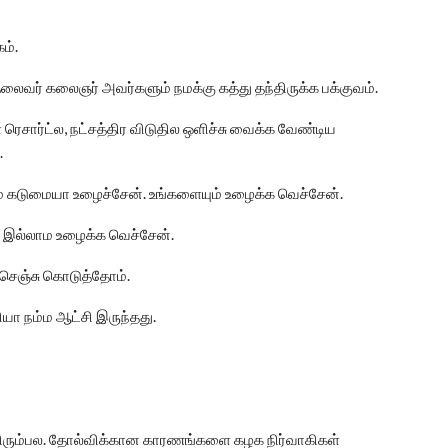
ம்.
வர் கலைஞர் அவர்களும் நமக்கு கத்து தந்திருக்க பக்குவம்.
ெசார்ட்ல, நட்சத்திர விடுதில ஒளிச்சு வைக்க வேண்டிய
.
 கடுமையா உழைச்சேன். உங்களையும் உழைக்க வெச்சேன்.
்டே இல்லாம உழைக்க வெச்சேன்.
செஞ்சு கொடுத்தோம்.
யா நம்ம ஆட்சி இருந்தது.
ல விரும்பல. தோல்விக்கான காரணங்களை கழக நிர்வாகிகள்