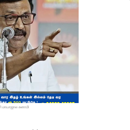
சி மாயாஜால சுனாமி