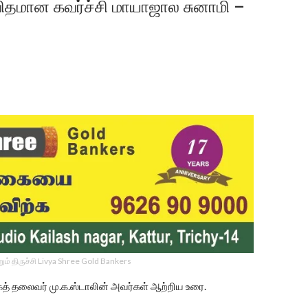
துவிதமான கவர்ச்சி மாயாஜால சுனாமி –
ம் திருச்சி Livya Shree Gold Bankers
கத் தலைவர் மு.க.ஸ்டாலின் அவர்கள் ஆற்றிய உரை.