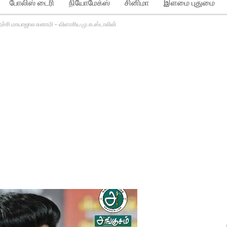
போலிஸ் டைரி
நியோமேக்ஸ்
சினிமா
இளமை புதுமை
ர்ச்சி மாயாஜால சுனாமி – விளாசிய மு.க.ஸ்டாலின்