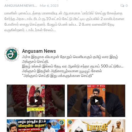
ANGUSAM NEWS
Mar 6, 2023
0
மகனின் புகைப்படத்தை மாணவியுடன் ஆபாசமாக 'மார்பிங்' செய்து சேலத்தை
சேர்ந்த அரசு டாக்டரிடம் ரூ.10 லட்சம் கேட்டு மிரட்டிய கும்பலில் 2 வாலிபர்களை
போலீசார் கைது செய்தனர். மேலும் பெண் உள்பட 2 பேரை வலைவீசி தேடி
வருகின்றனர். டாக்டர்கள் சேலம்…
Angusam News
அச்சு இதழாக வியாழன் தோறும் வெளியாகும் தமிழ் வார இதழ்
அங்குசம் செய்தி.
இதழ் உங்கள் இல்லம் தேடி வர ஆண்டு சந்தா ரூபாய் 500 மட்டுமே...
அங்குசம் இதழின் அதிகாரபூர்வமான யூடியூப் சேனல்
"அங்குசம் செய்தி இது மக்களுக்கான செய்தி"