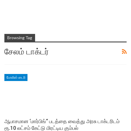
Browsing Tag
சேலம் டாக்டர்
போலிஸ் டைரி
ஆபாசமான ‘மார்பிங்“ படத்தை வைத்து அரசு டாக்டரிடம்
ரூ.10 லட்சம் கேட்டு மிரட்டிய கும்பல்