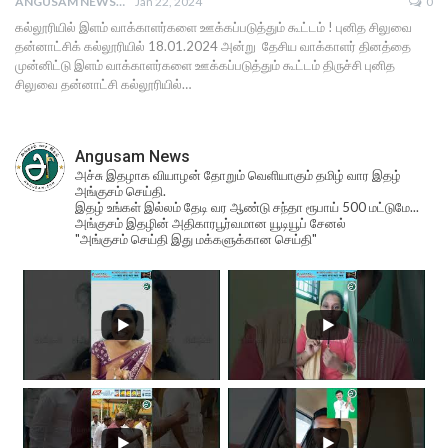
ANGUSAM NEWS
Jan 22, 2024
0
கல்லூரியில் இளம் வாக்காளர்களை ஊக்கப்படுத்தும் கூட்டம் ! புனித சிலுவை
தன்னாட்சிக் கல்லூரியில் 18.01.2024 அன்று தேசிய வாக்காளர் தினத்தை
முன்னிட்டு இளம் வாக்காளர்களை ஊக்கப்படுத்தும் கூட்டம் திருச்சி புனித
சிலுவை தன்னாட்சி கல்லூரியில்…
Angusam News
அச்சு இதழாக வியாழன் தோறும் வெளியாகும் தமிழ் வார இதழ்
அங்குசம் செய்தி.
இதழ் உங்கள் இல்லம் தேடி வர ஆண்டு சந்தா ரூபாய் 500 மட்டுமே...
அங்குசம் இதழின் அதிகாரபூர்வமான யூடியூப் சேனல்
"அங்குசம் செய்தி இது மக்களுக்கான செய்தி"