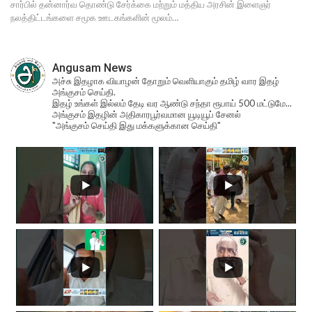
சார்பில் தன்னார்வ தொண்டு சேர்க்கை மற்றும் மத்திய அரசின் இளைஞர்
நலத்திட்டங்களை சமூக ஊடகங்களின் மூலம்…
Angusam News
அச்சு இதழாக வியாழன் தோறும் வெளியாகும் தமிழ் வார இதழ்
அங்குசம் செய்தி.
இதழ் உங்கள் இல்லம் தேடி வர ஆண்டு சந்தா ரூபாய் 500 மட்டுமே...
அங்குசம் இதழின் அதிகாரபூர்வமான யூடியூப் சேனல்
"அங்குசம் செய்தி இது மக்களுக்கான செய்தி"