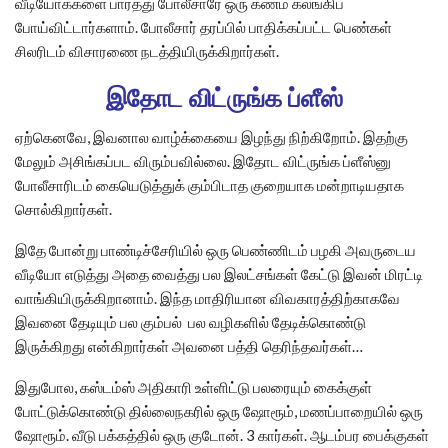
வீடியோக்களை பார்த்து போலீசாரே ஒரு கணம் கலங்கிப்
போய்விட்டார்களாம். போலீசார் தரப்பில் பாதிக்கப்பட்ட பெண்கள்
சிலரிடம் விசாரணை நடத்தியிருக்கிறார்கள்.
இதோட விட்ருங்க ப்ளீஸ்
ஏற்கெனவே, இவனால வாழ்க்கையை இழந்து நிற்கிறோம். இதற்கு
மேலும் அசிங்கப்பட விரும்பவில்லை. இதோட விட்ருங்க ப்ளீஸ்னு
போலீசாரிடம் கையெடுத்துக் கும்பிடாத குறையாக மன்றாடியதாக
சொல்கிறார்கள்.
இதே போன்று பாண்டிச்சேரியில் ஒரு பெண்ணிடம் பழகி அவருடைய
வீடியோ எடுத்து அதை வைத்து பல இலட்சங்கள் கேட்டு இவன் மிரட்டி
வாங்கியிருக்கிறானாம். இந்த மாதிரியான விவகாரத்திற்காகவே
இவனை தேடியும் பல கும்பல் பல வழிகளில் தேடிக்கொண்டு
இருக்கிறது என்கிறார்கள் அவனை பத்தி தெரிந்தவர்கள்…
இதுபோல, கஸ்டம்ஸ் அதிகாரி உள்ளிட்டு பலரையும் கைக்குள்
போட்டுக்கொண்டு தில்லைநகரில் ஒரு ஷோரூம், மணப்பாறையில் ஒரு
ஷோரூம். வீடு பக்கத்தில் ஒரு குடோன். 3 கார்கள். ஆடம்பர பைக்குகள்