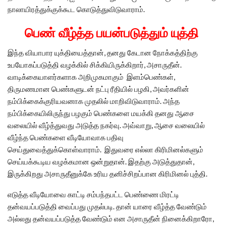
நாலாயிரத்துக்குக்கூட கொடுத்துவிடுவாராம்.
பெண் வீழ்த்த பயன்படுத்தும் யுத்தி
இந்த வியாபார யுக்தியைத்தான், தனது கேடான நோக்கத்திற்கு
உபயோகப்படுத்தி வழக்கில் சிக்கியிருக்கிறார், அசாருதீன்.
வாடிக்கையாளர்களாக அறிமுகமாகும் இளம்பெண்கள்,
திருமணமான பெண்களுடன் நட்பு ரீதியில் பழகி, அவர்களின்
நம்பிக்கைக்குரியவனாக முதலில் மாறிவிடுவாராம். அந்த
நம்பிக்கையிலிருந்து பழகும் பெண்களை மயக்கி தனது ஆசை
வலையில் வீழ்த்துவது அடுத்த நகர்வு. அவ்வாறு, ஆசை வலையில்
வீழ்ந்த பெண்களை வீடியோவாக பதிவு
செய்துவைத்துக்கொள்வாராம். இதுவரை எல்லா கிரிமினல்களும்
செய்யக்கூடிய வழக்கமான ஒன்றுதான். இதற்கு அடுத்துதான்,
இருக்கிறது அசாருதீனுக்கே உரிய தனிச்சிறப்பான கிரிமினல் புத்தி.
எடுத்த வீடியோவை காட்டி சம்பந்தபட்ட பெண்ணை மிரட்டி
தன்வயப்படுத்தி வைப்பது முதல்படி. தான் யாரை வீழ்த்த வேண்டும்
அல்லது தன்வயப்படுத்த வேண்டும் என அசாருதீன் நினைக்கிறாரோ,