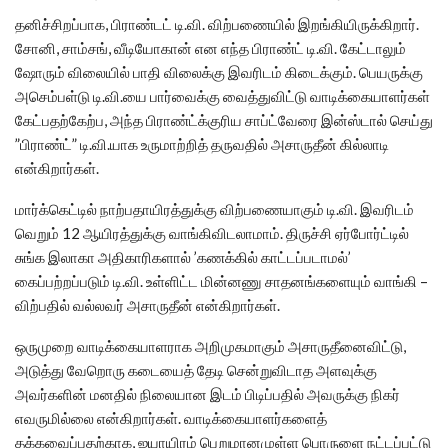
தனிச்சிறப்பாக, பிராண்டட் டி.வி. விற்பணையில் இறங்கியிருக்கிறார்.
சோனி, சாம்சங், வீடியோகான் என எந்த பிராண்ட் டி.வி. கேட்டாலும்
ஷோரும் விலையில் பாதி விலைக்கு இவரிடம் கிடைக்கும். பெயருக்கு
அசெம்பள்டு டி.வி.யை பார்வைக்கு வைத்துவிட்டு வாடிக்கையாளர்கள்
கேட்பதற்கேற்ப, அந்த பிராண்ட்க்குரிய சாப்ட்வேரை இன்ஸ்டால் செய்து
”பிராண்ட்” டி.வி.யாக உருமாற்றித் தருவதில் அசாருதீன் கில்லாடி
என்கிறார்கள்.
மார்க்கெட்டில் நாற்பதாயிரத்துக்கு விற்பணையாகும் டி.வி. இவரிடம்
வெறும் 12 ஆயிரத்துக்கு வாங்கிவிடலாமாம். திருச்சி ஏர்போர்ட்டில்
சுங்க இலாகா அதிகாரிகளால் ’கணக்கில் காட்டப்படாமல்’
கைப்பற்றப்படும் டி.வி. உள்ளிட்ட மின்னணு சாதனங்களையும் வாங்கி –
விற்பதில் வல்லவர் அசாருதீன் என்கிறார்கள்.
ஒருமுறை வாடிக்கையாளராக அறிமுகமாகும் அசாருதீனைவிட்டு,
அடுத்து வேறொரு கடையைத் தேடி சென்றுவிடாத அளவுக்கு
அவர்களின் மனதில் நிலையான இடம் பிடிப்பதில் அவருக்கு நிகர்
எவருமில்லை என்கிறார்கள். வாடிக்கையாளர்களைத்
தக்கவைப்பதற்காக, ஐயாயிரம் பெறுமானமுள்ள பொருளை நட்டப்பட்டு