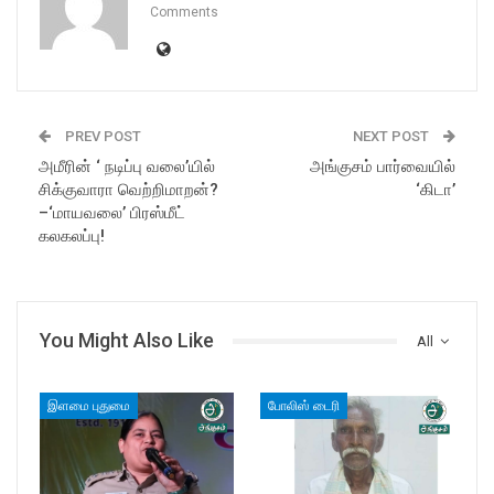
Comments
PREV POST
NEXT POST
அமீரின் ‘ நடிப்பு வலை’யில்
அங்குசம் பார்வையில்
சிக்குவாரா வெற்றிமாறன்?
‘கிடா’
–‘மாயவலை’ பிரஸ்மீட்
கலகலப்பு!
You Might Also Like
All
இளமை புதுமை
போலிஸ் டைரி