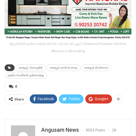
திருச்சியில் நவீன மாடூலர் கிச்சன் -உங்கள் வீட்டிலும் | National Modular Kitchen
#business #trending
உறையூர் அசாருதீன்
உறையூர் வாலிபர் கைத
உறையூர் விபச்சாரம்
குடும்ப பெண்கள் குறிவைத்து
0
Share
Facebook
Twitter
Google+
Angusam News
8503 Posts
28