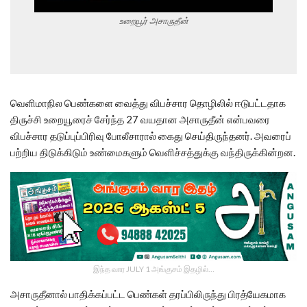
உறையூர் அசாருதீன்
வெளிமாநில பெண்களை வைத்து விபச்சார தொழிலில் ஈடுபட்டதாக
திருச்சி உறையூரைச் சேர்ந்த 27 வயதான அசாருதீன் என்பவரை
விபச்சார தடுப்புப்பிரிவு போலீசாரால் கைது செய்திருந்தனர். அவரைப்
பற்றிய திடுக்கிடும் உண்மைகளும் வெளிச்சத்துக்கு வந்திருக்கின்றன.
இந்த வார JULY 1 அங்குசம் இதழில்…
அசாருதீனால் பாதிக்கப்பட்ட பெண்கள் தரப்பிலிருந்து பிரத்யேகமாக