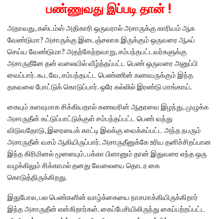
பண்ணுவது இப்படி தான் !
அதாவது, கஸ்டம்ஸ் அதிகாரி ஒருவரால் அசாருக்கு காரியம் ஆக
வேண்டுமா? அசாருக்கு இடைஞ்சலாக இருக்கும் ஒருவரை ஆஃப்
செய்ய வேண்டுமா? அதற்கேற்றவாறு, சம்பந்தபட்டவர்களுக்கு
அசாருதீனே தன் வலையில் வீழ்த்தப்பட்ட பெண் ஒருவரை அனுப்பி
வைப்பார். கூடவே, சம்பந்தபட்ட பெண்ணின் கணவருக்கும் இந்த
தகவலை போட்டுக் கொடுப்பார். ஒரே கல்லில் இரண்டு மாங்காய்.
கையும் களவுமாக சிக்கியதால் கணவரின் ஆதரவை இழந்து, முழுக்க
அசாருதீன் கட்டுப்பாட்டுக்குள் சம்பந்தப்பட்ட பெண் வந்து
விடுவதோடு, இரையைக் காட்டி இலக்கு வைக்கப்பட்ட அந்த நபரும்
அசாருதீன் வசம் ஆகியிருப்பார். அசாருதீனுக்கே உரிய தனிச்சிறப்பான
இந்த கிரிமினல் மூளையும், பக்கா பிளானும் தான் இதுவரை எந்த ஒரு
வழக்கிலும் சிக்காமல் தனது வேலையை தொடர கை
கொடுத்திருக்கிறது.
இதுபோல, பல பெண்களின் வாழ்க்கையை நாசமாக்கியிருக்கிறார்
இந்த அசாருதீன் என்கிறார்கள். கைப்பேசியிலிருந்து கைப்பற்றப்பட்ட