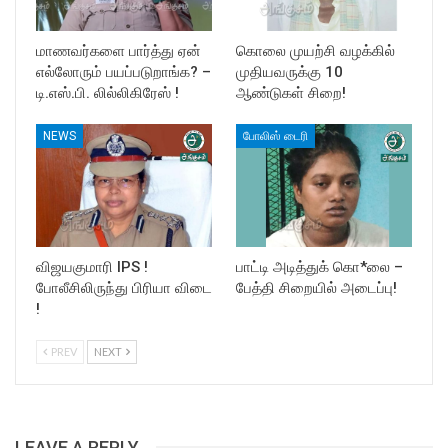
மாணவர்களை பார்த்து ஏன்
கொலை முயற்சி வழக்கில்
எல்லோரும் பயப்படுறாங்க? –
முதியவருக்கு 10
டி.எஸ்.பி. லில்லிகிரேஸ் !
ஆண்டுகள் சிறை!
NEWS
போலிஸ் டைரி
விஜயகுமாரி IPS !
பாட்டி அடித்துக் கொ*லை –
போலீசிலிருந்து பிரியா விடை
பேத்தி சிறையில் அடைப்பு!
!
PREV
NEXT
LEAVE A REPLY