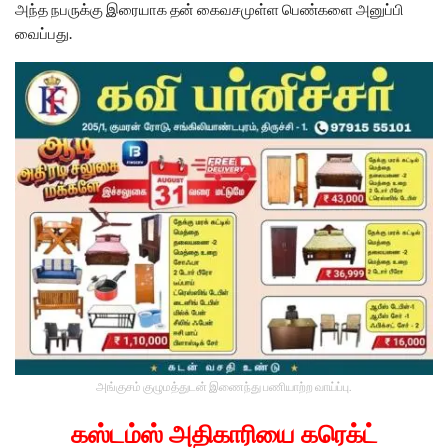
அந்த நபருக்கு இரையாக தன் கைவசமுள்ள பெண்களை அனுப்பி
வைப்பது.
அங்குசம் குழுமத்துடன் இணைந்து பணியாற்ற வாய்ப்பு.
கஸ்டம்ஸ் அதிகாரியை கரெக்ட்