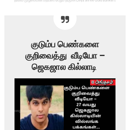
தங்கம் முழுமையான மதிப்பை பெறும் திருச்சி Livya Shree Gold Bankers
குடும்ப பெண்களை
குறிவைத்து வீடியோ –
ஜெகஜால கில்லாடி