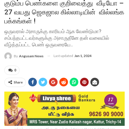
குடும்ப பெண்களை குறிவைத்து வீடியோ –
27 வயது ஜெகஜால கில்லாடியின் வில்லங்க
பக்கங்கள் !
ஒருவரால் அசாருக்கு காரியம் ஆக வேண்டுமா?
சம்பந்தபட்டவர்களுக்கு அசாருதீனே தன் வலையில்
வீழ்த்தப்பட்ட பெண் ஒருவரையே..
Last updated
Jan 1, 2024
By
Angusam News
0
Share