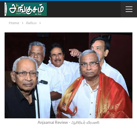
Home
சினிமா
Anjaamai Review - ஆசிரியர் வீரமணி