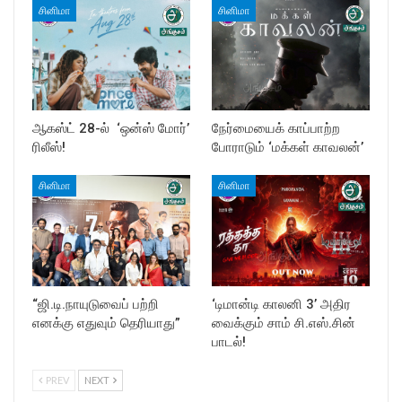
சினிமா
சினிமா
ஆகஸ்ட் 28-ல் ‘ஒன்ஸ் மோர்’
நேர்மையைக் காப்பாற்ற
ரிலீஸ்!
போராடும் ‘மக்கள் காவலன்’
சினிமா
சினிமா
“ஜி.டி.நாயுடுவைப் பற்றி
‘டிமான்டி காலனி 3’ அதிர
எனக்கு எதுவும் தெரியாது”
வைக்கும் சாம் சி.எஸ்.சின்
பாடல்!
PREV
NEXT