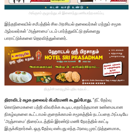
அங்குசம் குழுமத்துடன் இணைந்து பணியாற்ற வாய்ப்பு.
இந்தநிலையில் சமீபத்தில் சில அரசியல் தலைவர்கள் மற்றும் சமூக
ஆர்வலர்கள் ‘அஞ்சாமை’ படம் பார்த்துவிட்டு தங்களது
பாராட்டுக்களை தெரவித்துள்ளனர்.
திருச்சி உறையூரில் புதிய உதயம்...
திராவிடர் கழக தலைவர் கி.வீரமணி கூறும்போது
, “நீட் தேர்வு
கொடுமைகளை பற்றி விவரிக்க கூடிய, எதார்த்தமான உண்மையான
நிகழ்வுகளை கூட்டாமல் குறைக்காமல் சமூகத்தில் நடப்பதை அப்படியே
‘அஞ்சாமை’ திரைப்படத்தில் இரண்டு மணி நேரத்தில் காட்டி
இருக்கிறார்கள். ஒரு தேர்வு என்பது எந்த அளவு முரட்டுத்தனமாக,