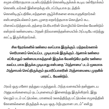
சமூக விரோதமாக பயன்படுத்திக் கொண்டிருக்கக் கூடிய உள்நோக்கம்
கொண்டவர்கள் இன்றைக்கு விடாப்பிடியாக நடத்திக்
கொண்டிருப்பதிலே, எத்தனை சூழ்ச்சிகளை கையாளுகிறார்கள்
என்பதையெல்லாம் நடைமுறை எதார்த்தமாக கொஞ்சம் கூட
மிகைப்படுத்தாமல், தந்தை பெரியாரின் மொழியில் சொல்ல வேண்டும்
என்றால் உண்மையை அதன் நிர்வாணத்தன்மையில் அப்படியே எடுத்து
காட்டி இருக்கிறார்கள்.
சில நேரங்களில் உண்மை கசப்பாக இருக்கும். மற்றவர்களால்
செரிமானம் செய்யப்பட முடியாமல் இருக்கும். ஆனால் உண்மை
எப்போதும் உண்மையாகத்தான் இருக்க வேண்டுமே தவிர உண்மை
கலப்படமாக இருக்க முடியாது என்பதை ‘அஞ்சாமை’ படம் மூலமாக
அஞ்சாமல் செய்திருக்கும் தயாரிப்பாளரின் அஞ்சாமையை முதலில்
பாராட்ட வேண்டும்.
அவர் ஒரு மனோ தத்துவ மருத்துவர். அந்த வகையில் தன்னுடைய
அனுபவங்களையும் நடப்புகளையும் இணைத்து இருக்கிறார். இது
வெறும் படம் மட்டுமல்ல.. மாணவர் உலகத்திற்கு மட்டுமல்ல சமூகத்தின்
கோணல்களை திருத்தக் கூடிய ஒரு அற்புதமான பாடம்” என்று