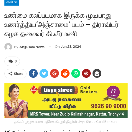
சினிமா
உண்மை கலப்படமாக இருக்க முடியாது
உணர்த்திய‘அஞ்சாமை’ படம் – திராவிடர்
கழக தலைவர் கி.வீரமணி
On
Jun 23, 2024
By
Angusam News
0
Share
தங்கம் முழுமையான மதிப்பை பெறும் திருச்சி Livya Shree Gold Bankers