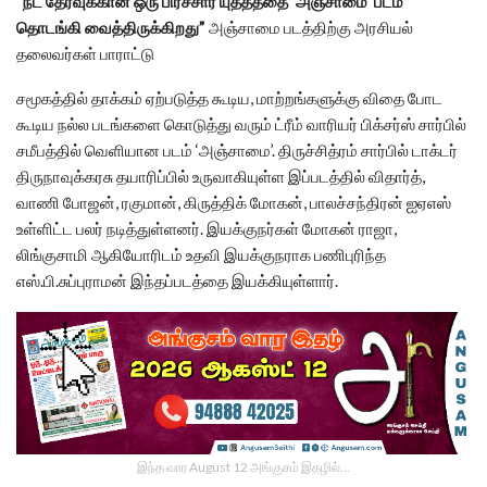
“நீட் தேர்வுக்கான ஒரு பிரச்சார யுத்தத்தை ‘அஞ்சாமை’ படம்
தொடங்கி வைத்திருக்கிறது”
அஞ்சாமை படத்திற்கு அரசியல்
தலைவர்கள் பாராட்டு
சமூகத்தில் தாக்கம் ஏற்படுத்த கூடிய, மாற்றங்களுக்கு விதை போட
கூடிய நல்ல படங்களை கொடுத்து வரும் ட்ரீம் வாரியர் பிக்சர்ஸ் சார்பில்
சமீபத்தில் வெளியான படம் ‘அஞ்சாமை’. திருச்சித்ரம் சார்பில் டாக்டர்
திருநாவுக்கரசு தயாரிப்பில் உருவாகியுள்ள இப்படத்தில் விதார்த்,
வாணி போஜன், ரகுமான், கிருத்திக் மோகன், பாலச்சந்திரன் ஐஏஎஸ்
உள்ளிட்ட பலர் நடித்துள்ளனர். இயக்குநர்கள் மோகன் ராஜா,
லிங்குசாமி ஆகியோரிடம் உதவி இயக்குநராக பணிபுரிந்த
எஸ்.பி.சுப்புராமன் இந்தப்படத்தை இயக்கியுள்ளார்.
இந்த வார August 12 அங்குசம் இதழில்…