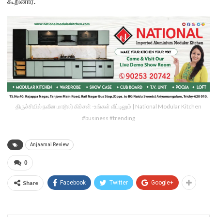
கூறினார்.
திருச்சியில் நவீன மாடூலர் கிச்சன் -உங்கள் வீட்டிலும் | National Modular Kitchen
#business #trending
Anjaamai Review
0
Share
Facebook
Twitter
Google+