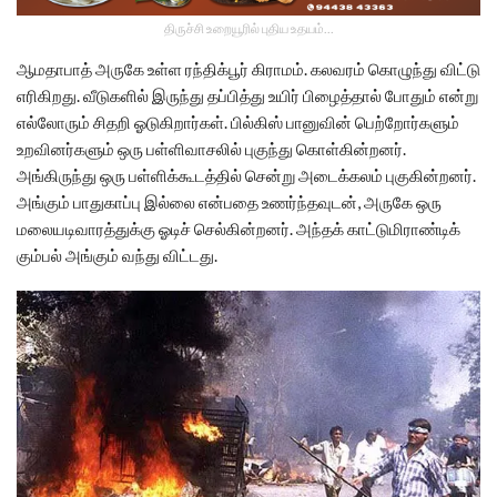
திருச்சி உறையூரில் புதிய உதயம்...
ஆமதாபாத் அருகே உள்ள ரந்திக்பூர் கிராமம். கலவரம் கொழுந்து விட்டு
எரிகிறது. வீடுகளில் இருந்து தப்பித்து உயிர் பிழைத்தால் போதும் என்று
எல்லோரும் சிதறி ஓடுகிறார்கள். பில்கிஸ் பானுவின் பெற்றோர்களும்
உறவினர்களும் ஒரு பள்ளிவாசலில் புகுந்து கொள்கின்றனர்.
அங்கிருந்து ஒரு பள்ளிக்கூடத்தில் சென்று அடைக்கலம் புகுகின்றனர்.
அங்கும் பாதுகாப்பு இல்லை என்பதை உணர்ந்தவுடன், அருகே ஒரு
மலையடிவாரத்துக்கு ஓடிச் செல்கின்றனர். அந்தக் காட்டுமிராண்டிக்
கும்பல் அங்கும் வந்து விட்டது.