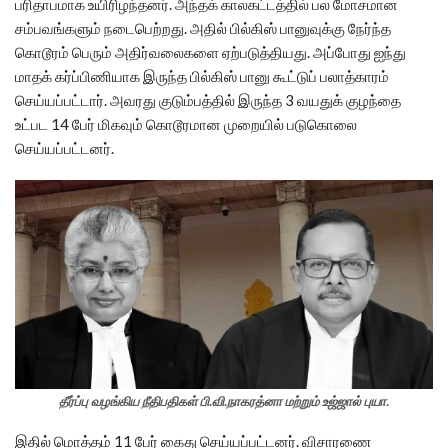
பரிதாபமாக உயிரிழந்தனர். அந்தக் காலகட்டத்தில் பல மோசமான
சம்பவங்களும் நடைபெற்றது. அதில் பில்கிஸ் பானுவுக்கு நேர்ந்த
கொடூரம் பெரும் அதிர்வலைகளை ஏற்படுத்தியது. அப்போது ஐந்து
மாதக் கர்ப்பிணியாக இருந்த பில்கிஸ் பானு கூட்டுப் பலாத்காரம்
செய்யப்பட்டார். அவரது குடும்பத்தில் இருந்த 3 வயதுக் குழந்தை
உட்பட 14 பேர் மிகவும் கொடூரமான முறையில் படுகொலை
செய்யப்பட்டனர்.
தீர்ப்பு வழங்கிய நீதிபதிகள் பி.வி.நாகரத்னா மற்றும் உஜ்ஜால் புயா.
இதில் மொத்தம் 11 பேர் கைது செய்யப்பட்டனர். விசாரணை