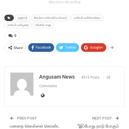
#business #trending
குஜராத்
கோத்ரா ரயில் எரிப்பு சம்பவம்
பாலியல் வன்கொடுமை
பாலியல் வன்முறை
பில்கிஸ் பானு
0
Share
Facebook
Twitter
Google+
Angusam News
8515 Posts
28
Comments
PREV POST
NEXT POST
மனதை கொள்ளை கொண்ட
“இப்போது நாடு போகும்