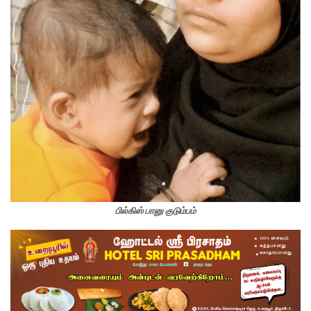
பில்கிஸ் பானு குடும்பம்