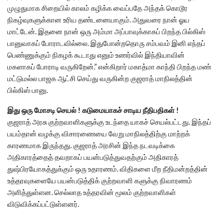
முழுதுமாக சிறையில் காலம் கழிக்க வைப்பதே அந்தக் கொடூர
நிகழ்வுகளுக்கான உரிய தண்டனையாகும். அதுவரை நான் ஓய
மாட்டேன். இதனை நான் ஒரு அம்மா அப்பாவுக்காகப் பிறந்த பில்கிஸ்
பானுவாகப் போராடவில்லை. இதுபோன்றதொரு சம்பவம் இனி எந்தப்
பெண்ணுக்கும் நிகழக் கூடாது எனும் உணர்வில் இந்தியாவின்
மகளாகப் போராடி வருகிறேன்.” என்கிறார் மகாத்மா காந்தி பிறந்த மண்
மட்டுமல்ல பாஜக ஆட்சி செய்து வருகின்ற குஜராத் மாநிலத்தின்
பில்கிஸ் பானு.
இது ஒரு மோசடி செயல் ! கடுமையாகச் சாடிய நீதிபதிகள் !
குஜராத் அரசு குற்றவாளிகளுக்கு உடந்தை யாகச் செயல்பட்டது. இந்தப்
பயம்தான் வழக்கு விசாரணையை வேறு மாநிலத்திற்கு மாற்றக்
காரணமாக இருந்தது. குஜராத் அரசின் இந்த நடவடிக்கை
அதிகாரத்தைத் தவறாகப் பயன்படுத்துவதற்கும் அதிகாரத்
துஷ்பிரயோகத்துக்கும் ஒரு உதாரணம். விதிகளை மீற நீதிமன்றத்தின்
உத்தரவுகளையே பயன்படுத்திக் குற்றவாளி களுக்கு நிவாரணம்
அளித்துள்ளன. செல்லாத உத்தரவின் மூலம் குற்றவாளிகள்
விடுவிக்கப்பட்டுள்ளனர்.