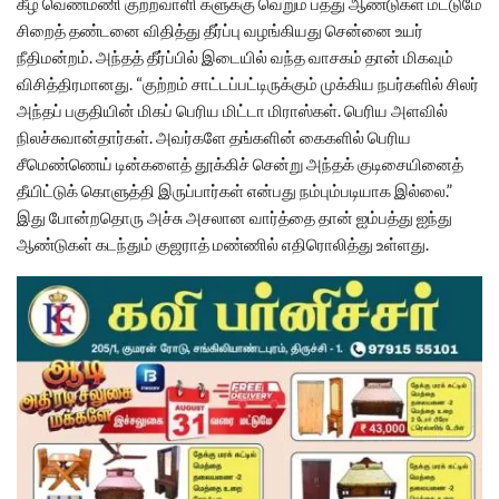
கீழ வெண்மணி குற்றவாளி களுக்கு வெறும் பத்து ஆண்டுகள் மட்டுமே
சிறைத் தண்டனை விதித்து தீர்ப்பு வழங்கியது சென்னை உயர்
நீதிமன்றம். அந்தத் தீர்ப்பில் இடையில் வந்த வாசகம் தான் மிகவும்
விசித்திரமானது. “குற்றம் சாட்டப்பட்டிருக்கும் முக்கிய நபர்களில் சிலர்
அந்தப் பகுதியின் மிகப் பெரிய மிட்டா மிராஸ்கள். பெரிய அளவில்
நிலச்சுவான்தார்கள். அவர்களே தங்களின் கைகளில் பெரிய
சீமெண்ணெய் டின்களைத் தூக்கிச் சென்று அந்தக் குடிசையினைத்
தீயிட்டுக் கொளுத்தி இருப்பார்கள் என்பது நம்பும்படியாக இல்லை.”
இது போன்றதொரு அச்சு அசலான வார்த்தை தான் ஐம்பத்து ஐந்து
ஆண்டுகள் கடந்தும் குஜராத் மண்ணில் எதிரொலித்து உள்ளது.