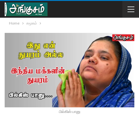
Home
சமூகம்
பில்கிஸ் பானு