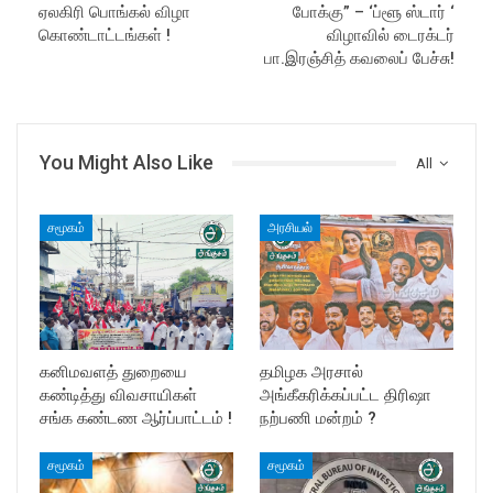
ஏலகிரி பொங்கல் விழா
போக்கு” – ‘ப்ளூ ஸ்டார் ‘
கொண்டாட்டங்கள் !
விழாவில் டைரக்டர்
பா.இரஞ்சித் கவலைப் பேச்சு!
You Might Also Like
All
சமூகம்
அரசியல்
கனிமவளத் துறையை
தமிழக அரசால்
கண்டித்து விவசாயிகள்
அங்கீகரிக்கப்பட்ட திரிஷா
சங்க கண்டண ஆர்ப்பாட்டம் !
நற்பணி மன்றம் ?
சமூகம்
சமூகம்