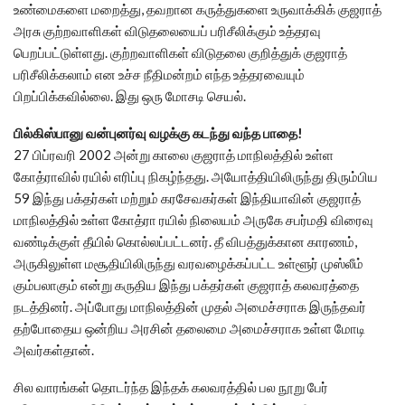
உண்மைகளை மறைத்து, தவறான கருத்துகளை உருவாக்கிக் குஜராத்
அரசு குற்றவாளிகள் விடுதலையைப் பரிசீலிக்கும் உத்தரவு
பெறப்பட்டுள்ளது. குற்றவாளிகள் விடுதலை குறித்துக் குஜராத்
பரிசீலிக்கலாம் என உச்ச நீதிமன்றம் எந்த உத்தரவையும்
பிறப்பிக்கவில்லை. இது ஒரு மோசடி செயல்.
பில்கிஸ்பானு வன்புனர்வு வழக்கு கடந்து வந்த பாதை!
27 பிப்ரவரி 2002 அன்று காலை குஜராத் மாநிலத்தில் உள்ள
கோத்ராவில் ரயில் எரிப்பு நிகழ்ந்தது. அயோத்தியிலிருந்து திரும்பிய
59 இந்து பக்தர்கள் மற்றும் கரசேவகர்கள் இந்தியாவின் குஜராத்
மாநிலத்தில் உள்ள கோத்ரா ரயில் நிலையம் அருகே சபர்மதி விரைவு
வண்டிக்குள் தீயில் கொல்லப்பட்டனர். தீ விபத்துக்கான காரணம்,
அருகிலுள்ள மசூதியிலிருந்து வரவழைக்கப்பட்ட உள்ளூர் முஸ்லீம்
கும்பலாகும் என்று கருதிய இந்து பக்தர்கள் குஜராத் கலவரத்தை
நடத்தினர். அப்போது மாநிலத்தின் முதல் அமைச்சராக இருந்தவர்
தற்போதைய ஒன்றிய அரசின் தலைமை அமைச்சராக உள்ள மோடி
அவர்கள்தான்.
சில வாரங்கள் தொடர்ந்த இந்தக் கலவரத்தில் பல நூறு பேர்