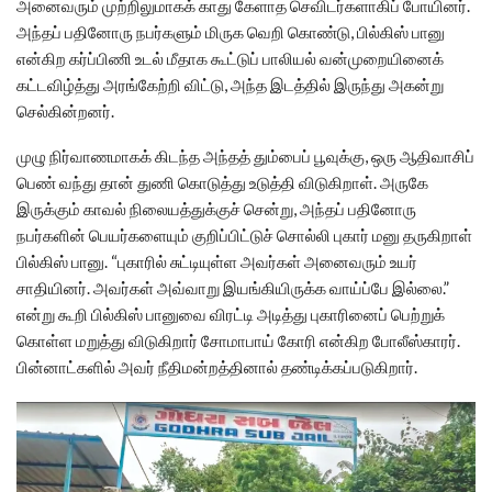
அனைவரும் முற்றிலுமாகக் காது கேளாத செவிடர்களாகிப் போயினர்.
அந்தப் பதினோரு நபர்களும் மிருக வெறி கொண்டு, பில்கிஸ் பானு
என்கிற கர்ப்பிணி உடல் மீதாக கூட்டுப் பாலியல் வன்முறையினைக்
கட்டவிழ்த்து அரங்கேற்றி விட்டு, அந்த இடத்தில் இருந்து அகன்று
செல்கின்றனர்.
முழு நிர்வாணமாகக் கிடந்த அந்தத் தும்பைப் பூவுக்கு, ஒரு ஆதிவாசிப்
பெண் வந்து தான் துணி கொடுத்து உடுத்தி விடுகிறாள். அருகே
இருக்கும் காவல் நிலையத்துக்குச் சென்று, அந்தப் பதினோரு
நபர்களின் பெயர்களையும் குறிப்பிட்டுச் சொல்லி புகார் மனு தருகிறாள்
பில்கிஸ் பானு. “புகாரில் சுட்டியுள்ள அவர்கள் அனைவரும் உயர்
சாதியினர். அவர்கள் அவ்வாறு இயங்கியிருக்க வாய்ப்பே இல்லை.”
என்று கூறி பில்கிஸ் பானுவை விரட்டி அடித்து புகாரினைப் பெற்றுக்
கொள்ள மறுத்து விடுகிறார் சோமாபாய் கோரி என்கிற போலீஸ்காரர்.
பின்னாட்களில் அவர் நீதிமன்றத்தினால் தண்டிக்கப்படுகிறார்.