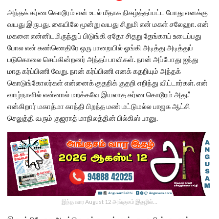
அந்தக் கர்ண கொடூரம் என் உடல் மீதாக நிகழ்த்தப்பட்ட போது எனக்கு
வயது இருபது. கையிலே மூன்று வயது சிறுமி என் மகள் சலேஹா. என்
மகளை என்னிடமிருந்துப் பிடுங்கி ஏதோ சிதறு தேங்காய் உடைப்பது
போல என் கண்ணெதிரே ஒரு பாறையில் ஓங்கி அடித்து அடித்துப்
படுகொலை செய்கின்றனர் அந்தப் பாவிகள். நான் அப்போது ஐந்து
மாத கர்ப்பிணி வேறு. நான் கர்ப்பிணி எனக் கதறியும் அந்தக்
கொடுங்கோலர்கள் என்னைக் குதறிக் குதறி எறிந்து விட்டார்கள். என்
வாழ்நாளில் என்னால் மறக்கவே இயலாத கர்ண கொடூரம் அது.”
என்கிறார் மகாத்மா காந்தி பிறந்த மண் மட்டுமல்ல பாஜக ஆட்சி
செலுத்தி வரும் குஜராத் மாநிலத்தின் பில்கிஸ் பானு.
இந்த வார August 12 அங்குசம் இதழில்…