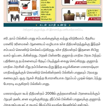
அங்குசம் குழுமத்துடன் இணைந்து பணியாற்ற வாய்ப்பு.
சரி. நாம் பில்கிஸ் பானு சம்பவங்களுக்கு வந்து விடுவோம். தேசிய
மகளிர் உரிமைகள் ஆணையம் வழியாக உச்ச நீதிமன்றத்துக்கு இந்தச்
சம்பவம் கொண்டு செல்லப்படுகிறது. உச்ச நீதிமன்றம் இதனை சிபிஐ
வசம் ஒப்படைக்கின்றது. அதன் பின்னரே குஜராத் மாநில அரசு அந்தப்
பதினோரு நபர்களையும் தேடிப் பிடித்துக் கைது செய்கிறது. குஜராத்
மாநில அரசின் மீது நம்பிக்கையற்று இந்த வழக்கினை மகாராஷ்டிரா
மாநிலத்துக்குக் கொண்டு செல்கின்றனர் பில்கிஸ் பானுவும் அவரது
கணவரும். ஒரு ஆகச் சிறந்த போராளியாக ஆரம்பம் முதல் தொடர்ந்து
போராடி வருகிறார் பில்கிஸ் பானு.
மகாராஷ்டிரா உயர் நீதிமன்றம் 2008ல் குற்றவாளிகள் அனைவர்க்கும்
ஆயுள் தண்டனை வழங்குகிறது. தீர்ப்பில் பில்கிஸ் பானுவுக்கு குஜராத்
அரசு ஐம்பது லட்ச ரூபாய் இழப்பீடு வழங்க வேண்டும் என்றும்,