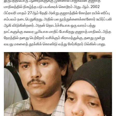
இருபத்தியோரு ஆண்டுகளுக்கு முன்னால் பாஜகவின் குஜராத்
மாநிலத்தில் நிகழ்ந்த படு பயங்கரக் கொடூரம் அது. ஆம். 2002
பிப்ரவரி மாதம் 27ஆம் தேதி அன்று குஜராத்தில் கோத்ரா ரயில் எரிப்பு
சம்பவம் நடைபெறுகிறது. அதில் பல நூற்றுக்கணக்கானோர் உயிர்ப் பலி
ஆகி விடுகின்றனர். அதன் தொடர்ச்சியாக ஒரு வாரம் பத்து
நாட்களுக்கு கலவர பூமியாக மாறிப் போகிறது குஜராத் மாநிலம். அந்த
நேரத்தில் தனது பெற்றோர் வசிக்கும் கிராமத்துக்கு, தனது மூன்று
வயது மகளைத் தூக்கிக் கொண்டு வந்து சேர்கிறார் பில்கிஸ் பானு.