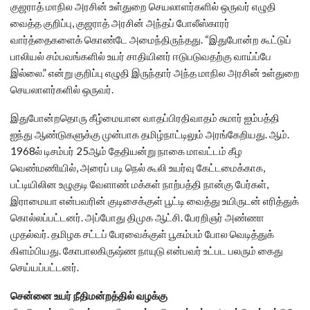
குஜராத் மாநில அரசின் உள்துறை செயலாளர்களில் ஒருவர் எழுதி
வைத்த குறிப்பு, குஜராத் அரசின் அந்தப் போலீஸ்காரர்
வார்த்தைகளைக் கொண்டே அமைந்திருந்தது. “இதுபோன்ற கூட்டுப்
பாலியல் சம்பவங்களில் உயர் சாதியினர் ஈடுபடுவதற்கு வாய்ப்பே
இல்லை.” என்று குறிப்பு எழுதி இருந்தார் அந்த மாநில அரசின் உள்துறை
செயலாளர்களில் ஒருவர்.
இதுபோன்றதொரு கீழ்மையான வாதப்பிரதிவாதம் சுமார் ஐம்பத்தி
ஐந்து ஆண்டுகளுக்கு முன்பாக தமிழ்நாட்டிலும் அரங்கேறியது. ஆம்.
1968ல் டிசம்பர் 25ஆம் தேதியன்று நாகை மாவட்டம் கீழ
வெண்மணியில், அரைப் படி நெல் கூலி உயர்வு கேட்டமைக்காக,
பட்டியிலின உழுகுடி வேளாண் மக்கள் நாற்பத்தி நான்கு பேர்கள்,
இராமையா என்பவரின் குடிசைக்குள் பூட்டி வைத்து உயிருடன் எரித்துக்
கொல்லப்பட்டனர். அப்போது திமுக ஆட்சி. பேரறிஞர் அண்ணா
முதல்வர். தமிழக சட்டப் பேரவைக்குள் பூகம்பம் போல வெடித்துக்
கிளம்பியது. கோபாலகிருஷ்ண நாயுடு என்பவர் உட்பட பலரும் கைது
செய்யப்பட்டனர்.
சென்னை உயர் நீதிமன்றத்தில் வழக்கு