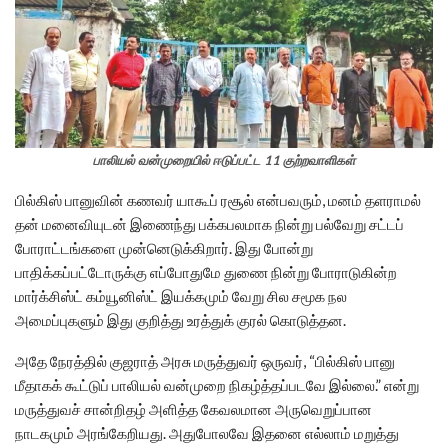
பாலியல் வன்முறையில் ஈடுப்பட்ட 11 குற்றவாளிகள்
பில்கிஸ் பானுவின் கணவர் யாகூப் ரசூல் என்பவரும், மனம் தளராமல்
தன் மனைவியுடன் இணைந்து பக்கபலமாக நின்று பல்வேறு சட்டப்
போராட்டங்களை முன்னெடுக்கிறார். இது போன்று
பாதிக்கப்பட்டோருக்கு எப்போதுமே துணை நின்று போராடுகின்ற
மார்க்சிஸ்ட் கம்யூனிஸ்ட் இயக்கமும் வேறு சில சமூக நல
அமைப்புகளும் இது குறித்து உரத்துக் குரல் கொடுத்தன.
அதே நேரத்தில் குஜராத் அரசு மருத்துவர் ஒருவர், “பில்கிஸ் பானு
மீதாகக் கூட்டுப் பாலியல் வன்முறை நிகழ்த்தப்படவே இல்லை.” என்று
மருத்துவச் சான்றிதழ் அளித்த கேவலமான அருவெறுப்பான
நாடகமும் அரங்கேறியது. அதுபோலவே இதனை எல்லாம் மறுத்து