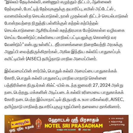
”இல்லம் தேடிக்கல்வி, எண்ணும் எழுத்தும் திட்டம், ஆன்லைன்
தேர்வுகள், போட்டித் தேர்வுகளுக்கு தயாரிப்பு, எமிஸ் அப்டேட்ஸ் ,
வானவில்மன்ற செயல்பாடுகள், நான் முதல்வன் திட்டச் செயல்பாடுகள்
போன்றவற்றை நிறுத்தி பள்ளிக்குள் கற்றல் கற்பித்தல்
செயல்பாடுகளை ஆசிரியர்கள் சுதந்திரமாக மேற்கொள்ள வழிவகை
செய்ய வேண்டும்; கல்வியை மாநிலப் பட்டியலுக்கு கொண்டு வர
வேண்டும்” என்பது உள்ளிட்ட தீர்மானங்களை நிறைவேற்றி அரசுக்கு
அனுப்பி வைத்திருக்கிறார்கள், அகில இந்திய கல்விப் பாதுகாப்புக்
கமிட்டியின் (AISEC) தமிழ்நாடு மாநில அமைப்பினர்.
இவ்வமைப்பின் சார்பில், பொதுக் கல்வி அமைப்பை பாதுகாக்கக்
கோரி, பொதுக் கல்வி பாதுகாப்பு மாநில மாநாடு சென்னை
பத்திரிக்கை நிருபர்கள் கில்ட்-யில் கடந்த ஜனவரி 27, 2024 அன்று
நடைபெற்றது. மக்களின் அடிப்படைக் கல்வி உரிமையை பாதுகாக்கக்
கோரி நடைபெற்ற இம்மாநாட்டில் திருமதி சு. உமா மகேஸ்வரி, AISEC,
தமிழ்நாடு மாநிலத் தயாரிப்புகுழு உறுப்பினர் தலைமை தாங்கினார்.