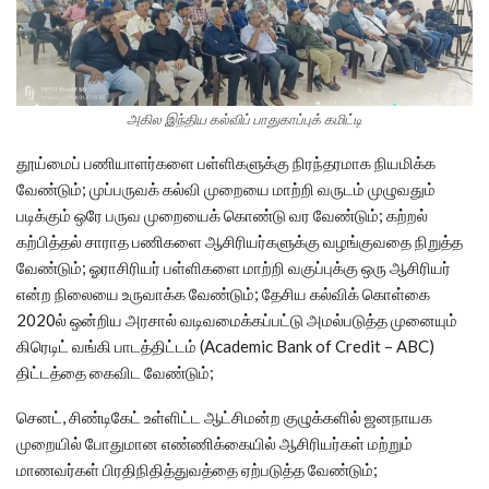
அகில இந்திய கல்விப் பாதுகாப்புக் கமிட்டி
தூய்மைப் பணியாளர்களை பள்ளிகளுக்கு நிரந்தரமாக நியமிக்க
வேண்டும்; முப்பருவக் கல்வி முறையை மாற்றி வருடம் முழுவதும்
படிக்கும் ஒரே பருவ முறையைக் கொண்டு வர வேண்டும்; கற்றல்
கற்பித்தல் சாராத பணிகளை ஆசிரியர்களுக்கு வழங்குவதை நிறுத்த
வேண்டும்; ஓராசிரியர் பள்ளிகளை மாற்றி வகுப்புக்கு ஒரு ஆசிரியர்
என்ற நிலையை உருவாக்க வேண்டும்; தேசிய கல்விக் கொள்கை
2020ல் ஒன்றிய அரசால் வடிவமைக்கப்பட்டு அமல்படுத்த முனையும்
கிரெடிட் வங்கி பாடத்திட்டம் (Academic Bank of Credit – ABC)
திட்டத்தை கைவிட வேண்டும்;
செனட், சிண்டிகேட் உள்ளிட்ட ஆட்சிமன்ற குழுக்களில் ஜனநாயக
முறையில் போதுமான எண்ணிக்கையில் ஆசிரியர்கள் மற்றும்
மாணவர்கள் பிரதிநிதித்துவத்தை ஏற்படுத்த வேண்டும்;