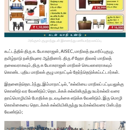
அங்குசம் குழுமத்துடன் இணைந்து பணியாற்ற வாய்ப்பு.
கூட்டத்தில் திரு க. யோகராஜன், AISEC, மாநிலத் தயாரிப்புகுழு,
தமிழ்நாடு நன்றியுரை ஆற்றினார். திரு சீ ஹோ திலகர் மாநிலத்
தலைவராகவும், திரு க யோகராஜன் மாநிலச் செயலாளராகவும்
கொண்ட புதிய மாநிலக் குழு மாநாட்டில் தேர்ந்தெடுக்கப்பட்டார்கள்.
இதனைத்தொடர்ந்து, இம்மாநாட்டில், “கல்வியை மாநிலப் பட்டியலுக்கு
கொண்டு வர வேண்டும்; தொடக்கக் கல்விலிருந்து உயர்கல்வி வரை
தாய்மொழியில் போதிக்க நடவடிக்கை எடுக்க வேண்டும். இரு மொழி
கொள்கையை தொடக்கக் கல்வியிலிருந்து உயர்கல்விவரை பின்பற்ற
வேண்டும்;