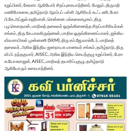
உறுப்பினர், கேரளா ஆகியோர் சிறப்புரையாற்றினர். மேலும், திருமதி
மணிமேகலை, தமிழ்நாடு ஆரம்பப் பள்ளி ஆசிரியர் கூட்டணி, பேரா
பி.கே.அப்துல் ரஹிமான், சென்னை பல்கலைகழகம், திரு
பழ.கௌதமன், மாநிலத் தலைவர் ஒருங்கிணைந்த சிறப்பாசிரியர்கள்
சங்கம், திரு கே.பாலகிருஷ்ணன், மாநில ஒருங்கிணைப்பாளர், ஐக்கிய
விவசாயிகள் முன்னணி (SKM), திரு எம்.ஜே.வால்டேர், மாநிலத்
தலைவர், அகில இந்திய ஜனநாயக மாணவர் சங்கம், தமிழ்நாடு, திரு
வி.பி. நந்தகுமார், AISEC, அகில இந்திய செயற்குழு உறுப்பினர், பேரா
க.யோகராஜன், AISEC, மாநிலத் தயாரிப்புகுழு, தமிழ்நாடு
ஆகியோரும் உரையாற்றினர்.