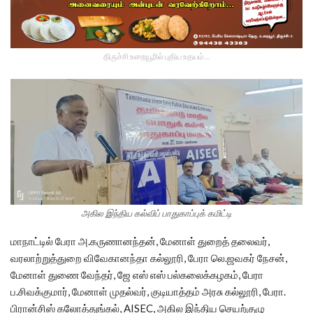
திருச்சி உறையூரில் புதிய உதயம்...
அகில இந்திய கல்விப் பாதுகாப்புக் கமிட்டி
மாநாட்டில் பேரா அ.கருணானந்தன், மேனாள் துறைத் தலைவர்,
வரலாற்றுத்துறை விவேகானந்தா கல்லூரி, பேரா லெ.ஜவகர் நேசன்,
மேனாள் துணை வேந்தர், ஜே எஸ் எஸ் பல்கலைக்கழகம், பேரா
ப.சிவக்குமார், மேனாள் முதல்வர், குடியாத்தம் அரசு கல்லூரி, பேரா.
பிரான்சிஸ் கலோத்துங்கல், AISEC, அகில இந்திய செயற்குழு