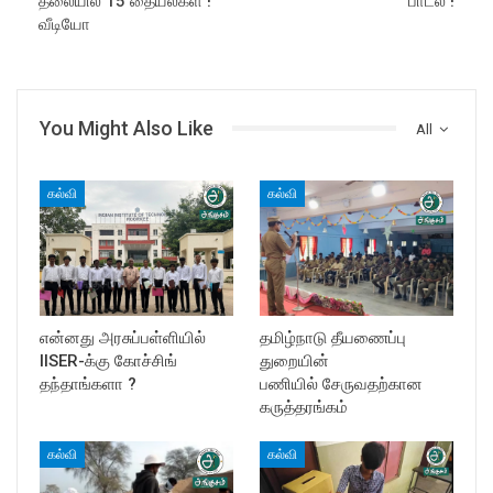
தலையில் 15 தையல்கள் !
பாடல் !
வீடியோ
You Might Also Like
All
கல்வி
கல்வி
என்னது அரசுப்பள்ளியில்
தமிழ்நாடு தீயணைப்பு
IISER-க்கு கோச்சிங்
துறையின்
தந்தாங்களா ?
பணியில் சேருவதற்கான
கருத்தரங்கம்
கல்வி
கல்வி