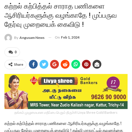
கற்றல் கற்பித்தல் சாராத பணிகளை
ஆசிரியர்களுக்கு வழங்காதே ! முப்பருவ
தேர்வு முறையைக் கைவிடு !
On
Feb 1, 2024
By
Angusam News
0
Share
தங்கம் முழுமையான மதிப்பை பெறும் திருச்சி Livya Shree Gold Bankers
கற்றல் கற்பித்தல் சாராத பணிகளை ஆசிரியர்களுக்கு வழங்காதே !
முப்பருவ தேர்வு முறையைக் கைவிடு ! கல்வி மாநாட்டில் கவனத்தை