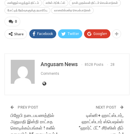
எண்ணும் எழுத்தும் திட்டம்
எமிஸ் அப்டேட்ஸ்
நான் முதல்வன் திட்டச் செயல்பாடுகள்
போட்டித் தேர்வுகளுக்கு தயாரிப்பு
வானவில்மன்ற செயல்பாடுகள்
0
Share
Facebook
Twitter
Google+
Angusam News
8528 Posts
28
Comments
PREV POST
NEXT POST
பிஜேபி நடைபயணத்தில்
டிஸ்னி+ ஹாட்ஸ்டார்,
அனுமதி இன்றி ராட்சத
ஹாட்ஸ்டார் ஸ்பெஷல்ஸ்
கொடிக்கம்பங்கள் ! கலீல்
“ஹார்ட் பீட்” சீரிஸின் தீம்