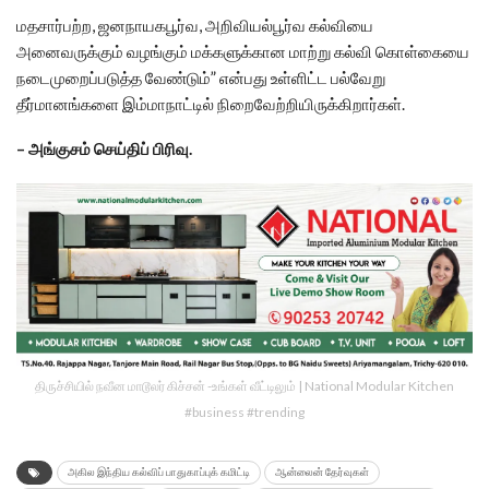
மதசார்பற்ற, ஜனநாயகபூர்வ, அறிவியல்பூர்வ கல்வியை
அனைவருக்கும் வழங்கும் மக்களுக்கான மாற்று கல்வி கொள்கையை
நடைமுறைப்படுத்த வேண்டும்” என்பது உள்ளிட்ட பல்வேறு
தீர்மானங்களை இம்மாநாட்டில் நிறைவேற்றியிருக்கிறார்கள்.
– அங்குசம் செய்திப் பிரிவு.
திருச்சியில் நவீன மாடூலர் கிச்சன் -உங்கள் வீட்டிலும் | National Modular Kitchen
#business #trending
அகில இந்திய கல்விப் பாதுகாப்புக் கமிட்டி
ஆன்லைன் தேர்வுகள்