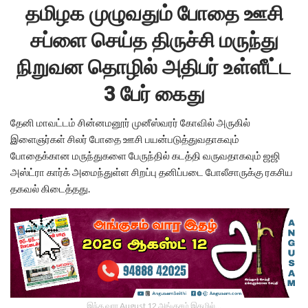
தமிழக முழுவதும் போதை ஊசி
சப்ளை செய்த திருச்சி மருந்து
நிறுவன தொழில் அதிபர் உள்ளீட்ட
3 பேர் கைது
தேனி மாவட்டம் சின்னமனூர் முனீஸ்வரர் கோவில் அருகில்
இளைஞர்கள் சிலர் போதை ஊசி பயன்படுத்துவதாகவும்
போதைக்கான மருந்துகளை பேருந்தில் கடத்தி வருவதாகவும் ஜஜி
அஸ்ட்ரா கார்க் அமைந்துள்ள சிறப்பு தனிப்படை போலீசாருக்கு ரகசிய
தகவல் கிடைத்தது.
இந்த வார August 12 அங்குசம் இதழில்…