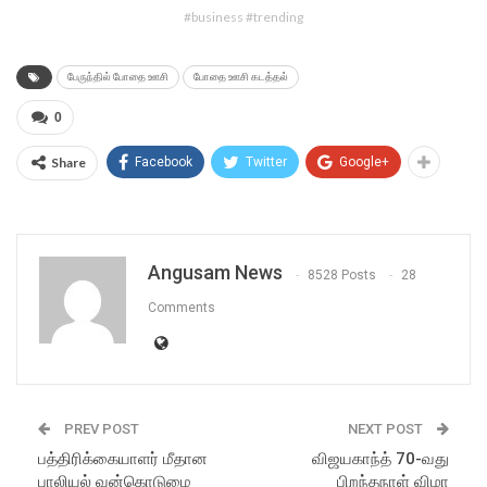
#business #trending
பேருந்தில் போதை ஊசி
போதை ஊசி கடத்தல்
0
Share
Facebook
Twitter
Google+
Angusam News
8528 Posts
28
Comments
PREV POST
NEXT POST
பத்திரிக்கையாளர் மீதான
விஜயகாந்த் 70-வது
பாலியல் வன்கொடுமை
பிறந்தநாள் விழா