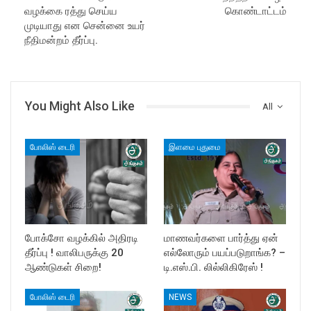
வழக்கை ரத்து செய்ய
கொண்டாட்டம்
முடியாது என சென்னை உயர்
நீதிமன்றம் தீர்ப்பு.
You Might Also Like
All
போலிஸ் டைரி
இளமை புதுமை
போக்சோ வழக்கில் அதிரடி
மாணவர்களை பார்த்து ஏன்
தீர்ப்பு ! வாலிபருக்கு 20
எல்லோரும் பயப்படுறாங்க? –
ஆண்டுகள் சிறை!
டி.எஸ்.பி. லில்லிகிரேஸ் !
போலிஸ் டைரி
NEWS