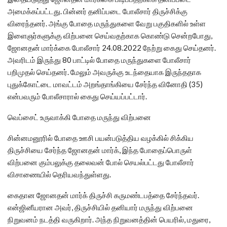
அமைக்கப்பட்டது. பின்னர் தனிப்படை போலீசார் திருச்சிக்கு
விரைந்தனர். அங்கு போதை மருந்துகளை வேறு பகுதிகளில் உள்ள
இளைஞர்களுக்கு விற்பனை செய்வதற்காக கொண்டு சென்றபோது,
ஜோனதன் மார்க்கை போலீசார் 24.08.2022 நேற்று கைது செய்தனர்.
அவரிடம் இருந்து 80 பாட்டில் போதை மருந்துகளை போலீசார்
பறிமுதல் செய்தனர். மேலும் அவருக்கு உடந்தையாக இருந்ததாக
புதுக்கோட்டை மாவட்டம் அறங்தாங்கியை சேர்ந்த வினோதி (35)
என்பவரும் போலீசாரால் கைது செய்யப்பட்டார்.
வெப்சைட் உருவாக்கி போதை மருந்து விற்பனை
சின்னமனூரில் போதை ஊசி பயன்படுத்திய வழக்கில் சிக்கிய
திருச்சியை சேர்ந்த ஜோனதன் மார்க், இந்த போதைப்பொருள்
விற்பனை கும்பலுக்கு தலைவன் போல் செயல்பட்டது போலீசார்
விசாணையில் தெரியவந்துள்ளது.
கைதான ஜோனதன் மார்க் திருச்சி கருமண்டபத்தை சேர்ந்தவர்.
என்ஜினீயரான அவர், திருச்சியில் தனியார் மருந்து விற்பனை
நிறுவனம் நடத்தி வருகிறார். அந்த நிறுவனத்தின் பெயரில், மதுரை,