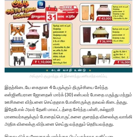
அங்குசம் குழுமத்துடன் இணைந்து பணியாற்ற வாய்ப்பு.
இதற்கிடையே கைதான 4 பேருக்கும் திருச்சியை சேர்ந்த
என்ஜினீயரான ஜோனதன் மார்க் (30) என்பவர் போதை மருந்து மற்றும்
ஊசிகளை விற்பனை செய்ததாக போலீசாருக்கு தகவல் கிடைத்தது.
இதேபோல் அவர் தேனி மாவட்டத்தை சேர்ந்த பள்ளி, கல்லூரி
மாணவர்களுக்கும் போதைப்பொருட்களை குறைந்த விலைக்கு வாங்கி
அதிக விலைக்கு விற்பனை செய்து வந்ததும் தெரியவந்தது.
இதையடுத்து ஜோனதன் மார்க்கை பிடிப்பதற்காக தனிப்படை