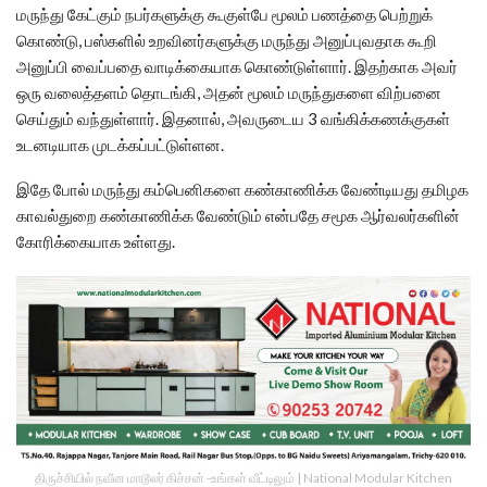
மருந்து கேட்கும் நபர்களுக்கு கூகுள்பே மூலம் பணத்தை பெற்றுக்
கொண்டு, பஸ்களில் உறவினர்களுக்கு மருந்து அனுப்புவதாக கூறி
அனுப்பி வைப்பதை வாடிக்கையாக கொண்டுள்ளார். இதற்காக அவர்
ஒரு வலைத்தளம் தொடங்கி, அதன் மூலம் மருந்துகளை விற்பனை
செய்தும் வந்துள்ளார். இதனால், அவருடைய 3 வங்கிக்கணக்குகள்
உடனடியாக முடக்கப்பட்டுள்ளன.
இதே போல் மருந்து கம்பெனிகளை கண்காணிக்க வேண்டியது தமிழக
காவல்துறை கண்காணிக்க வேண்டும் என்பதே சமூக ஆர்வலர்களின்
கோரிக்கையாக உள்ளது.
திருச்சியில் நவீன மாடூலர் கிச்சன் -உங்கள் வீட்டிலும் | National Modular Kitchen