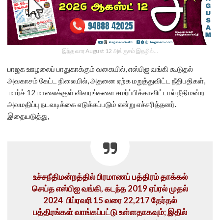
இந்த வார August 12 அங்குசம் இதழில்…
பாஜக ஊழலைப் பாதுகாக்கும் வகையில், எஸ்பிஐ வங்கி கூடுதல்
அவகாசம் கேட்ட நிலையில், அதனை ஏற்க மறுத்துவிட்ட நீதிபதிகள்,
மார்ச் 12 மாலைக்குள் விவரங்களை சமர்ப்பிக்காவிட்டால் நீதிமன்ற
அவமதிப்பு நடவடிக்கை எடுக்கப்படும் என்று எச்சரித்தனர்.
இதையடுத்து,
உச்சநீதிமன்றத்தில் பிரமாணப் பத்திரம் தாக்கல்
செய்த எஸ்பிஐ வங்கி, கடந்த 2019 ஏப்ரல் முதல்
2024 பிப்ரவரி 15 வரை 22,217 தேர்தல்
பத்திரங்கள் வாங்கப்பட்டு உள்ளதாகவும்; இதில்