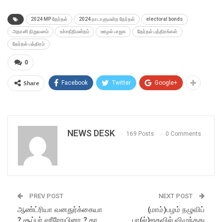
2024 MP தேர்தல்
2024 நாடாளுமன்ற தேர்தல்
electoral bonds
அதானி நிறுவனம்
உச்சநீதிமன்றம்
ஊழல் பாஜக
தேர்தல் பத்திரங்கள்
தேர்தல் பத்திரம்
0
Share
Facebook
Twitter
Google+
NEWS DESK
169 Posts
0 Comments
PREV POST
NEXT POST
ஆண்ட்ரியா வனதுர்க்கையா
(மாம்)பழம் நழுவிப்
? சூப்பர் ஹீரோயினா ? கா
பா(ல்)ஜகவில் விழுந்தது