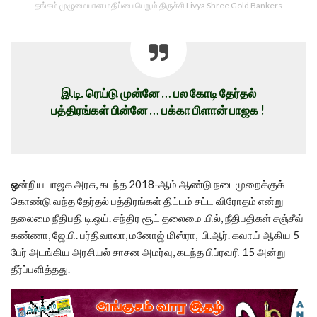
தங்கம் முழுமையான மதிப்பை பெறும் திருச்சி Livya Shree Gold Bankers
இ.டி. ரெய்டு முன்னே … பல கோடி தேர்தல்
பத்திரங்கள் பின்னே … பக்கா பிளான் பாஜக !
ஒ
ன்றிய பாஜக அரசு, கடந்த 2018-ஆம் ஆண்டு நடைமுறைக்குக்
கொண்டு வந்த தேர்தல் பத்திரங்கள் திட்டம் சட்ட விரோதம் என்று
தலைமை நீதிபதி டி.ஒய். சந்திர சூட் தலைமை யில், நீதிபதிகள் சஞ்சீவ்
கண்ணா, ஜே.பி. பர்திவாலா, மனோஜ் மிஸ்ரா, பி.ஆர். கவாய் ஆகிய 5
பேர் அடங்கிய அரசியல் சாசன அமர்வு, கடந்த பிப்ரவரி 15 அன்று
தீர்ப்பளித்தது.