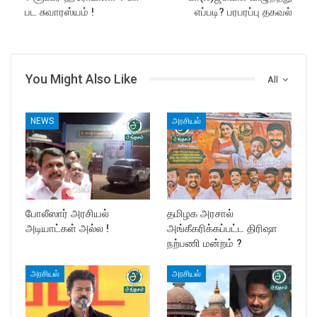
பட சுவாரஸ்யம் !
எப்படி? பரபரப்பு தகவல்
You Might Also Like
All
NEWS
அரசியல்
போலீஸார் அரசியல்
தமிழக அரசால்
அடியாட்கள் அல்ல !
அங்கீகரிக்கப்பட்ட திரிஷா
நற்பணி மன்றம் ?
அரசியல்
அரசியல்