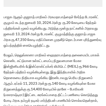
பாஜக ஆளும் குஜராத் மாநிலம் அகமதாபாத்தைச் சேர்ந்த டோரண்ட்
குழுமம் கடந்த ஜனவரி 10, 2024 அன்று ரூ.20 கோடியை தேர்தல்
பத்திரங்கள் மூலம் வழங்கியது. அடுத்த மூன்று நாட்களில் அதாவது
ஜனவரி 13, 2024 அன்று டோரண்ட் குழுமத்திற்கு குஜராத் பாஜக
அரசு ரூ.47,350 கோடி மதிப்பிலான முதலீடு தொடர்பான புரிந்துணர்வு
ஒப்பந்தத்தில் கையெழுத்திட்டது.
மேலும், தெலுங்கானா மாநிலம் ஹைதராபாத்தை தலைமையிடமாகக்
கொண்ட கட்டுமான உள்கட்டமைப்பு நிறுவனமான மேகா
இன்ஜினியரிங் & இன்ப்ராஸ்ட்ரக்சர் லிமிடெட் (MEIL) ரூ.966 கோடி
தேர்தல் பத்திரம் வழங்கியுள்ளது. இது இந்தியாவில் அதிக
தொகையை நிதியாக வழங்கிய இரண்டாவது பெரிய நிறுவனம்
ஆகும். ஏப்ரல் 11, 2023 அன்று ரூ.140 கோடி வழங்கியுள்ள மேகா
நிறுவனத்துக்கு ரூ.14,400 கோடியில் தானே – போரிவலி
(மகாராஷ்டிரா) இரட்டை சுரங்கப்பாதை திட்டப் பணியை கொடுத்தது
மோடி அரசு. நம்மூர் நடிகர் பார்த்திபன் பாணியில் சொல்வதென்றால்,
செம்மையான ”give and take” பாலிசிதான்.