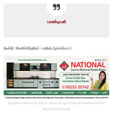
பாண்டியன்
(நன்றி : கேலிச்சித்திரம் – சதிஷ் ஆச்சார்யா.)
திருச்சியில் நவீன மாடூலர் கிச்சன் -உங்கள் வீட்டிலும் | National Modular Kitchen
#business #trending