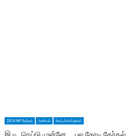
2024 MP தேர்தல்
அரசியல்
சிறப்புச்செய்திகள்
இ.டி. ரெய்டு முன்னே … பல கோடி தேர்தல்