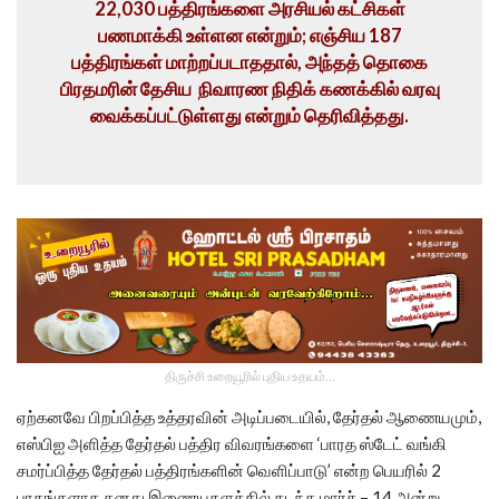
22,030 பத்திரங்களை அரசியல் கட்சிகள்
பணமாக்கி உள்ளன என்றும்; எஞ்சிய 187
பத்திரங்கள் மாற்றப்படாததால், அந்தத் தொகை
பிரதமரின் தேசிய நிவாரண நிதிக் கணக்கில் வரவு
வைக்கப்பட்டுள்ளது என்றும் தெரிவித்தது.
திருச்சி உறையூரில் புதிய உதயம்...
ஏற்கனவே பிறப்பித்த உத்தரவின் அடிப்படையில், தேர்தல் ஆணையமும்,
எஸ்பிஐ அளித்த தேர்தல் பத்திர விவரங்களை ‘பாரத ஸ்டேட் வங்கி
சமர்ப்பித்த தேர்தல் பத்திரங்களின் வெளிப்பாடு’ என்ற பெயரில் 2
பாகங்களாக தனது இணையதளத்தில் கடந்த மார்ச் – 14 அன்று