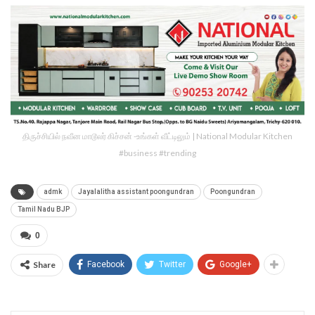
திருச்சியில் நவீன மாடூலர் கிச்சன் -உங்கள் வீட்டிலும் | National Modular Kitchen
#business #trending
admk
Jayalalitha assistant poongundran
Poongundran
Tamil Nadu BJP
0
Share
Facebook
Twitter
Google+