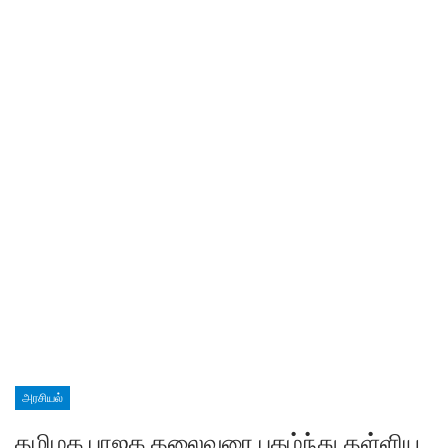
அரசியல்
தமிழக பாஜக தலைவரை புகழ்ந்து தள்ளிய