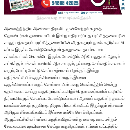
இந்த வார August 12 அங்குசம் இதழில்…
அனைத்திந்திய அண்ணா திராவிட முன்னேற்றக் கழகத்
தொண்டர்கள் தலைமையிடம் இன்று எதிர்பார்ப்பது புரட்சித்தலைவரின்
சாதுர்யத்தையும், புரட்சித்தலைவியின் வீரத்தையும் தான். எதிர்க்கட்சி
எப்படி இருக்க வேண்டுமென்றால் தவறுகளை தயங்காமல்
சுட்டிக்காட்டிக் கொண்டே இருக்க வேண்டும். அப்போதுதான் ஆளும்
கட்சிக்கும் மக்கள் பணியில் ஆசைவரும், நல்லதை செய்வதில் கவனம்
வரும், போட்டிபோட்டு செய்ய உற்சாகம் பிறக்கும். இன்று
எதிர்க்கட்சியில் ஒருங்கிணைப்பாளரும், இணை
ஒருங்கிணைப்பாளரும் சென்னையில் மழை வெள்ளத்தில் சென்று
உதவிகளை செய்து வருகிறார்கள். மகிழ்ச்சி. தலைவர்களின் வழியில்
நிர்வாகிகளும் செயல்பட வேண்டுமல்லவா? ஆனால் வருகின்ற தகவல்
மனக்கசப்பைத் தருகிறது. திமுக நிர்வாகிகளிடம் இருக்கும் உற்சாகம்
அதிமுக நிர்வாகிகளிடம் இல்லை என்றே சொல்கிறார்கள்.
ஆளும்கட்சியினர் எல்லா பகுதிகளிலும் வந்து உணவு, உடை மற்றும்
தேவையான உதவிகளை செய்து வருகிறார்கள். எங்கள் வட்டத்தில்