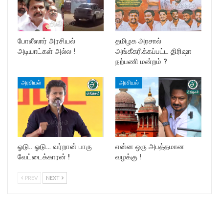
போலீஸார் அரசியல்
தமிழக அரசால்
அடியாட்கள் அல்ல !
அங்கீகரிக்கப்பட்ட திரிஷா
நற்பணி மன்றம் ?
அரசியல்
அரசியல்
ஓடு.. ஓடு… வர்றான் பாரு
என்ன ஒரு அபத்தமான
வேட்டைக்காரன் !
வழக்கு !
PREV
NEXT