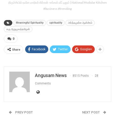
திருச்சியில் நவீன மாடூலர் கிச்சன் -உங்கள் வீட்டிலும் | National Modular Kitchen
#business #trending
Meaningful Spirituality
spirituality
அா்த்தமுள்ள ஆன்மீகம்
கரு.ஆறுமுகத்தமிழன்
0
Share
Facebook
Twitter
Google+
Angusam News
8515 Posts
28
Comments
PREV POST
NEXT POST