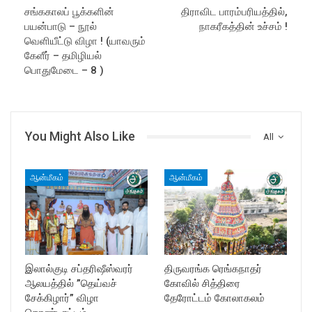
சங்ககாலப் பூக்களின்
திராவிட பாரம்பரியத்தில்,
பயன்பாடு – நூல்
நாகரீகத்தின் உச்சம் !
வெளியீட்டு விழா ! (யாவரும்
கேளீர் – தமிழியல்
பொதுமேடை – 8 )
You Might Also Like
All
ஆன்மீகம்
ஆன்மீகம்
இலால்குடி சப்தரிஷீஸ்வரர்
திருவரங்க ரெங்கநாதர்
ஆலயத்தில் ”தெய்வச்
கோவில் சித்திரை
சேக்கிழார்” விழா
தேரோட்டம் கோலாகலம்