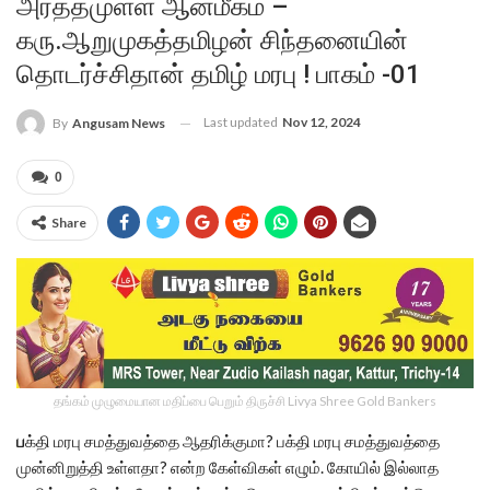
அர்த்தமுள்ள ஆன்மீகம் –
கரு.ஆறுமுகத்தமிழன் சிந்தனையின்
தொடர்ச்சிதான் தமிழ் மரபு ! பாகம் -01
Last updated
Nov 12, 2024
By
Angusam News
0
Share
தங்கம் முழுமையான மதிப்பை பெறும் திருச்சி Livya Shree Gold Bankers
ப
க்தி மரபு சமத்துவத்தை ஆதரிக்குமா? பக்தி மரபு சமத்துவத்தை
முன்னிறுத்தி உள்ளதா? என்ற கேள்விகள் எழும். கோயில் இல்லாத