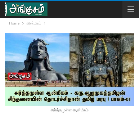
Home
ஆன்மீகம்
அா்த்தமுள்ள ஆன்மீகம்