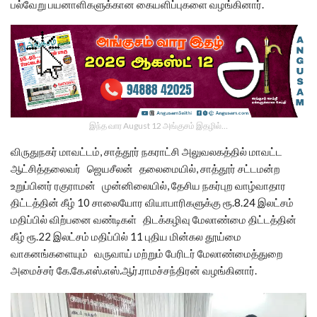
பல்வேறு பயனாளிகளுக்கான கையளிப்புகளை வழங்கினார்.
இந்த வார August 12 அங்குசம் இதழில்…
விருதுநகர் மாவட்டம், சாத்தூர் நகராட்சி அலுவலகத்தில் மாவட்ட
ஆட்சித்தலைவர் ஜெயசீலன் தலைமையில், சாத்தூர் சட்டமன்ற
உறுப்பினர் ரகுராமன் முன்னிலையில், தேசிய நகர்புற வாழ்வாதார
திட்டத்தின் கீழ் 10 சாலையோர வியாபாரிகளுக்கு ரூ.8.24 இலட்சம்
மதிப்பில் விற்பனை வண்டிகள் திடக்கழிவு மேலாண்மை திட்டத்தின்
கீழ் ரூ.22 இலட்சம் மதிப்பில் 11 புதிய மின்கல தூய்மை
வாகனங்களையும் வருவாய் மற்றும் பேரிடர் மேலாண்மைத்துறை
அமைச்சர் கே.கே.எஸ்.எஸ்.ஆர்.ராமச்சந்திரன் வழங்கினார்.