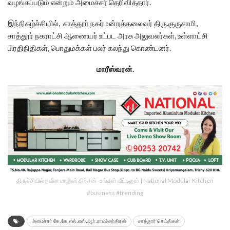
வழங்கப்படும் என்றும் அமைச்சர் தெரிவித்தார்.
இந்நிகழ்ச்சியில், சாத்தூர் நகர்மன்றத்தலைவர் திரு.குருசாமி,
சாத்தூர் நகராட்சி ஆணையர் உட்பட அரசு அலுவலர்கள், உள்ளாட்சி
பிரதிநிதிகள், பொதுமக்கள் பலர் கலந்து கொண்டனர்.
மாரீஸ்வரன்.
திருச்சியில் நவீன மாடூலர் கிச்சன் -உங்கள் வீட்டிலும் | National Modular Kitchen
#business #trending
அமைச்சர் கே.கே.எஸ்.எஸ்.ஆர்.ராமச்சந்திரன்
சாத்தூர் செய்திகள்