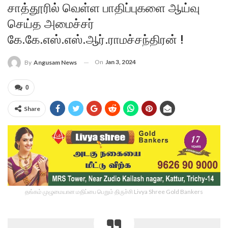
சாத்தூரில் வெள்ள பாதிப்புகளை ஆய்வு
செய்த அமைச்சர்
கே.கே.எஸ்.எஸ்.ஆர்.ராமச்சந்திரன் !
On
Jan 3, 2024
By
Angusam News
0
Share
தங்கம் முழுமையான மதிப்பை பெறும் திருச்சி Livya Shree Gold Bankers