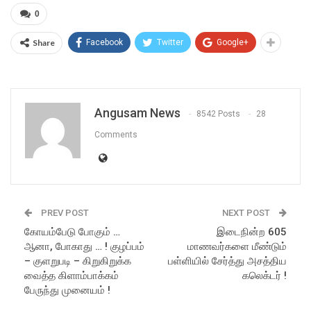
0
Share
Facebook
Twitter
Google+
Angusam News
8542 Posts
28
Comments
PREV POST
NEXT POST
கோயம்பேடு போகும் …
இடைநின்ற 605
ஆனா, போகாது … ! குழப்பம்
மாணவர்களை மீண்டும்
– குளறுபடி – கிறுகிறுக்க
பள்ளியில் சேர்த்து அசத்திய
வைத்த கிளாம்பாக்கம்
கலெக்டர் !
பேருந்து முனையம் !