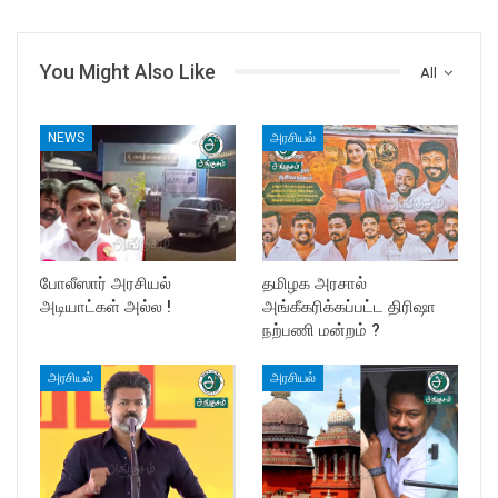
You Might Also Like
All
NEWS
அரசியல்
போலீஸார் அரசியல்
தமிழக அரசால்
அடியாட்கள் அல்ல !
அங்கீகரிக்கப்பட்ட திரிஷா
நற்பணி மன்றம் ?
அரசியல்
அரசியல்