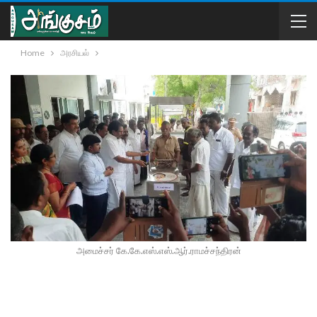
Home
அரசியல்
அமைச்சர் கே.கே.எஸ்.எஸ்.ஆர்.ராமச்சந்திரன்