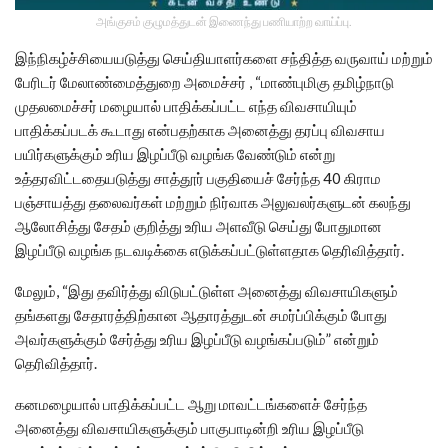
அங்குசம் குழுமத்துடன் இணைந்து பணியாற்ற வாய்ப்பு.
இந்நிகழ்ச்சியையடுத்து செய்தியாளர்களை சந்தித்த வருவாய் மற்றும்
பேரிடர் மேலாண்மைத்துறை அமைச்சர் , “மாண்புமிகு தமிழ்நாடு
முதலமைச்சர் மழையால் பாதிக்கப்பட்ட எந்த விவசாயியும்
பாதிக்கப்படக் கூடாது என்பதற்காக அனைத்து தரப்பு விவசாய
பயிர்களுக்கும் உரிய இழப்பீடு வழங்க வேண்டும் என்று
உத்தரவிட்டதையடுத்து சாத்தூர் பகுதியைச் சேர்ந்த 40 கிராம
பஞ்சாயத்து தலைவர்கள் மற்றும் நிர்வாக அலுவலர்களுடன் கலந்து
ஆலோசித்து சேதம் குறித்து உரிய அளவீடு செய்து போதுமான
இழப்பீடு வழங்க நடவடிக்கை எடுக்கப்பட்டுள்ளதாக தெரிவித்தார்.
மேலும், “இது தவிர்த்து விடுபட்டுள்ள அனைத்து விவசாயிகளும்
தங்களது சேதாரத்திற்கான ஆதாரத்துடன் சமர்ப்பிக்கும் போது
அவர்களுக்கும் சேர்த்து உரிய இழப்பீடு வழங்கப்படும்” என்றும்
தெரிவித்தார்.
கனமழையால் பாதிக்கப்பட்ட ஆறு மாவட்டங்களைச் சேர்ந்த
அனைத்து விவசாயிகளுக்கும் பாகுபாடின்றி உரிய இழப்பீடு