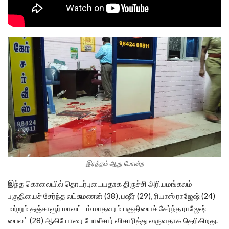
இரத்தம் ஆறு போன்ற
இந்த கொலையில் தொடர்புடையதாக திருச்சி அரியமங்கலம்
பகுதியைச் சேர்ந்த லட்சுமணன் (38), பஷீர் (29), ரியாஸ் ராஜேஷ் (24)
மற்றும் தஞ்சாவூர் மாவட்டம் மாதவரம் பகுதியைச் சேர்ந்த ராஜேஷ்
பைலட் (28) ஆகியோரை போலீசார் விசாரித்து வருவதாக தெரிகிறது.