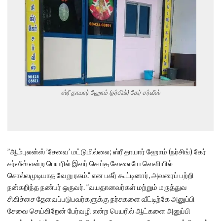
ஸ்ரீ தாயார் ஹோம் (நர்சிங்) கேர் சர்வீஸ்
”ஆம்புலன்ஸ் ’சேவை’ மட்டுமில்லை; ஸ்ரீ தாயார் ஹோம் (நர்சிங்) கேர்
சர்வீஸ் என்ற பெயரில் இவர் செய்த வேலையே வெளியில்
சொல்லமுடியாத வேறு ரகம்.” என பகீர் கூட்டினார், அவரைப் பற்றி
நன்கறிந்த நண்பர் ஒருவர். ”வயதானவர்கள் மற்றும் மருத்துவ
சிகிச்சை தேவைப்படுபவர்களுக்கு நர்சுகளை வீட்டிற்கே அனுப்பி
சேவை செய்கிறேன் பேர்வழி என்ற பெயரில் ஆட்களை அனுப்பி