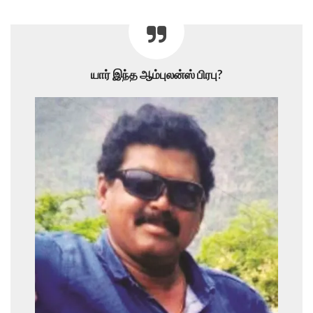
யார் இந்த ஆம்புலன்ஸ் பிரபு?