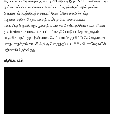
ஆம்புலன்ஸ் பிரபாகரன், டிசம்பர்-11 அன்று இரவு 9.30 மணிக்கு மர்ம
நபர்களால் வெட்டி கொலை செய்யப்பட்டிருக்கிறார். ஆம்புலன்ஸ்
பிரபாகரன் நடத்திவந்த தாயார் ஹோம்கேர் சர்வீஸ் என்ற
நிறுவனத்தின் அலுவலகத்தில் இந்த கொலை சம்பவம்
நடைபெற்றிருக்கிறது. முகத்தில் மாஸ்க் அணிந்த கொலையாளிகள்
மூவர் சர்வ சாதாரணமாக பட்டாக்கத்தியோடு நடந்து வருவதும்
எந்தவித பதட்டமும் இல்லாமல் வெட்டி சாய்த்துவிட்டு செல்வதுமான
பதைபதைக்கும் காட்சி அங்கு பொருத்தப்பட்ட சிசிடிவி காமெராவில்
பதிவாகியிருக்கிறது.
வீடியோ லிங்: