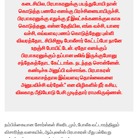
கடைசியில, பிரபாகரனுக்கு பயந்துபோயி நான்
கொடுத்த பணமே எனக்கு பிரச்சினையாயிருச்சி.
பிரபாகரனுக்கு எதுக்கு நீ இலட்சக்கணக்குல காசு
கொடுத்தனு, என்ன தேதியில, எங்க வச்சி, யாரை
வச்சி, எவ்வளவு பணம் கொடுத்தேனு புள்ளி
விவரத்தோட சிபிசிஐடி போலீசார் கேட்டப்போ நானே
உறஞ்சி போயிட்டேன். ஏதோ எனக்கும்
பிரபாகரனுக்கும் தப்பான டீலிங் இருக்குமோனு
சந்தேகத்தோட கேட்டாங்க. நடந்தத சொன்னேன்.
கண்டிச்சு அனுப்பி வச்சாங்க. பிரபாகரன்
சாவகாசத்தால இவ்வளவு தொல்லைகளை
அனுபவிச்சி வர்றேன்.” என விழிகளில் நீர் கசிய,
விலகாத பீதியோடு பேசி முடித்தார் ராமகிருஷ்ணன்.
நம்பிக்கையான சோர்ஸ்கள் சிலரிடமும், போலீசு வட்டாரத்திலும்
விசாரித்த வகையில், ஆம்புலன்ஸ் பிரபாகரன் மீது பல்வேறு