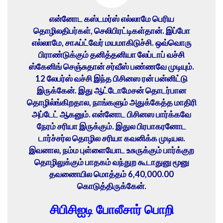
என்னோட கஸ்டமர்ஸ் எல்லாமே பெரிய
தொழிலதிபர்கள், செலிபிரட்டிகள்தான். இப்போ
எல்லாமே, சாஃப்ட்வேர் மயமாகிடுச்சி. ஒவ்வொரு
பிராண்டுக்கும் தனித்தனியா லேப்டாப் வச்சி
ஸ்கேனிங் செஞ்சுதான் சர்வீஸ் பண்ணவே முடியும்.
12 லேபர்ஸ் வச்சி இந்த பிசினஸ ரன் பன்னிட்டு
இருக்கேன். இது ஆட்டோமேசன் தொடர்பான
தொழில்ங்கிறதால, நாங்களும் அதுக்கேத்த மாதிரி
அப்டேட் ஆகனும். என்னோட பிசினஸ பார்க்கவே
நேரம் சரியா இருக்கும். இதுல பிரபாகரனோட
டார்ச்சர்ல தொழில சரியா கவனிக்க முடியல.
இவனால, நம்ம புள்ளையோட உசுருக்கும் பார்க்குற
தொழிலுக்கும் பாதகம் வந்துற கூடாதுனு மூனு
தவணையில மொத்தம் 6,40,000.00
கொடுத்திருக்கேன்.
சிபிசிஐடி போலீசார் பொறி