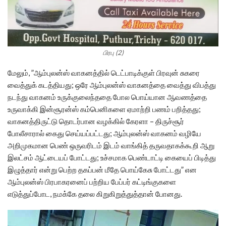
பிரபு (2)
மேலும், ”ஆம்புலன்ஸ் வாகனத்தில் டெட்பாடிக்குள் பிரவுன் சுகரை
வைத்துக் கடத்தியது; ஒரே ஆம்புலன்ஸ் வாகனத்தை வைத்து விபத்து
நடந்து வாகனம் உருக்குலைந்ததை போல பொய்யான ஆவணத்தை
உருவாக்கி இன்சூரன்ஸ் கம்பெனிகளை ஏமாற்றி பணம் பறித்தது;
வாகனத்திருட்டு தொடர்பான வழக்கில் கேரளா – திருச்சூர்
போலீசாரால் கைது செய்யப்பட்டது; ஆம்புலன்ஸ் வாகனம் வழியே
அறிமுகமான பெண் ஒருவரிடம் இடம் வாங்கித் தருவதாகக்கூறி ஆறு
இலட்சம் ஆட்டையப் போட்டது; உச்சமாக பெண்டாட்டி கையைப் பிடித்து
இழுத்தார் என்று பெற்ற தகப்பன் மீதே பொய்கேசு போட்டது” என
ஆம்புலன்ஸ் பிரபாகரனைப் பற்றிய பேப்பர் கட்டிங்குகளை
எடுத்துப்போட, நமக்கே தலை கிறுகிறுத்துத்தான் போனது.