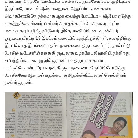
வைப்பார். அந்த நோயாளியின் மகனோ, மருமகனோ சபல புத்தியுடன்
இருப்பாரேயானால் அவ்வளவுதான். அனுப்பிய பெண்களை
அவர்களோடு நெருக்கமாக பழக வைத்து போட்டோ – வீடியோ எடுத்து
வைத்துக்கொள்வார். பின்னர் அதைக் காட்டியே அவரை மிரட்டி
பணத்தையும் பறித்துவிடுவார். இதே பாணியில், பைனான்சியர்
ஒருவரை மிரட்டி 13 இலட்சம் வரையில் கறந்திருக்கிறார். சபலத்திற்கு
இடமில்லாத இடங்களில் தங்க நகைகளை திருட வைப்பார். நவல்பட்டு
போலீஸ் ஸ்டேசனில் நகை திருடியதாக வழக்கே பதிவாகியிருக்கிறது.
சமீபத்தில்கூட, உறையூரில் ஒரு வீட்டில் திருடி வகையாய்
மாட்டிக்கொண்ட பிரபாகரன் திருடிய நகையை திருப்பிக்கொடுத்து
போலீசு கேசு ஆகாமல் கமுக்கமாக அமுக்கிவிட்டதாக” சொல்கிறார்
நண்பர் ஒருவர்.