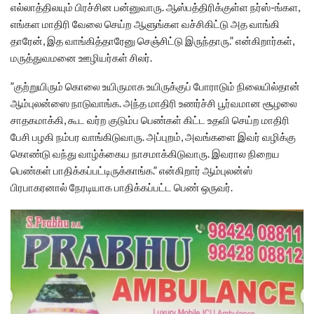
எல்லாத்திலயும் பிரச்சின பன்னுவாரு. ஆஸ்பத்திரிக்குள்ள நர்ஸ்-ங்கள,
எங்கள மாதிரி வேலை செய்ற ஆளுங்கள வச்சிகிட்டு அத வாங்கி
தாரேன், இத வாங்கித்தாரேனு செஞ்சிட்டு இருந்தாரு.” என்கிறார்கள்,
மருத்துவமனை ஊழியர்கள் சிலர்.
”குற்றுயிரும் கொலை உயிருமாக உயிருக்குப் போராடும் நிலையில்தான்
ஆம்புலன்ஸை நாடுவாங்க. அந்த மாதிரி உணர்ச்சி பூர்வமான சூழலை
சாதகமாக்கி, கூட வர்ற குடும்ப பெண்கள் கிட்ட உதவி செய்ற மாதிரி
பேசி பழகி நம்பர வாங்கிடுவாரு. அப்புறம், அவங்களை இவர் வழிக்கு
கொண்டு வந்து வாழ்க்கைய நாசமாக்கிடுவாரு. இவரால நிறைய
பெண்கள் பாதிக்கப்பட்டிருக்காங்க.” என்கிறார் ஆம்புலன்ஸ்
பிரபாகரனால் நேரடியாக பாதிக்கப்பட்ட பெண் ஒருவர்.