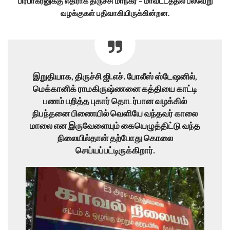
பிரபாகரனுக்கு எதிராக திருச்சி மாநகர் – மாவட்டத்தில் பல்வேறு
வழக்குகள் பதிவாகியிருக்கின்றன.
இறுதியாக, திருச்சி ஜி.எச். போலீஸ் ஸ்டேஷனில்,
மெக்கானிக் ராமகிருஷ்ணனை கத்தியை காட்டி
பணம் பறித்த புகார் தொடர்பான வழக்கில்
நிபந்தனை பிணையில் வெளியே வந்தவர் காலை
மாலை என இருவேளையும் கையெழுத்திட்டு வந்த
நிலையில்தான் தற்போது கொலை
செய்யப்பட்டிருக்கிறார்.