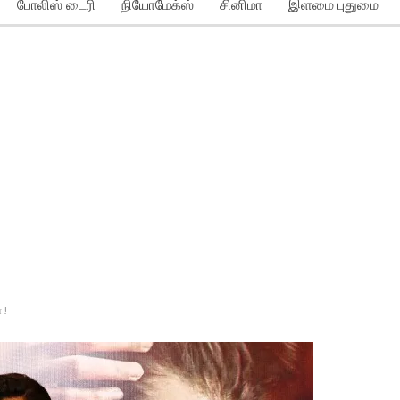
போலிஸ் டைரி
நியோமேக்ஸ்
சினிமா
இளமை புதுமை
 !