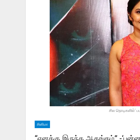
சில நொடிகளில்’ ப
சினிமா
“எனக்கு இருந்த ஆதங்கம்” -‘புன்னக