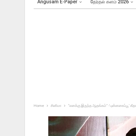
Angusam E-Paper
தேர்தல் களம் 2026
Home
சினிமா
“எனக்கு இருந்த ஆதங்கம்” -‘புன்னகைப்பூ’ கீதா