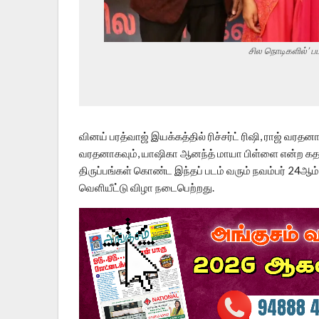
சில நொடிகளில்’ ப
வினய் பரத்வாஜ் இயக்கத்தில் ரிச்சர்ட் ரிஷி, ராஜ் வர
வரதனாகவும், யாஷிகா ஆனந்த் மாயா பிள்ளை என்ற கதாபாத்
திருப்பங்கள் கொண்ட இந்தப் படம் வரும் நவம்பர் 24
வெளியீட்டு விழா நடைபெற்றது.