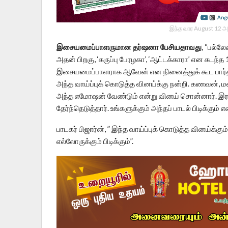
இந்த வார August 12 அ
இசையமைப்பாளருமான தர்ஷனா பேசியதாவது
, “பல்ல
அதன் பிறகு, ‘கருப்பு பேரழகா’, ‘ஆட்டக்காரா’ என கடந
இசையமைப்பாளராக ஆவேன் என நினைத்துக் கூட பார்த்த
அந்த வாய்ப்புக் கொடுத்த வினய்க்கு நன்றி. கணவன், 
அந்த எமோஷன் வேண்டும் என்று வினய் சொன்னார். இர
தேர்ந்தெடுத்தார். உங்களுக்கும் அந்தப் பாடல் பிடிக்கும் எ
பாடகர் பிஜார்ன், ” இந்த வாய்ப்புக் கொடுத்த வினய்க்கும
எல்லோருக்கும் பிடிக்கும்”.