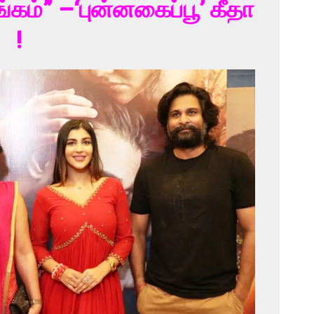
கம்” –‘புன்னகைப்பூ’ கீதா
!