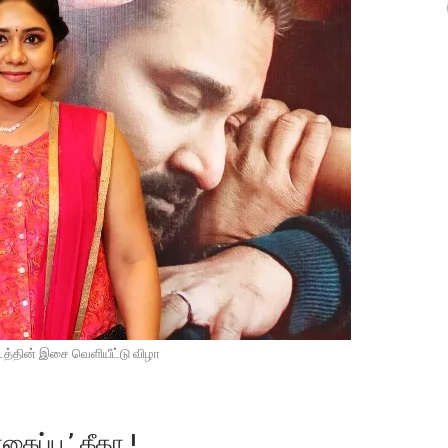
டத்தின் இசை வெளியீட்டு விழா
ைப்பூ’ கீதா !