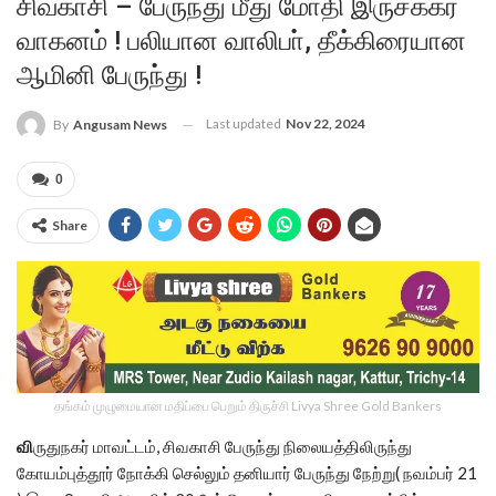
சிவகாசி – பேருந்து மீது மோதி இருசக்கர
வாகனம் ! பலியான வாலிபா், தீக்கிரையான
ஆமினி பேருந்து !
Last updated
Nov 22, 2024
By
Angusam News
0
Share
தங்கம் முழுமையான மதிப்பை பெறும் திருச்சி Livya Shree Gold Bankers
வி
ருதுநகர் மாவட்டம், சிவகாசி பேருந்து நிலையத்திலிருந்து
கோயம்புத்தூர் நோக்கி செல்லும் தனியார் பேருந்து நேற்று( நவம்பர் 21