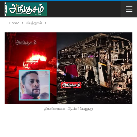
Home
விபத்துகள்
தீக்கிரையான ஆமினி பேருந்து