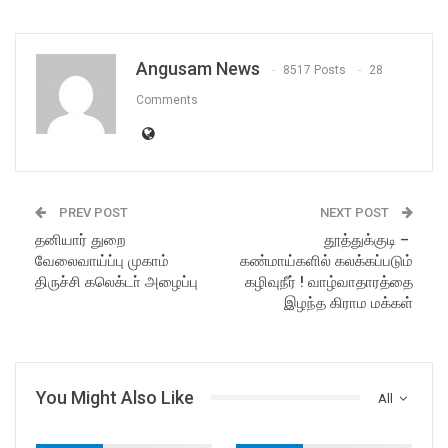
Angusam News
8517 Posts
28
Comments
PREV POST
NEXT POST
தனியார் துறை
தூத்துக்குடி –
வேலைவாய்ப்பு முகாம்
கண்மாய்களில் கலக்கப்படும்
திருச்சி கலெக்டா் அழைப்பு
கழிவுநீர் ! வாழ்வாதாரத்தை
இழந்த கிராம மக்கள்
You Might Also Like
All