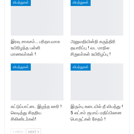
விபத்துகள்
விபத்துகள்
இரவு சாகசம்… பரிதாபமாக
அனுமதியின்றி கருந்திரி
உயிரிழந்த பள்ளி
தயாரிப்பு ! வட மாநில
மாணவா்கள் !
சிறுவா்கள் உயிரிழப்பு !
விபத்துகள்
விபத்துகள்
கட்டுப்பாட்டை இழந்த லாரி !
இரும்பு கடையில் தீ விபத்து !
வெடித்து சிதறிய
5 லட்சம் ரூபாய் மதிப்பிலான
சிலிண்டர்கள்!
பொருட்கள் சேதம் !
PREV
NEXT