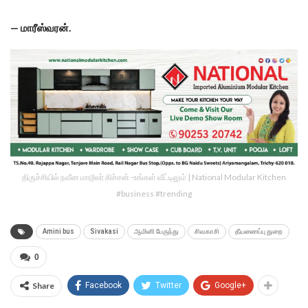
— மாரீஸ்வரன்.
திருச்சியில் நவீன மாடூலர் கிச்சன் -உங்கள் வீட்டிலும் | National Modular Kitchen
#business #trending
Amini bus
Sivakasi
ஆமினி பேருந்து
சிவகாசி
தீயணைப்பு துறை
0
Share
Facebook
Twitter
Google+