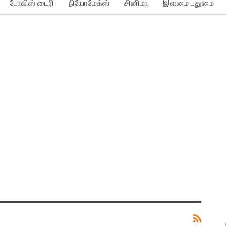
போலிஸ் டைரி
நியோமேக்ஸ்
சினிமா
இளமை புதுமை