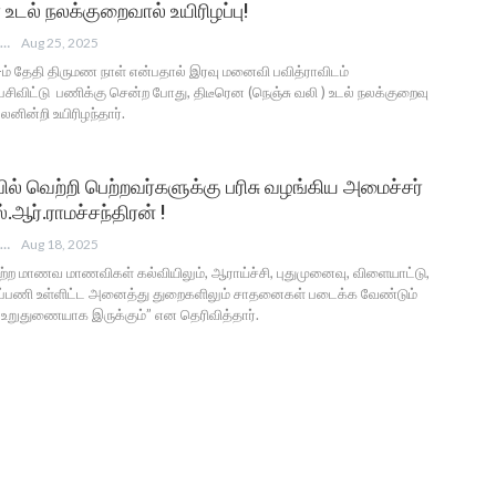
உடல் நலக்குறைவால் உயிரிழப்பு!
ANGUSAM NEWS
Aug 25, 2025
ம் தேதி திருமண நாள் என்பதால் இரவு மனைவி பவித்ராவிடம்
ிவிட்டு பணிக்கு சென்ற போது, திடீரென (நெஞ்சு வலி ) உடல் நலக்குறைவு
பலனின்றி உயிரிழந்தார்.
ில் வெற்றி பெற்றவர்களுக்கு பரிசு வழங்கிய அமைச்சர்
.ஆர்.ராமச்சந்திரன் !
ANGUSAM NEWS
Aug 18, 2025
ெற்ற மாணவ மாணவிகள் கல்வியிலும், ஆராய்ச்சி, புதுமுனைவு, விளையாட்டு,
கப்பணி உள்ளிட்ட அனைத்து துறைகளிலும் சாதனைகள் படைக்க வேண்டும்
 உறுதுணையாக இருக்கும்” என தெரிவித்தார்.