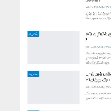
ஒரே நேரத்தில் மூன
பொதுமக்களை ஆச்ச
நடு வழியில் க
சமூகம்
!
அரசு பேருந்தில் க
முறையில் கேலி செய
ஏற்படுத்தியுள்ளது.
டாஸ்மாக் பார
சமூகம்
விதித்து தீர்ப்ப
அரசு மதுபானக் க
தலையில் அரிவாளால