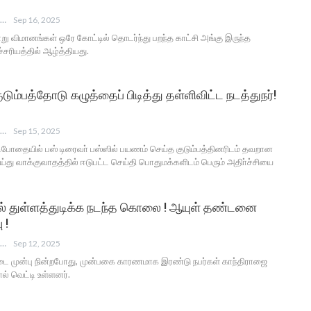
ANGUSAM NEWS
Sep 16, 2025
்று விமானங்கள் ஒரே கோட்டில் தொடர்ந்து பறந்த காட்சி அங்கு இருந்த
ரியத்தில் ஆழ்த்தியது.
ுடும்பத்தோடு கழுத்தைப் பிடித்து தள்ளிவிட்ட நடத்துநர்!
ANGUSAM NEWS
Sep 15, 2025
ுடிபோதையில் பஸ் டிரைவா் பஸ்ஸில் பயணம் செய்த குடும்பத்தினரிடம் தவறான
்து வாக்குவாதத்தில் ஈடுபட்ட செய்தி பொதுமக்களிடம் பெரும் அதிா்ச்சியை
ில் துள்ளத்துடிக்க நடந்த கொலை ! ஆயுள் தண்டனை
ு !
ANGUSAM NEWS
Sep 12, 2025
டை முன்பு நின்றபோது, முன்பகை காரணமாக இரண்டு நபர்கள் காந்திராஜை
் வெட்டி உள்ளனர்.