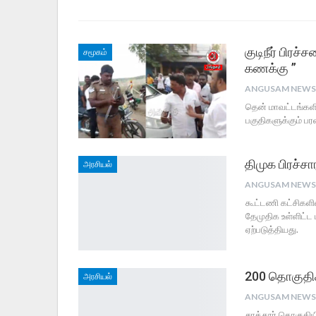
குடிநீர் பிர
சமூகம்
கணக்கு ”
தென் மாவட்டங்களில்
பகுதிகளுக்கும் ப
திமுக பிரச்ச
அரசியல்
கூட்டணி கட்சிகளி
தேமுதிக உள்ளிட்ட
ஏற்படுத்தியது.
200 தொகுதிக
அரசியல்
சாத்தூர் தொகுதிய