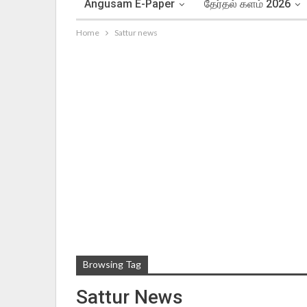
Angusam E-Paper
தேர்தல் களம் 2026
Home
Sattur news
Browsing Tag
Sattur News