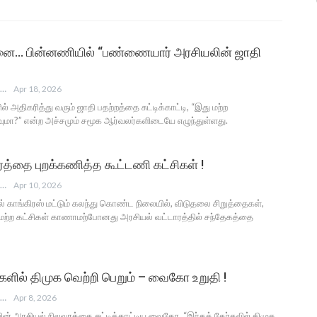
ச்சனை… பின்னணியில் “பண்ணையார் அரசியலின் ஜாதி
ANGUSAM NEWS
Apr 18, 2026
 அதிகரித்து வரும் ஜாதி பதற்றத்தை சுட்டிக்காட்டி, “இது மற்ற
ரவுமா?” என்ற அச்சமும் சமூக ஆர்வலர்களிடையே எழுந்துள்ளது.
ாரத்தை புறக்கணித்த கூட்டணி கட்சிகள் !
ANGUSAM NEWS
Apr 10, 2026
ல் காங்கிரஸ் மட்டும் கலந்து கொண்ட நிலையில், விடுதலை சிறுத்தைகள்,
 மற்ற கட்சிகள் காணாமற்போனது அரசியல் வட்டாரத்தில் சந்தேகத்தை
ளில் திமுக வெற்றி பெறும் – வைகோ உறுதி !
ANGUSAM NEWS
Apr 8, 2026
ின் அரசியல் நிலவரத்தை சுட்டிக்காட்டிய வைகோ, “இந்தத் தேர்தலில் திமுக