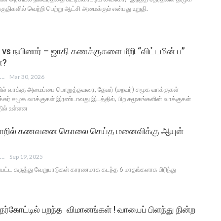
திகளில் வெற்றி பெற்று ஆட்சி அமைக்கும் என்பது உறுதி.
 vs நயினார் – ஜாதி கணக்குகளை மீறி “விட்டமின் ப”
ா?
ANGUSAM NEWS
Mar 30, 2026
ில் வாக்கு அமைப்பை பொறுத்தவரை, தேவர் (மறவர்) சமூக வாக்குகள்
க்கர் சமூக வாக்குகள் இரண்டாவது இடத்தில், பிற சமூகங்களின் வாக்குகள்
தில் உள்ளன
தகராறில் கணவனை கொலை செய்த மனைவிக்கு ஆயுள்
ANGUSAM NEWS
Sep 19, 2025
ற்பட்ட கருத்து வேறுபாடுகள் காரணமாக கடந்த 6 மாதங்களாக பிரிந்து
ேர்கோட்டில் பறந்த விமானங்கள் ! வாயைப் பிளந்து நின்ற