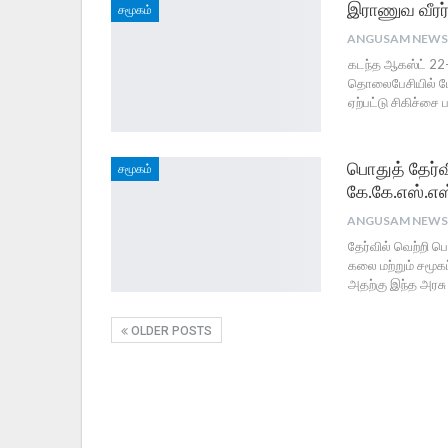
இராணுவ வீரர் 
சமூகம்
கடந்த ஆகஸ்ட் 22-
தொலைபேசியில் பேச
ஏற்பட்டு சிகிச்சை 
பொதுத் தேர்வ
சமூகம்
கே.கே.எஸ்.எஸ்
தேர்வில் வெற்றி ப
கலை மற்றும் சமூ
அதற்கு இந்த அரசு
OLDER POSTS