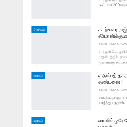
கூட்டணி 200 தொகு
கடற்கரை ராஜ்
அரசியல்
தீர்மானிக்கும
சாத்தூர் தொகுதிய
முதலிடத்தில், நாய
மூன்றாவது கட்டத்
குடும்பத் 
சமூகம்
தண்டனை !
தம்பதியருக்குள் ஏ
வாழ்ந்து வந்தனர்.
வானில் ஒரே ந
சமூகம்
மக்கள் !