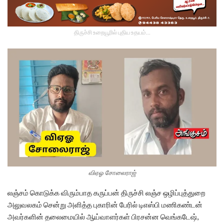
திருச்சி உறையூரில் புதிய உதயம்...
விஏஓ சோலைராஜ்
லஞ்சம் கொடுக்க விரும்பாத கருப்பன் திருச்சி லஞ்ச ஒழிப்புத்துறை
அலுவலகம் சென்று அளித்த புகாரின் பேரில் டிஎஸ்பி மணிகண்டன்
அவர்களின் தலைமையில் ஆய்வாளர்கள் பிரசன்ன வெங்கடேஷ்,