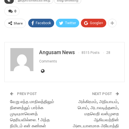
இலஞ்சம் வாங்கியவர் கைது
விஏஓ சோலைராஜ்
0
Share
Facebook
Twitter
Google+
Angusam News
8515 Posts
28
Comments
PREV POST
NEXT POST
வேறு எந்த மாநிலத்திலும்
அக்கிரமம், அநியாயம்,
நினைத்துப் பார்க்க
பொய், அடாவடித்தனம்,
முடியுமாவெனத்
மதவெறி வன்முறை
தெரியவில்லை. ! அந்த
ஆகியவற்றின்
நிமிடம் என் கண்கள்
அடையாளமாக அயோத்தி