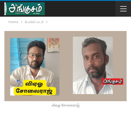
Home
போலிஸ் டைரி
விஏஓ சோலைராஜ்