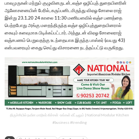
பாலமுருகன் மற்றும் குழுவினருடன், லஞ்ச ஒழிப்புத் துறையினரின்
ஆலோசனையின் பேரில், கருப்பனிடமிருந்து விஏஓ சோலை ராஜ்
இன்று 23.1.20 24 காலை 11:30 மணியளவில் லஞ்ச பணத்தை
பெற்றபோது அங்கு மறைந்திருந்த லஞ்ச ஒழிப்புத்துறையினரால்
கையும் களவுமாக பிடிக்கப்பட்டார். அத்துடன் விஏஓ சோலைராஜ்
லஞ்சபணம் பெறுவதற்கு உடந்தையாக இருந்த பாஸ்கர் (வயது 43)
என்பவரையும் கைது செய்து விசாரணை நடத்தப்பட்டு வருகிறது.
திருச்சியில் நவீன மாடூலர் கிச்சன் -உங்கள் வீட்டிலும் | National Modular Kitchen
#business #trending