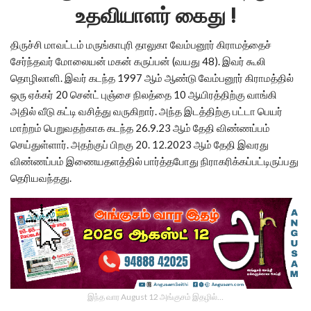
உதவியாளர் கைது !
திருச்சி மாவட்டம் மருங்காபுரி தாலுகா வேம்பனூர் கிராமத்தைச்
சேர்ந்தவர் மோலையன் மகன் கருப்பன் (வயது 48). இவர் கூலி
தொழிலாளி. இவர் கடந்த 1997 ஆம் ஆண்டு வேம்பனூர் கிராமத்தில்
ஒரு ஏக்கர் 20 சென்ட் புஞ்சை நிலத்தை 10 ஆயிரத்திற்கு வாங்கி
அதில் வீடு கட்டி வசித்து வருகிறார். அந்த இடத்திற்கு பட்டா பெயர்
மாற்றம் பெறுவதற்காக கடந்த 26.9.23 ஆம் தேதி விண்ணப்பம்
செய்துள்ளார். அதற்குப் பிறகு 20. 12.2023 ஆம் தேதி இவரது
விண்ணப்பம் இணையதளத்தில் பார்த்தபோது நிராகரிக்கப்பட்டிருப்பது
தெரியவந்தது.
இந்த வார August 12 அங்குசம் இதழில்…