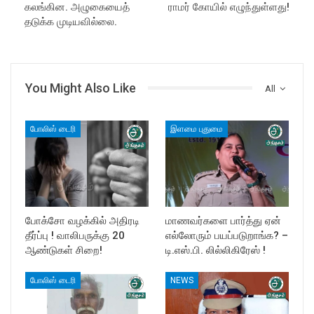
கலங்கின. அழுகையைத்
ராமர் கோயில் எழுந்துள்ளது!
தடுக்க முடியவில்லை.
You Might Also Like
All
போலிஸ் டைரி
இளமை புதுமை
போக்சோ வழக்கில் அதிரடி
மாணவர்களை பார்த்து ஏன்
தீர்ப்பு ! வாலிபருக்கு 20
எல்லோரும் பயப்படுறாங்க? –
ஆண்டுகள் சிறை!
டி.எஸ்.பி. லில்லிகிரேஸ் !
போலிஸ் டைரி
NEWS