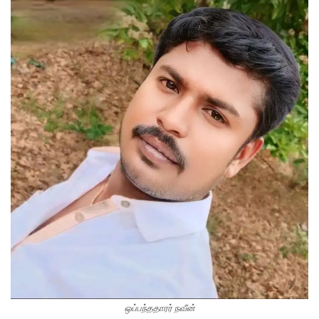
ஒப்பந்ததாரர் நவீன்