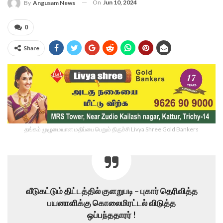
On
Jun 10, 2024
By
Angusam News
0
Share
தங்கம் முழுமையான மதிப்பை பெறும் திருச்சி Livya Shree Gold Bankers
வீடுகட்டும் திட்டத்தில் குளறுபடி – புகார் தெரிவித்த
பயனாளிக்கு கொலைமிரட்டல் விடுத்த
ஒப்பந்ததாரர் !