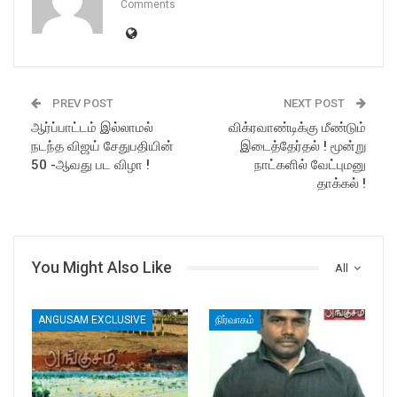
Comments
PREV POST
NEXT POST
ஆர்ப்பாட்டம் இல்லாமல்
விக்ரவாண்டிக்கு மீண்டும்
நடந்த விஜய் சேதுபதியின்
இடைத்தேர்தல் ! மூன்று
50 -ஆவது பட விழா !
நாட்களில் வேட்புமனு
தாக்கல் !
You Might Also Like
All
ANGUSAM EXCLUSIVE
நிர்வாகம்