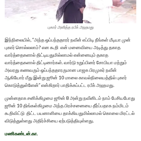
புகார் அளித்த ரபீக் அஹமது
இந்நிலையில், “அந்த ஒப்பந்ததாரர் நவீன் எப்பிடி நீங்கள் மீடியா முன்
புகார் சொல்லலாம்? என கூறி என் மனைவியை அடித்து தகாத
வார்த்தைகளால் திட்டியதுமில்லாமல் என்னையும் தகாத
வார்த்தைகளால் திட்டினார்கள். வார்டு உறுப்பினர் சோபியா மற்றும்
அவரது கணவரும் ஒப்பந்ததாரருமான பாஜக பிரமுகர் நவீன்
ஆகியோர் மீது இன்று ஜூன் 10 மாலை காவல்நிலையத்தில் புகார்
கொடுத்துள்ளேன்” என்கிறார் பாதிக்கப்பட்ட ரபீக் அஹமது.
முன்னதாக சனிக்கிழமை ஜூன் 8 அன்று நவீனிடம் நாம் பேசியபோது
ஜூன் 10 திங்கள்கிழமை அந்த பிரச்சனையை தீர்ப்பதாக நம்மிடம்
கூறிவிட்டு திட்ட பயனாளியை தாக்கியதுமில்லாமல் கொலை மிரட்டல்
விடுத்துள்ளது அதிர்ச்சியை ஏற்படுத்தியுள்ளது.
மணிகண்டன்.கா.