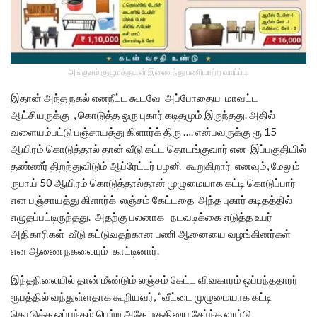
அங்குசம் குழுமத்துடன் இணைந்து பணியாற்ற வாய்ப்பு.
இதான் அந்த நகல் எனநீட்ட கூடவே அப்போதைய மாவட்ட
ஆட்சியருக்கு , கொடுத்த ஒரு புகார் கடிதமும் இருந்தது. அதில்
வளையம்பட்டு பஞ்சாயத்து கிளார்க் திரு …. என்பவருக்கு ரூ 15
ஆயிரம் கொடுத்தால் தான் வீடு கட்ட தொடங்குவார் என இப்பகுதியில்
தண்ணீர் திறந்துவிடும் ஆப்ரேட்டர் பழனி கூறுகிறார் எனவும், மேலும்
ருபாய் 50 ஆயிரம் கொடுத்தால்தான் முழுமையாக கட்டி கொடுப்பார்
என பஞ்சாயத்து கிளார்க் லஞ்சம் கேட்டதை அந்த புகார் கடிதத்தில்
எழுதப்பட்டிருந்தது. அதற்கு பலனாக நடவடிக்கை எடுத்த உயர்
அதிகாரிகள் வீடு கட்டுவதற்கான பணி ஆனையை வழங்கினர்கள்
என ஆணை நகலையும் காட்டினார்.
இந்தநிலையில் தான் மீண்டும் லஞ்சம் கேட்ட விவகாரம் ஒப்பந்ததாரர்
ரூபத்தில் வந்துள்ளதாக கூறியவர், “வீட்டை முழுமையாக கட்டி
கொடுக்க ஒப்பந்தம் பெற்ற அதே பகுதியை சேர்ந்த வார்டு