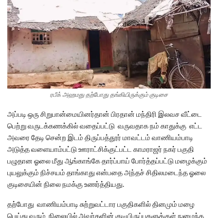
ரபீக் அஹமது தற்போது தங்கியிருக்கும் குடிசை
அப்படி ஒரு சிறுபான்மையினர்தான் பிரதான் மந்திரி இலவச வீட்டை
பெற்று வருடக்கணக்கில் வதைப்பட்டு வருவதாக நம் காதுக்கு எட்ட
அவரை தேடி சென்ற இடம் திருப்பத்தூர் மாவட்டம் வாணியம்பாடி
அடுத்த வளையாம்பட்டு ஊராட்சிக்குட்பட்ட காமராஜர் நகர் பகுதி
பழுதான ஓலை மீது ஆங்காங்கே தார்ப்பாய் போர்த்தப்பட்டு மழைக்கும்
புயலுக்கும் நிச்சயம் தாங்காது என்பதை அந்தச் சிதிலமடைந்த ஓலை
குடிசையின் நிலை நமக்கு உணர்த்தியது.
தற்போது வாணியம்பாடி சுற்றுவட்டார பகுதிகளில் தினமும் மழை
பெய்து வரும் நிலையில் அவர்களின் குடியிருப்புகளுக்குள் நுழைந்த