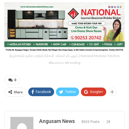
திருச்சியில் நவீன மாடூலர் கிச்சன் -உங்கள் வீட்டிலும் | National Modular Kitchen
#business #trending
0
Share
Facebook
Twitter
Google+
Angusam News
8503 Posts
28