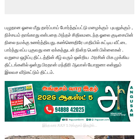
பழுதான ஓலை மீது தார்ப்பாய் போர்த்தப்பட்டு மழைக்கும் புயலுக்கும் ,
நிச்சயம் தாங்காது என்பதை அந்தச் சிதிலமடைந்த ஓலை குடிசையின்
நிலை நமக்கு உணர்த்தியது. கண்ணெதிரே பாதியில் கட்டிய வீட்டை
பார்த்து எப்ப புகுவது என ஏக்கத்துடன் நின்ற பெண் பிள்ளைகள் .
வறுமை ஒழிப்பு திட்டத்தின் கீழ் வரும் ஒன்றிய அரசின் மிக முக்கிய
திட்டங்களில் ஒன்று பிரதான் மந்திரி ஆவாஸ் யோஜனா என்னும்
இலவச வீடுகட்டும் திட்டம்.
இந்த வார JULY 1 அங்குசம் இதழில்…