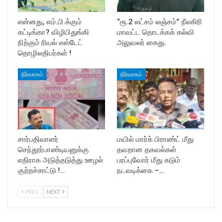
என்னது, எம்.பி.க்கும்
“ரூ.2 லட்சம் லஞ்சம்” நீலகிரி
கட்டிங்கா? விழிபிதுங்கி
மாவட்ட தொடக்கக் கல்வி
நிற்கும் ரியல் எஸ்டேட்
அலுவலர் கைது.
தொழிலதிபர்கள் !
நிர்வாகம்
நிர்வாகம்
சார்பதிவாளர்
மயில் மார்க் பிராண்ட் மீது
செந்தூர்பாண்டியனுக்கு
தவறான தகவல்கள்
எதிராக அடுத்தடுத்து ஊழல்
பரப்புவோர் மீது கடும்
குற்றச்சாட்டு !…
நடவடிக்கை –…
PREV
NEXT