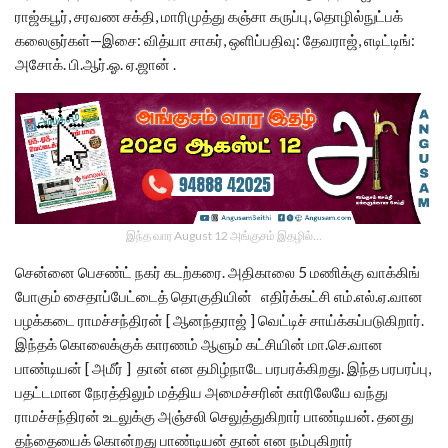
ராஜ்கபூர், சரவண சக்தி, மாரிமுத்து கஞ்சா கருப்பு, தொழில்நுட்பக்
கலைஞர்கள்—இசை: வித்யா சாகர், ஒளிப்பதிவு: தேவராஜ், எடிட்டிங்:
அசோக். பி.ஆர்.ஓ. ஏ.ஜான் .
இந்த வார August 12 அங்குசம் இதழில்…
சென்னை பெசண்ட் நகர் கடற்கரை. அதிகாலை 5 மணிக்கு வாக்கிங்
போகும் சைதாப்பேட்டைத் தொகுதியின் எதிர்க்கட்சி எம்.எல்.ஏ.வான
பழக்கடை ராமச்சந்திரன் [ ஆனந்தராஜ் ] வெட்டிச் சாய்க்கப்படுகிறார்.
இந்தக் கொலைக்குக் காரணம் ஆளும் கட்சியின் மா.செ.வான
பாண்டியன் [ அமீர் ] தான் என தமிழ்நாடே பரபரக்கிறது. இந்த பரபரப்பு,
பதட்டமான நேரத்திலும் மத்திய அமைச்சரின் காரிலேயே வந்து
ராமச்சந்திரன் உடலுக்கு அஞ்சலி செலுத்துகிறார் பாண்டியன். தனது
தந்தையைக் கொன்றது பாண்டியன் தான் என நம்புகிறார்