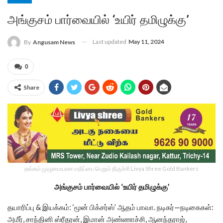
அங்குசம் பார்வையில் ‘உயிர் தமிழுக்கு’
Last updated
May 11, 2024
By
Angusam News
0
Share
தங்கம் முழுமையான மதிப்பை பெறும் திருச்சி Livya Shree Gold Bankers
அங்குசம்
பார்வையில் ‘
உயிர்
தமிழுக்கு’
தயாரிப்பு & இயக்கம்: ‘மூன் பிக்சர்ஸ்’ ஆதம் பாவா. நடிகர்—நடிகைகள்:
அமீர், சாந்தினி ஸ்ரீதரன், இமான் அண்ணாச்சி, ஆனந்தராஜ்,