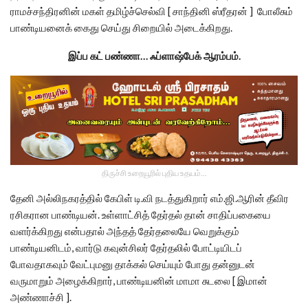
ராமச்சந்திரனின் மகள் தமிழ்ச்செல்வி [ சாந்தினி ஸ்ரீதரன் ] போலீசும்
பாண்டியனைக் கைது செய்து சிறையில் அடைக்கிறது.
இப்ப
கட்
பண்ணா…
ஃப்ளாஷ்பேக்
ஆரம்பம்.
திருச்சி உறையூரில் புதிய உதயம்...
தேனி அல்லிநகரத்தில் கேபிள் டி.வி நடத்துகிறார் எம்.ஜி.ஆரின் தீவிர
ரசிகரான பாண்டியன். உள்ளாட்சித் தேர்தல் தான் சாதிப்பகையை
வளர்க்கிறது என்பதால் அந்தத் தேர்தலையே வெறுக்கும்
பாண்டியனிடம், வார்டு கவுன்சிலர் தேர்தலில் போட்டியிடப்
போவதாகவும் வேட்புமனு தாக்கல் செய்யும் போது தன்னுடன்
வருமாறும் அழைக்கிறார், பாண்டியனின் மாமா சுடலை [ இமான்
அண்ணாச்சி ].