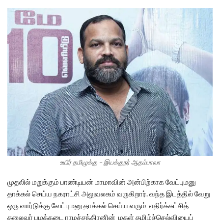
உயிர் தமிழுக்கு – இயக்குநர் ஆதம்பாவா
முதலில் மறுக்கும் பாண்டியன் மாமாவின் அன்பிற்காக வேட்புமனு
தாக்கல் செய்ய நகராட்சி அலுவலகம் வருகிறார். வந்த இடத்தில் வேறு
ஒரு வார்டுக்கு வேட்புமனு தாக்கல் செய்ய வரும் எதிர்க்கட்சித்
தலைவர் பழக்கடை ராமச்சந்திரனின் மகள் தமிழ்ச்செல்வியைப்