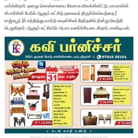
பார்க்கிறார். தனது கொள்கையை லேசாக விலக்கிவிட்டு, மாமாவின்
சிபாரிசின் பேரில் ஆளும் கட்சித் தலைவர் திருச்செல்வத்தை [
ராஜ்கபூர் ]ச் சந்தித்து வார்டு கவுன்சிலர் தேர்தலில் நின்று வெற்றி
பெறுகிறார். ஆளும் கட்சியில் அபார வளர்ச்சியடைகிறார் பாண்டியன்.
அங்குசம் குழுமத்துடன் இணைந்து பணியாற்ற வாய்ப்பு.