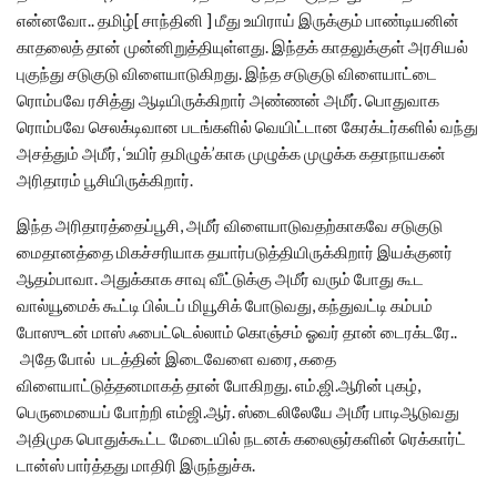
என்னவோ.. தமிழ்[ சாந்தினி ] மீது உயிராய் இருக்கும் பாண்டியனின்
காதலைத் தான் முன்னிறுத்தியுள்ளது. இந்தக் காதலுக்குள் அரசியல்
புகுந்து சடுகுடு விளையாடுகிறது. இந்த சடுகுடு விளையாட்டை
ரொம்பவே ரசித்து ஆடியிருக்கிறார் அண்ணன் அமீர். பொதுவாக
ரொம்பவே செலக்டிவான படங்களில் வெயிட்டான கேரக்டர்களில் வந்து
அசத்தும் அமீர், ‘உயிர் தமிழுக்’காக முழுக்க முழுக்க கதாநாயகன்
அரிதாரம் பூசியிருக்கிறார்.
இந்த அரிதாரத்தைப்பூசி, அமீர் விளையாடுவதற்காகவே சடுகுடு
மைதானத்தை மிகச்சரியாக தயார்படுத்தியிருக்கிறார் இயக்குனர்
ஆதம்பாவா. அதுக்காக சாவு வீட்டுக்கு அமீர் வரும் போது கூட
வால்யூமைக் கூட்டி பில்டப் மியூசிக் போடுவது, கந்துவட்டி கம்பம்
போஸுடன் மாஸ் ஃபைட்டெல்லாம் கொஞ்சம் ஓவர் தான் டைரக்டரே..
அதே போல் படத்தின் இடைவேளை வரை, கதை
விளையாட்டுத்தனமாகத் தான் போகிறது. எம்.ஜி.ஆரின் புகழ்,
பெருமையைப் போற்றி எம்ஜி.ஆர். ஸ்டைலிலேயே அமீர் பாடிஆடுவது
அதிமுக பொதுக்கூட்ட மேடையில் நடனக் கலைஞர்களின் ரெக்கார்ட்
டான்ஸ் பார்த்தது மாதிரி இருந்துச்சு.