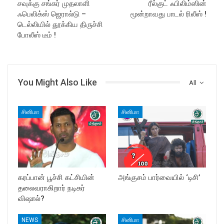
சவுக்கு சங்கர் முதலாளி
ரீல்குட் ஃபிலிம்ஸின்
ஃபெலிக்ஸ் ஜெரால்டு –
மூன்றாவது பாடல் ரிலீஸ் !
டெல்லியில் தூக்கிய திருச்சி
போலீஸ் டீம் !
You Might Also Like
All
சினிமா
சினிமா
கரப்பான் பூச்சி கட்சியின்
அங்குசம் பார்வையில் ‘டிசி’
தலைவராகிறார் நடிகர்
விஷால்?
NEWS
சினிமா