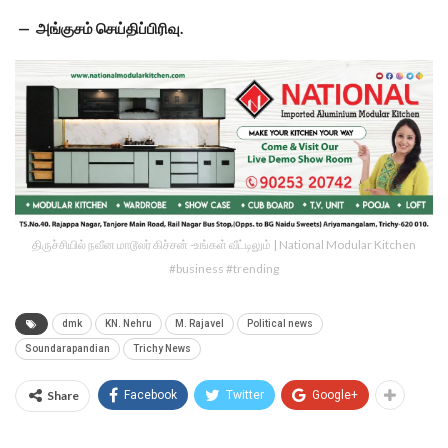
— அங்குசம் செய்திப்பிரிவு.
திருச்சியில் நவீன மாடூலர் கிச்சன் -உங்கள் வீட்டிலும் | National Modular Kitchen
#business #trending
dmk
KN. Nehru
M. Rajavel
Political news
Soundarapandian
Trichy News
Share
Facebook
Twitter
Google+