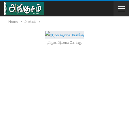
Home
அரசியல்
திமுக ஆணவ போக்கு