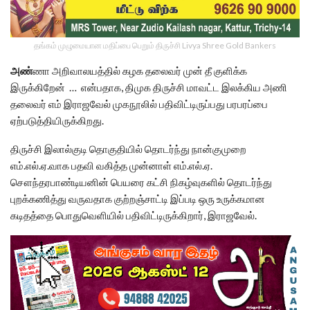
தங்கம் முழுமையான மதிப்பை பெறும் திருச்சி Livya Shree Gold Bankers
அண்
ணா அறிவாலயத்தில் கழக தலைவர் முன் தீ குளிக்க
இருக்கிறேன் … என்பதாக, திமுக திருச்சி மாவட்ட இலக்கிய அணி
தலைவர் எம் இராஜவேல் முகநூலில் பதிவிட்டிருப்பது பரபரப்பை
ஏற்படுத்தியிருக்கிறது.
திருச்சி இலால்குடி தொகுதியில் தொடர்ந்து நான்குமுறை
எம்.எல்.ஏ.வாக பதவி வகித்த முன்னாள் எம்.எல்.ஏ.
சௌந்தரபாண்டியனின் பெயரை கட்சி நிகழ்வுகளில் தொடர்ந்து
புறக்கணித்து வருவதாக குற்றஞ்சாட்டி இப்படி ஒரு உருக்கமான
கடிதத்தை பொதுவெளியில் பதிவிட்டிருக்கிறார், இராஜவேல்.