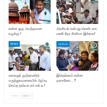
என்ன ஒரு அபத்தமான
அரசியல் என்பது ரெண்டரை
வழக்கு !
மணி நேர சினிமா இல்லை!
NEWS
அரசியல்
கலைஞர் நூற்றாண்டு
இதெல்லாம் என்ன
மருத்துவமனையில் ஆய்வு
டிசைனோ….?
செய்த தவெக எம்.எல்.ஏ.!
PREV
NEXT