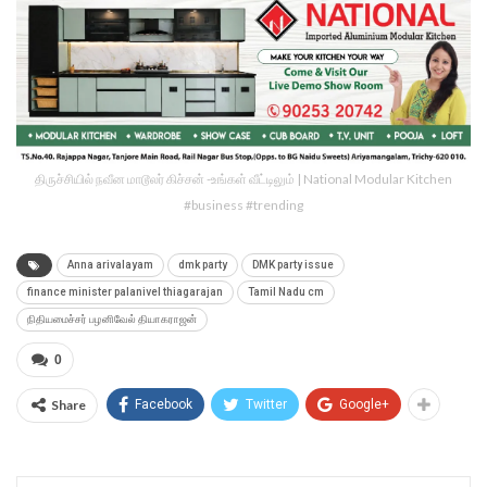
திருச்சியில் நவீன மாடூலர் கிச்சன் -உங்கள் வீட்டிலும் | National Modular Kitchen
#business #trending
Anna arivalayam
dmk party
DMK party issue
finance minister palanivel thiagarajan
Tamil Nadu cm
நிதியமைச்சர் பழனிவேல் தியாகராஜன்
0
Share
Facebook
Twitter
Google+