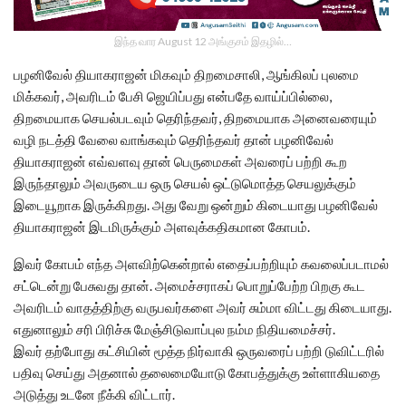
இந்த வார August 12 அங்குசம் இதழில்…
பழனிவேல் தியாகராஜன் மிகவும் திறமைசாலி, ஆங்கிலப் புலமை
மிக்கவர், அவரிடம் பேசி ஜெயிப்பது என்பதே வாய்ப்பில்லை,
திறமையாக செயல்படவும் தெரிந்தவர், திறமையாக அனைவரையும்
வழி நடத்தி வேலை வாங்கவும் தெரிந்தவர் தான் பழனிவேல்
தியாகராஜன் எவ்வளவு தான் பெருமைகள் அவரைப் பற்றி கூற
இருந்தாலும் அவருடைய ஒரு செயல் ஒட்டுமொத்த செயலுக்கும்
இடையூறாக இருக்கிறது. அது வேறு ஒன்றும் கிடையாது பழனிவேல்
தியாகராஜன் இடமிருக்கும் அளவுக்கதிகமான கோபம்.
இவர் கோபம் எந்த அளவிற்கென்றால் எதைப்பற்றியும் கவலைப்படாமல்
சட்டென்று பேசுவது தான். அமைச்சராகப் பொறுப்பேற்ற பிறகு கூட
அவரிடம் வாதத்திற்கு வருபவர்களை அவர் சும்மா விட்டது கிடையாது.
எதுனாலும் சரி பிரிச்சு மேஞ்சிடுவாப்புல நம்ம நிதியமைச்சர்.
இவர் தற்போது கட்சியின் மூத்த நிர்வாகி ஒருவரைப் பற்றி டுவிட்டரில்
பதிவு செய்து அதனால் தலைமையோடு கோபத்துக்கு உள்ளாகியதை
அடுத்து உடனே நீக்கி விட்டார்.