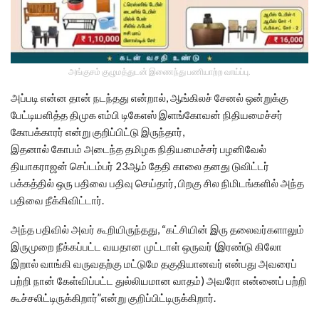
அங்குசம் குழுமத்துடன் இணைந்து பணியாற்ற வாய்ப்பு.
அப்படி என்ன தான் நடந்தது என்றால், ஆங்கிலச் சேனல் ஒன்றுக்கு
பேட்டியளித்த திமுக எம்பி டிகேஎஸ் இளங்கோவன் நிதியமைச்சர்
கோபக்காரர் என்று குறிப்பிட்டு இருந்தார்,
இதனால் கோபம் அடைந்த தமிழக நிதியமைச்சர் பழனிவேல்
தியாகராஜன் செப்டம்பர் 23ஆம் தேதி காலை தனது டுவிட்டர்
பக்கத்தில் ஒரு பதிவை பதிவு செய்தார், பிறகு சில நிமிடங்களில் அந்த
பதிவை நீக்கிவிட்டார்.
அந்த பதிவில் அவர் கூறியிருந்தது, “கட்சியின் இரு தலைவர்களாலும்
இருமுறை நீக்கப்பட்ட வயதான முட்டாள் ஒருவர் (இரண்டு கிலோ
இறால் வாங்கி வருவதற்கு மட்டுமே தகுதியானவர் என்பது அவரைப்
பற்றி நான் கேள்விப்பட்ட துல்லியமான வாதம்) அவரோ என்னைப் பற்றி
கூச்சலிட்டிருக்கிறார்”என்று குறிப்பிட்டிருக்கிறார்.