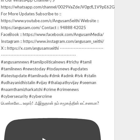
பெண்களே… உஷார்! ⚠️இதுதான் நம் சமூகத்தின் லட்சணமா?