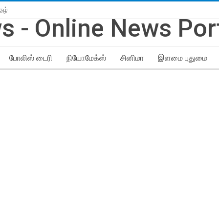
தழ்
போலிஸ் டைரி
நியோமேக்ஸ்
சினிமா
இளமை புதுமை