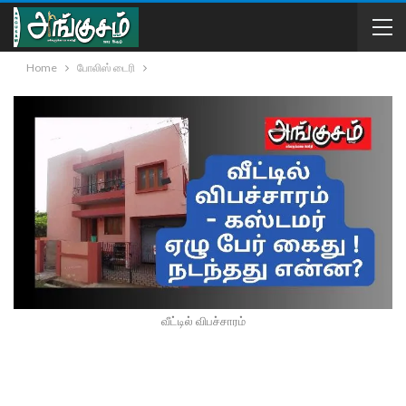
Home
போலிஸ் டைரி
வீட்டில் விபச்சாரம்