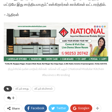
மட்டுமே இது சாத்தியமாகும்.” என்கிறார்கள் காக்கிகள் வட்டாரத்தில்.
– ஆதிரன்
திருச்சியில் நவீன மாடூலர் கிச்சன் -உங்கள் வீட்டிலும் | National Modular Kitchen
#business #trending
வீட்டில் கைது
வீட்டில் விபச்சாரம்
0
Share
Facebook
Twitter
Google+