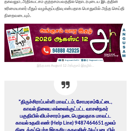
தகவலும், அதிகபட்சம் குற்றசம்பவத்தில் தொடர்புடைய இடத்தின்
உரிமையாளர் மீதும் வழக்குப்பதிவு என்பதாக பொதுவில் அந்த செய்தி
நிறைவடையும்.
இந்த வார August 12 அங்குசம் இதழில்…
”திருச்சிராப்பள்ளி மாவட்டம், சோமரசம்பேட்டை,
காவல் நிலைய எல்லைக்குட்பட்ட வாசன்நகர்
பகுதியில் விபச்சாரம் நடைபெறுவதாக மாவட்ட
காவல் உதவி எண் (Help Line) 9487464651 மூலம்
கிடைக்கப்பெற்ற இரகசிய தகவலின் அடிப்படையில்,