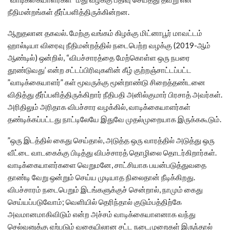
நீதிமன்றங்கள் தீர்ப்பளித்திருக்கின்றன.
ஆறுதலான தகவல். மேற்கு வங்கம் கிழக்கு மிட்னாபூர் மாவட்டம்
ஹால்டியா விரைவு நீதிமன்றத்தில் நடைபெற்ற வழக்கு (2019-ஆம்
ஆண்டில்) ஒன்றில், “விபச்சாரத்தை மேற்கொள்ள ஒரு நபரை
தூண்டுவது’ என்ற சட்டப்பிரிவுகளின் கீழ் குற்றஞ்சாட்டப்பட்ட
”வாடிக்கையாளர்” கள் மூவருக்கு மூன்றாண்டு சிறைத்தண்டனை
விதித்து தீர்ப்பளித்திருக்கிறார் நீதிபதி அனில்குமார் பிரசாத் அவர்கள்.
அரிதிலும் அரிதாக விபச்சார வழக்கில், வாடிக்கையாளர்கள்
தண்டிக்கப்பட்டது நாட்டிலேயே இதுவே முதல்முறையாக இருக்ககூடும்.
”ஒரு இடத்தில் கைது செய்தால், அடுத்த ஒரு வாரத்தில் அடுத்து ஒரு
வீட்டை வாடகைக்கு பிடித்து விபச்சாரத் தொழிலை தொடர்கிறார்கள்.
வாடிக்கையாளர்களை வெறுமனே, சாட்சியாக பயன்படுத்துவதை
தாண்டி வேறு ஒன்றும் செய்ய முடியாத நிலைதான் நீடிக்கிறது.
விபச்சாரம் நடைபெறும் இடங்களுக்குச் சென்றால், நாமும் கைது
செய்யப்படுவோம்; வெளியில் தெரிந்தால் குடும்பத்திற்கே
அவமானமாகிவிடும் என்ற அச்சம் வாடிக்கையாளனாக வந்து
செல்வனுக்கு ஏற்படும் வகையிலான சட்ட நடைமுறைகள் இருந்தால்