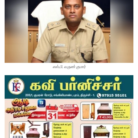
எஸ்.பி. வருண் குமார்