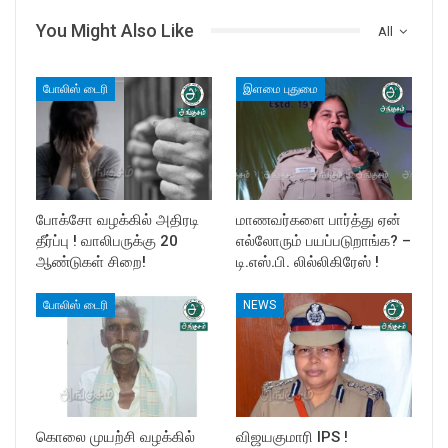
You Might Also Like
All
போலிஸ் டைரி
இளமை புதுமை
போக்சோ வழக்கில் அதிரடி
மாணவர்களை பார்த்து ஏன்
தீர்ப்பு ! வாலிபருக்கு 20
எல்லோரும் பயப்படுறாங்க? –
ஆண்டுகள் சிறை!
டி.எஸ்.பி. லில்லிகிரேஸ் !
போலிஸ் டைரி
NEWS
கொலை முயற்சி வழக்கில்
விஜயகுமாரி IPS !