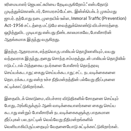
உரிமையாளர் ஜெயலட்சுமியை தேடிவருகிறோம்.” என்பதோடு
முடித்துக்கொண்டார், சோமரசம்பேட்டை இன்ஸ்பெக்டர் முகம்மது
ஜாபர். தற்போது நடைமுறையில் உள்ள, Immoral Traffic (Prevention)
Act-1956 சட்டத்தை மட்டுமே வைத்துக்கொண்டு விபச்சாரத்தை
ஒழித்துவிட முடியாது என்பது நீண்டகாலமாகவே, போலீசாரின்
ஆதங்கமாக இருந்து வருகிறது.
இதற்கு ஆதாரமாக, எந்தவொரு பாலியல் தொழிலாளியும், வயது
வந்தவராக இருந்து, தனது சொந்த சம்மதத்துடன் பாலியல் தொழிலில்
ஈடுபட்டால் அத்தகைய நபர்களை போலீசார் தொந்தரவு
செய்யக்கூடாது; கைது செய்யக்கூடாது; சட்ட நடவடிக்கைகளை
தொடரக்கூடாது என்ற உச்ச நீதிமன்றத்தின் பல்வேறு தீர்ப்புகளை
சுட்டிக்காட்டுகிறார்கள்.
இதைவிடக் கொடுமை, விபச்சார விடுதிகளில் சோதனை செய்யும்
போது, அங்கிருக்கும் ஆண் வாடிக்கையாளர்களை கைது செய்ய
கூடாது என்றும் போலீசாரின் நடவடிக்கைகளுக்கு பாதகமான
தீர்ப்புகள் பல, நாட்டின் வெவ்வேறு நீதிமன்றங்களில்
வெளியாகியிருப்பதையும் வேதனையோடு சுட்டிக்காட்டுகிறார்கள்.