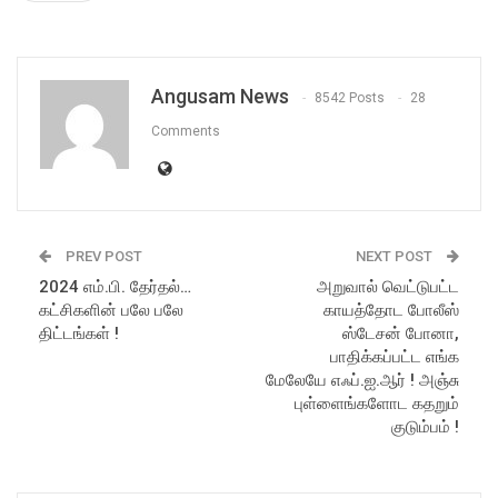
Angusam News
8542 Posts
28
Comments
PREV POST
NEXT POST
2024 எம்.பி. தேர்தல்…
அறுவால் வெட்டுபட்ட
கட்சிகளின் பலே பலே
காயத்தோட போலீஸ்
திட்டங்கள் !
ஸ்டேசன் போனா,
பாதிக்கப்பட்ட எங்க
மேலேயே எஃப்.ஐ.ஆர் ! அஞ்சு
புள்ளைங்களோட கதறும்
குடும்பம் !