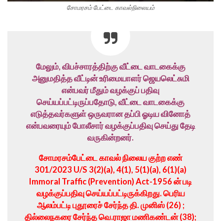
சோமரசம் பேட்டை காவல்நிலையம்
மேலும், விபச்சாரத்திற்கு வீட்டை வாடகைக்கு
அனுமதித்த வீட்டின் உரிமையாளர் ஜெயலெட்சுமி
என்பவர் மீதும் வழக்குப் பதிவு
செய்யப்பட்டிருப்பதோடு, வீட்டை வாடகைக்கு
எடுத்தவர்களுள் ஒருவரான தப்பி ஓடிய வினோத்
என்பவரையும் போலீசார் வழக்குப்பதிவு செய்து தேடி
வருகின்றனர்.
சோமரசம்பேட்டை காவல் நிலைய குற்ற எண்
301/2023 U/S 3(2)(a), 4(1), 5(1)(a), 6(1)(a)
Immoral Traffic (Prevention) Act-1956 ன் படி
வழக்குப்பதிவு செய்யப்பட்டிருக்கிறது. பெரிய
ஆலம்பட்டி புதூரைச் சேர்ந்த தி. முனிஸ் (26) ;
தில்லைநகரை சேர்ந்த வெ.ராஜா மணிகண்டன் (38);