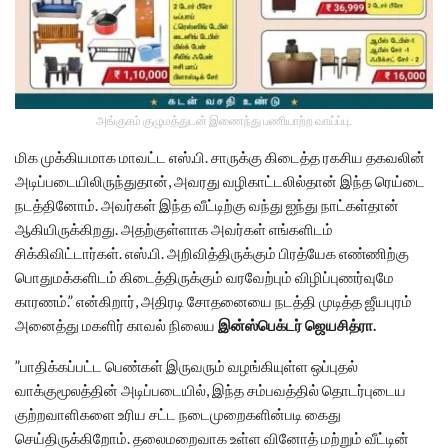
அங்குசம் குழுமத்துடன் இணைந்து பணியாற்ற வாய்ப்பு.
மிக முக்கியமாக மாவட்ட எஸ்.பி. சாருக்கு கிடைத்த ரகசிய தகவலின்
அடிப்படையிலிருந்துதான், அவரது வழிகாட்டலில்தான் இந்த ரெய்டை
நடத்தினோம். அவர்கள் இந்த வீட்டிற்கு வந்து ஐந்து நாட்கள்தான்
ஆகியிருக்கிறது. அதற்குள்ளாக அவர்கள் எங்களிடம்
சிக்கிவிட்டார்கள். எஸ்.பி. அறிவித்திருக்கும் பிரத்யேக எண்ணிற்கு
பொதுமக்களிடம் கிடைத்திருக்கும் வரவேற்பும் விழிப்புணர்வுமே
காரணம்.” என்கிறார், அதிரடி சோதனையை நடத்தி முடித்த ஜீயபுரம்
அனைத்து மகளிர் காவல் நிலைய
இன்ஸ்பெக்டர் ஜெயசித்ரா.
”பாதிக்கப்பட்ட பெண்கள் இருவரும் வழங்கியுள்ள ஒப்புதல்
வாக்குமூலத்தின் அடிப்படையில், இந்த சம்பவத்தில் தொடர்புடைய
குற்றவாளிகளை உரிய சட்ட நடைமுறைகளின்படி கைது
செய்திருக்கிறோம். தலைமறைவாக உள்ள வினோத் மற்றும் வீட்டின்