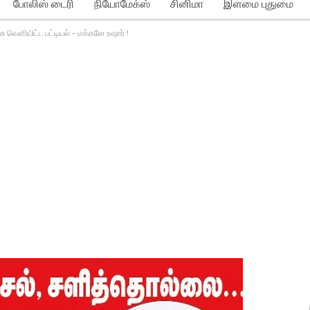
போலிஸ் டைரி
நியோமேக்ஸ்
சினிமா
இளமை புதுமை
வெளியிட்ட பட்டியல் – மக்களே உஷார் !