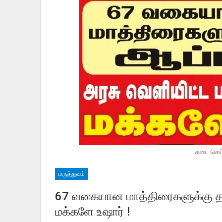
தடை செய்
மருத்துவம்
67 வகையான மாத்திரைகளுக்கு தடை
மக்களே உஷார் !