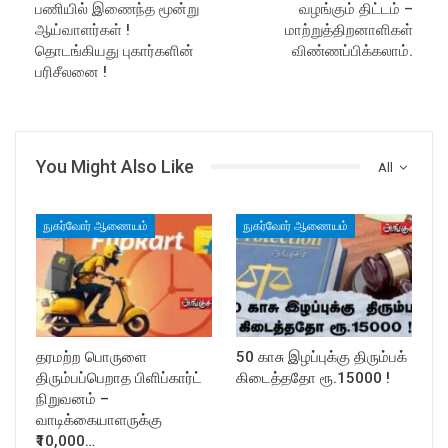
பணியில் இணைந்த மூன்று
வழங்கும் திட்டம் –
ஆய்வாளர்கள் !
மாற்றுத்திறனாளிகள்
தொடங்கியது புகார்களின்
விண்ணப்பிக்கலாம்.
பரிசீலனை !
You Might Also Like
All
நுகர்வோர் ஆணையம்
நுகர்வோர் ஆணையம்
தரமற்ற பொருளை
50 காசு இழப்புக்கு திரும்பக்
திரும்பப்பெறாத பிளிப்கார்ட்
கிடைத்ததோ ரூ.15000 !
நிறுவனம் –
வாடிக்கையாளருக்கு
₹10,000…