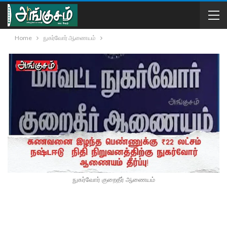
Home
நுகர்வோர் ஆணையம்
நுகர்வோர் குறைதீர் ஆணையம்