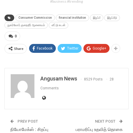
#business #trending
Consumer Commission
financial institution
இழப்பீ
இழப்பீடு
நுகர்வோர் குறைதீர் ஆணையம்
வீட்டு கடன்
0
Share
Facebook
Twitter
Google+
Angusam News
8529 Posts
28
Comments
PREV POST
NEXT POST
நியோமேக்ஸ் : சிறப்பு
பராமரிப்பு உதவித் தொகை