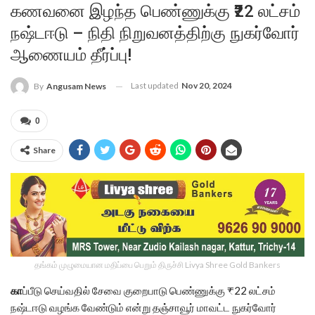
கணவனை இழந்த பெண்ணுக்கு ₹22 லட்சம்
நஷ்டஈடு – நிதி நிறுவனத்திற்கு நுகர்வோர்
ஆணையம் தீர்ப்பு!
Last updated
Nov 20, 2024
By
Angusam News
0
Share
தங்கம் முழுமையான மதிப்பை பெறும் திருச்சி Livya Shree Gold Bankers
கா
ப்பீடு செய்வதில் சேவை குறைபாடு பெண்ணுக்கு ₹22 லட்சம்
நஷ்டஈடு வழங்க வேண்டும் என்று தஞ்சாவூர் மாவட்ட நுகர்வோர்