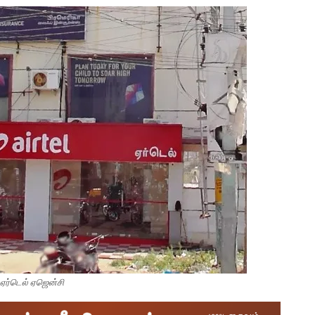
 ஏர்டெல் ஏஜென்சி