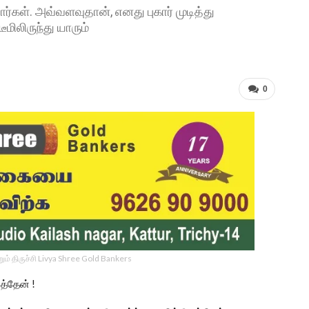
பார்கள். அவ்வளவுதான், எனது புகார் முடித்து
மிலிருந்து யாரும்
0
ம் திருச்சி Livya Shree Gold Bankers
த்தேன் !