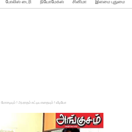
போலிஸ் டைரி
நியோமேக்ஸ்
சினிமா
இளமை புதுமை
மோசடியும் ! அபராதம் கட்டிய கதையும் ! வீடியோ