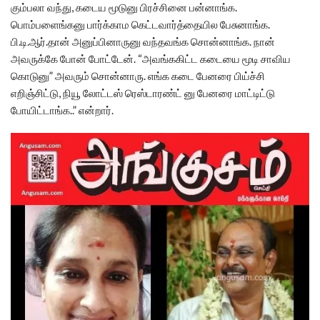
கும்பலா வந்து, கடைய மூடுனு பிரச்சினை பன்னாங்க.
பொம்பளைங்கனு பார்க்காம கெட்டவார்த்தையில பேசுனாங்க.
பி.டி.ஆர்.தான் அனுப்பினாருனு வந்தவங்க சொன்னாங்க. நான்
அவருக்கே போன் போட்டேன். “அவங்ககிட்ட கடையை மூடி சாவிய
கொடுனு” அவரும் சொன்னாரு. எங்க கடை பேனரை பிய்ச்சி
எறிஞ்சிட்டு, நியூ லோட்டஸ் ரெஸ்டாரண்ட் னு பேனரை மாட்டிட்டு
போயிட்டாங்க..” என்றார்.