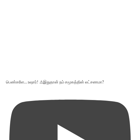
பெண்களே… உஷார்! ⚠️இதுதான் நம் சமூகத்தின் லட்சணமா?