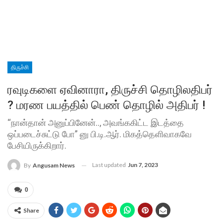
திருச்சி
ரவுடிகளை ஏவினாரா, திருச்சி தொழிலதிபர்
? மரண பயத்தில் பெண் தொழில் அதிபர் !
“நான்தான் அனுப்பினேன்.., அவங்ககிட்ட இடத்தை
ஒப்படைச்சுட்டு போ” னு பி.டி.ஆர். மிகத்தெளிவாகவே
பேசியிருக்கிறார்.
Last updated
Jun 7, 2023
By
Angusam News
0
Share