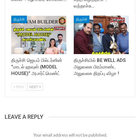
வந்தாச்சு…
திருச்சி
திருச்சி
திருச்சி ஜெயம் பில்டர்ஸின்
திருச்சியில் BE WELL ADS
”மாடல் ஹவுஸ் (MODEL
அலுவலக பிரம்மாண்ட
HOUSE)” அபார்ட்மெண்ட்
அலுவலக திறப்பு விழா !
PREV
NEXT
LEAVE A REPLY
Your email address will not be published.