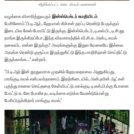
கிழிக்கப்பட்ட கடை பெயர் பலகைகள்
வழக்கை விசாரித்துவரும்
இன்ஸ்பெக்டர் சுமதியிடம்
பேசினோம்.”பி.டி.ஆர்., ஹேமாஸ் கிச்சன் தரப்பு ரெண்டு பேருக்கும்
இடையில கேஸ் போயிட்டு இருக்கு. இன்ஸ்பெக்டர், டி.எஸ்.பி., டி.சி.னு
நாங்க இருக்கிறப்போ, இந்த விவகாரத்தில் வி.சி.க. அன்பு, கமல்
தலையிட என்ன இருக்கு? அவுங்களுக்கு இதுல வேலையே இல்லை.
அவுங்க ரெண்டு குரூப்பா இருந்துகிட்டு இந்த மாதிரிதான் செய்திட்டு
இருக்காங்க…” என்றார்.
”பி.டி.ஆர்.இன் தூதுவராக முதலில் ஹேமலதாவை அணுகியது,
மாங்குடி கமல் என்பவர்தானாம். இதற்கிடையில், அன்புவின் ஆட்கள்
புகுந்து ரகளை செய்ததை கேள்விபட்டு, லால்குடி டி.எஸ்.பி.க்கு போனை
போட்டு உடனே போலீசு நடவடிக்கை எடுக்க வேண்டுமென்று
பேசியிருக்கிறார் மாங்குடி கமல்.”