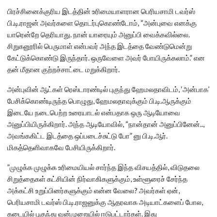
பிரச்சினைக்குரிய இடத்தின் உரிமையாளரான பெரியசாமி டவர்ஸ்
பி.டி.ராஜன் அவர்களை தொடர்புகொண்டோம், “அன்புவை எனக்கு
யாரென்றே தெரியாது. நான் யாரையும் அனுப்பி வைக்கவில்லை.
சிறுகனூரில் பெருமாள் என்பவர் அந்த இடத்தை வேண்டுமென்று
கேட்டுக்கொண்டு இருந்தார். ஒருவேளை அவர் போயிருக்கலாம்.” என
தன் மீதான குற்றச்சாட்டை மறுக்கிறார்.
அன்புவின் ஆட்கள் ரெஸ்டாரண்டில் புகுந்து ஹேமலதாவிடம், ‘அன்பாக’
பேசிக்கொண்டிருந்த பொழுது, ஹேமலதாவுக்கும் பி.டி.ஆருக்கும்
இடையே நடைபெற்ற உரையாடல் என்பதாக ஒரு ஆடியோவை
அனுப்பியிருக்கிறார். அந்த ஆடியோவில், “நான்தான் அனுப்பினேன்..,
அவங்ககிட்ட இடத்தை ஒப்படைச்சுட்டு போ” னு பி.டி.ஆர்.
மிகத்தெளிவாகவே பேசியிருக்கிறார்.
”முழுக்க முழுக்க உரிமையியல் சார்ந்த இந்த விசயத்தில், விடுதலை
சிறுத்தைகள் கட்சியின் நிர்வாகிகளுக்கும், உள்ளூரைச் சேர்ந்த
அக்கட்சி உறுப்பினர்களுக்கும் என்ன வேலை? அவர்கள் ஏன்,
பெரியசாமி டவர்ஸ் பி.டி.ராஜனுக்கு ஆதரவாக அடியாட்களைப் போல,
கடையில் புகுந்து வன்முறையில் ஈடுபட்டார்கள். இது