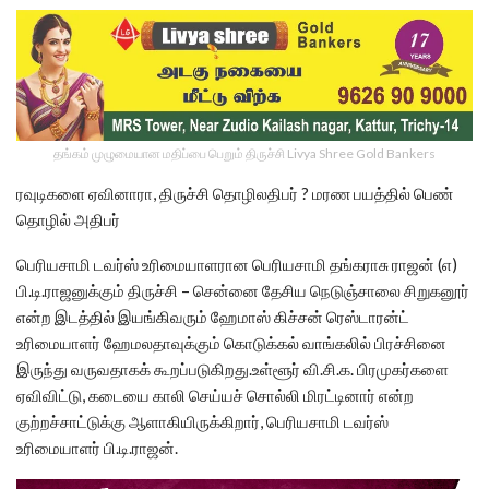
தங்கம் முழுமையான மதிப்பை பெறும் திருச்சி Livya Shree Gold Bankers
ரவுடிகளை ஏவினாரா, திருச்சி தொழிலதிபர் ? மரண பயத்தில் பெண்
தொழில் அதிபர்
பெரியசாமி டவர்ஸ் உரிமையாளரான பெரியசாமி தங்கராசு ராஜன் (எ)
பி.டி.ராஜனுக்கும் திருச்சி – சென்னை தேசிய நெடுஞ்சாலை சிறுகனூர்
என்ற இடத்தில் இயங்கிவரும் ஹேமாஸ் கிச்சன் ரெஸ்டாரன்ட்
உரிமையாளர் ஹேமலதாவுக்கும் கொடுக்கல் வாங்கலில் பிரச்சினை
இருந்து வருவதாகக் கூறப்படுகிறது.உள்ளூர் வி.சி.க. பிரமுகர்களை
ஏவிவிட்டு, கடையை காலி செய்யச் சொல்லி மிரட்டினார் என்ற
குற்றச்சாட்டுக்கு ஆளாகியிருக்கிறார், பெரியசாமி டவர்ஸ்
உரிமையாளர் பி.டி.ராஜன்.