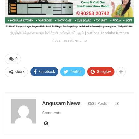
திருச்சியில் நவீன மாடூலர் கிச்சன் -உங்கள் வீட்டிலும் | National Modular Kitchen
#business #trending
0
Share
Facebook
Twitter
Google+
Angusam News
8535 Posts
28
Comments