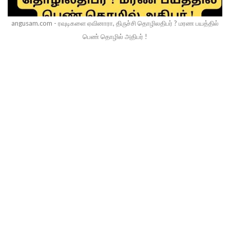
angusam.com - ரவுடிகளை ஏவினாரா, திருச்சி தொழிலதிபர் ? மரண பயத்தில்
பெண் தொழில் அதிபர் !