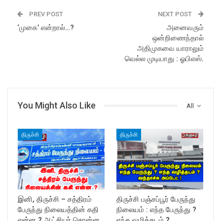
PREV POST
NEXT POST
‘முகை’ என்றால்…?
அனைவரும்
ஒன்றிணைந்தால்
அதிமுகவை யாராலும்
வெல்ல முடியாது : ஓபிஎஸ்.
You Might Also Like
All
திருச்சி
திருச்சி
இனி, திருச்சி – சத்திரம்
திருச்சி பஞ்சப்பூர் பேருந்து
பேருந்து நிலையத்தின் கதி
நிலையம் : எந்த பேருந்து ?
என்ன ? ஆட்சியர் சொன்ன…
எந்த வழித்தடம் ?