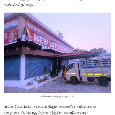
கண்டிக்கத்தக்கது.
பிரச்சனைக்குரிய ஓட்டல்
ஏற்கனவே, வி.சி.க. தலைவர் திருமாவளவனின் கடுமையான
உழைப்பையும், அவரது அறிவார்ந்த செயல்பாடுகளையும்