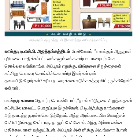
அங்குசம் குழுமத்துடன் இணைந்து பணியாற்ற வாய்ப்பு.
லால்குடி டி.எஸ்.பி.
அஜத்தங்கத்திடம்
பேசினோம், “எனக்கும் அதுதான்
புரியலை. பாதிக்கப்பட்டவங்களும் எங்க சார்பா யாரையும் பேச
சொல்லலைங்கிறாங்க. அப்புறம் எதுக்கு, விடுதலை சிறுத்தைகள்
கட்சினு பெயரை சொல்லிக்கொண்டு இவர்கள் ஏன்
தலையிடுகிறார்கள்? உரிய நடவடிக்கை எடுக்க உத்தரவிட்டிருக்கிறேன்.”
என்றார்.
மாங்குடி கமலை
தொடர்பு கொண்டோம், ”நான் விடுதலை சிறுத்தைகள்
கட்சியில மாவட்ட பொறுப்புல இருக்கேன். பி.டி.ஆர்.க்கு நாங்கதான்
அந்த எடத்த முடிச்சு கொடுத்தோம். அந்த அடிப்படையில கொஞ்சம்
பேசிவிடுங்கனு கேட்டாரு. நானும் பேசினேன். அந்த அம்மா என்ன
மதிக்கல. நான் வந்துட்டேன். அப்புறம் அன்னிக்கு அவங்களா போன்