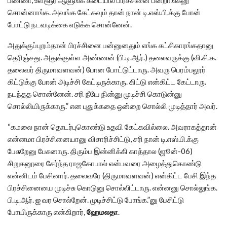
பண்ணி, உள்ளூர் ஆளுங்க கடையில பிரச்சினை பன்றாங்கனு
சொன்னாங்க. அவங்க கேட்கவும் தான் நான் டி.எஸ்.பி.க்கு போன்
போட்டு நடவடிக்கை எடுக்க சொன்னேன்.
அதுக்குப்புறம்தான் பிரச்சினை பன்னுனதும் எங்க கட்சிகாரங்கதானு
தெரிஞ்சது. அதுக்குள்ள அண்ணன் (பி.டி.ஆர்.) தலைவருக்கு (வி.சி.க.
தலைவர் திருமாவளவன்) போன போட்டுட்டாரு. அவரு பெரம்பலூர்
கிட்டுக்கு போன் அடிச்சி கேட்டிருக்காரு. கிட்டு என்கிட்ட கேட்டாரு.
நடந்தத சொன்னேன். சரி நீயே நின்னு முடிச்சி கொடுன்னு
சொல்லியிருக்காரு.” என புதுக்கதை ஒன்றை சொல்லி முடித்தார் அவர்.
“கமலை நான் தொடர்புகொண்டு உதவி கேட்கவில்லை. அவராகத்தான்
என்னமா பிரச்சினையானு விசாரிச்சிட்டு, சரி நான் டி.எஸ்.பி.க்கு
பேசுறேனு பேசுனாரு. திரும்ப இன்னிக்கி காத்தால (ஜூன்-06)
சிறுகனூரை சேர்ந்த ராஜகோபால் என்பவரை அழைத்துகொண்டு
என்னிடம் பேசினார். தலைவரே (திருமாவளவன்) என்கிட்ட பேசி இந்த
பிரச்சினையை முடிச்சு கொடுனு சொல்லிட்டாரு. என்னனு சொல்லுங்க.
பி.டி.ஆர். ஐ வர சொல்றேன். முடிச்சிட்டு போங்க.”னு பேசிட்டு
போயிருக்காரு என்கிறார்,
ஹேமலதா
.