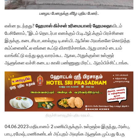
பழைய பேனருக்கு கீழே புதிய பேனர்..
என்ன நடந்தது?
ஹேமாஸ் கிச்சன் உரிமையாளர் ஹேமலதா
விடம்
பேசினோம், ”இடம் தொடர்பா எனக்கும் பி.டி.ஆர்.க்கும் பிரச்சினை
இருக்கு. கடைசியா, லால்குடி டி.எஸ்.பி. ஆபீஸ்ல அவங்களே கொடுத்த
கம்ப்ளைண்ட்ல எங்கள கூப்டு விசாரிச்சாங்க. ஆறு மாசம் டையம்
வாங்கிட்டு வந்து ஒரு வாரம்கூட ஆகல, அதுக்குள்ள உள்ளூர்
ஆளுங்கள வச்சி கடைய காலி பண்ணுனு மிரட்ட ஆரம்பிச்சிட்டாங்க.
திருச்சி உறையூரில் புதிய உதயம்...
04.06.2023 மதியானம் 2 மணியிருக்கும். உள்ளூர்ல இருந்து, அன்பு,
பாபு, ரமேஷ், மணிகண்டன் அப்புறம் அவுங்க ஆளுங்க முப்பது பேரு