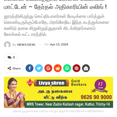
மாட்டேன் – தேர்தல் அதிகாரியின் டீலிங் !
தூரத்திலிருந்து செய்தியாளர்கள் வேடிக்கை பார்த்துக்
கொண்டிருக்கும்போதே, அரங்கேறிய இந்த கூத்துக்களை
கண்டு தலை கிறுகிறுத்துதான் கிடக்கிறார்களாம்
லோக்கல் வட்டாரத்தில்.
On
Apr 15, 2024
By
NEWS DESK
0
Share
தங்கம் முழுமையான மதிப்பை பெறும் திருச்சி Livya Shree Gold Bankers