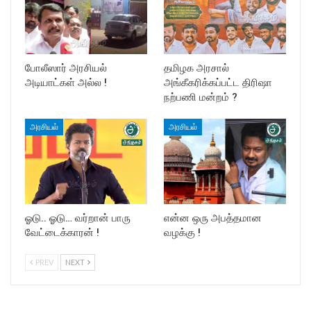
போலீஸார் அரசியல்
தமிழக அரசால்
அடியாட்கள் அல்ல !
அங்கீகரிக்கப்பட்ட திரிஷா
நற்பணி மன்றம் ?
அரசியல்
அரசியல்
ஓடு.. ஓடு… வர்றான் பாரு
என்ன ஒரு அபத்தமான
வேட்டைக்காரன் !
வழக்கு !
PREV
NEXT