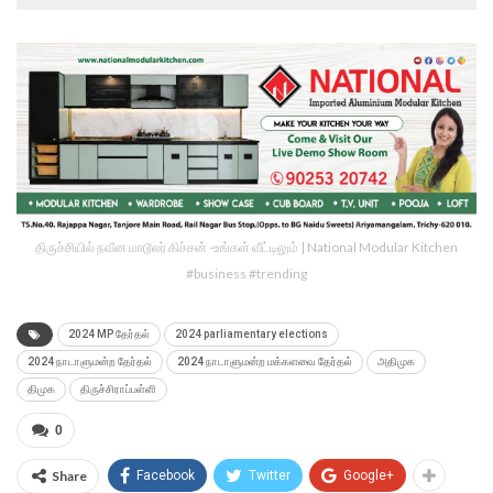
திருச்சியில் நவீன மாடூலர் கிச்சன் -உங்கள் வீட்டிலும் | National Modular Kitchen
#business #trending
2024 MP தேர்தல்
2024 parliamentary elections
2024 நாடாளுமன்ற தேர்தல்
2024 நாடாளுமன்ற மக்களவை தேர்தல்
அதிமுக
திமுக
திருச்சிராப்பள்ளி
0
Share
Facebook
Twitter
Google+