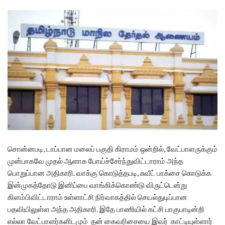
சொன்னபடி, டாப்பான மலைப் பகுதி கிராமம் ஒன்றில், வேட்பாளருக்கும்
முன்பாகவே முதல் ஆளாக போய்ச்சேர்ந்துவிட்டாராம் அந்த
பொறுப்பான அதிகாரி. வாக்கு கொடுத்தபடி, சுவீட் பாக்சை கொடுக்க
இன்முகத்தோடு இனிப்பை வாங்கிக்கொண்டு விருட்டென்று
கிளம்பிவிட்டாராம் உள்ளாட்சி நிர்வாகத்தில் செயல்துடிப்பான
பதவியிலுள்ள அந்த அதிகாரி. இதே பாணியில் கட்சி பாகுபாடின்றி
எல்லா வேட்பாளர்களிடமும் தன் கைவரிசையை இவர் காட்டியுள்ளார்