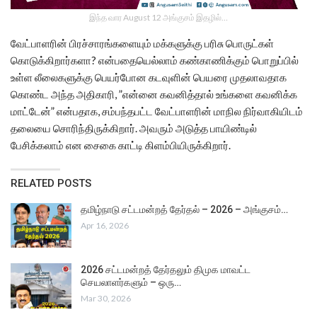
இந்த வார August 12 அங்குசம் இதழில்…
வேட்பாளரின் பிரச்சாரங்களையும் மக்களுக்கு பரிசு பொருட்கள்
கொடுக்கிறார்களா? என்பதையெல்லாம் கண்காணிக்கும் பொறுப்பில்
உள்ள லீலைகளுக்கு பெயர்போன கடவுளின் பெயரை முதலாவதாக
கொண்ட அந்த அதிகாரி, ”என்னை கவனித்தால் உங்களை கவனிக்க
மாட்டேன்” என்பதாக, சம்பந்தபட்ட வேட்பாளரின் மாநில நிர்வாகியிடம்
தலையை சொரிந்திருக்கிறார். அவரும் அடுத்த பாயிண்டில்
பேசிக்கலாம் என சைகை காட்டி கிளம்பியிருக்கிறார்.
RELATED POSTS
தமிழ்நாடு சட்டமன்றத் தேர்தல் – 2026 – அங்குசம்…
Apr 16, 2026
2026 சட்டமன்றத் தேர்தலும் திமுக மாவட்ட
செயலாளர்களும் – ஒரு…
Mar 30, 2026