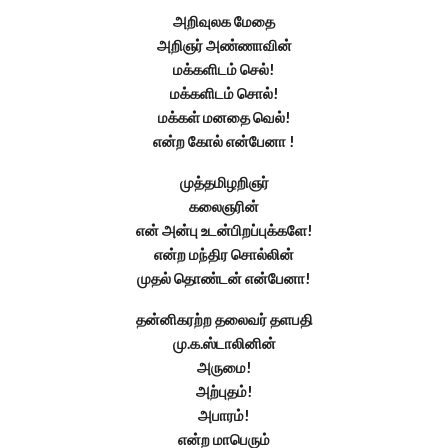
அறிவுலக மேதை
அறிஞர் அண்ணாவின்
மக்களிடம் செல்!
மக்களிடம் சொல்!
மக்கள் மனதை வெல்!
என்ற கோல் என்பேனா !
முத்தமிழறிஞர்
கலைஞரின்
என் அன்பு உடன்பிறப்புக்களே!
என்ற மந்திர சொல்லின்
முதல் தொண்டன் என்பேனா!
தன்னிகரற்ற தலைவர் தளபதி
மு.க.ஸ்டாலினின்
அருமை!
அற்புதம்!
அபாரம்!
என்ற மாபெரும்