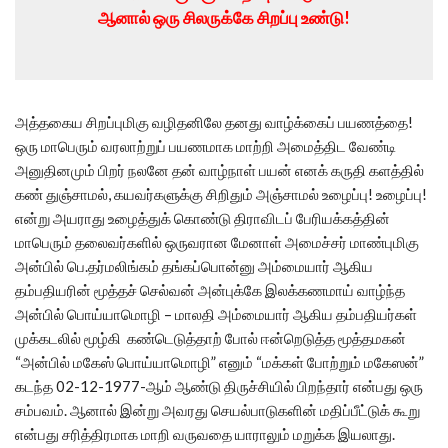
ஆனால் ஒரு சிலருக்கே சிறப்பு உண்டு!
அத்தகைய சிறப்புமிகு வழிதனிலே தனது வாழ்க்கைப் பயணத்தை!
ஒரு மாபெரும் வரலாற்றுப் பயணமாக மாற்றி அமைத்திட வேண்டி
அனுதினமும் பிறர் நலனே தன் வாழ்நாள் பயன் எனக் கருதி களத்தில்
கண் துஞ்சாமல், கயவர்களுக்கு சிறிதும் அஞ்சாமல் உழைப்பு! உழைப்பு!
என்று அயராது உழைத்துக் கொண்டு திராவிடப் பேரியக்கத்தின்
மாபெரும் தலைவர்களில் ஒருவரான மேனாள் அமைச்சர் மாண்புமிகு
அன்பில் பெ.தர்மலிங்கம் தங்கப்பொன்னு அம்மையார் ஆகிய
தம்பதியரின் மூத்தச் செல்வன் அன்புக்கே இலக்கணமாய் வாழ்ந்த
அன்பில் பொய்யாமொழி – மாலதி அம்மையார் ஆகிய தம்பதியர்கள்
முக்கடலில் மூழ்கி கண்டெடுத்தாற் போல் ஈன்றெடுத்த மூத்தமகன்
“அன்பில் மகேஸ் பொய்யாமொழி” எனும் “மக்கள் போற்றும் மகேஸன்”
கடந்த 02-12-1977-ஆம் ஆண்டு திருச்சியில் பிறந்தார் என்பது ஒரு
சம்பவம். ஆனால் இன்று அவரது செயல்பாடுகளின் மதிப்பீட்டுக் கூறு
என்பது சரித்திரமாக மாறி வருவதை யாராலும் மறுக்க இயலாது.