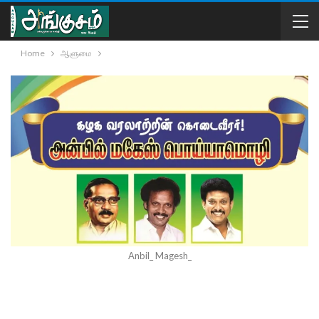
Home
ஆளுமை
Anbil_ Magesh_