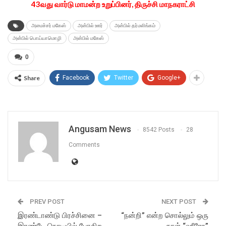
43வது வார்டு மாமன்ற உறுப்பினர், திருச்சி மாநகராட்சி
அமைச்சர் மகேஸ்
அன்பில் ஊர்
அன்பில் தர்மலிங்கம்
அன்பில் பொய்யாமொழி
அன்பில் மகேஸ்
0
Share
Facebook
Twitter
Google+
Angusam News
8542 Posts
28
Comments
PREV POST
NEXT POST
இரண்டாண்டு பிரச்சினை –
“நன்றி” என்ற சொல்லும் ஒரு