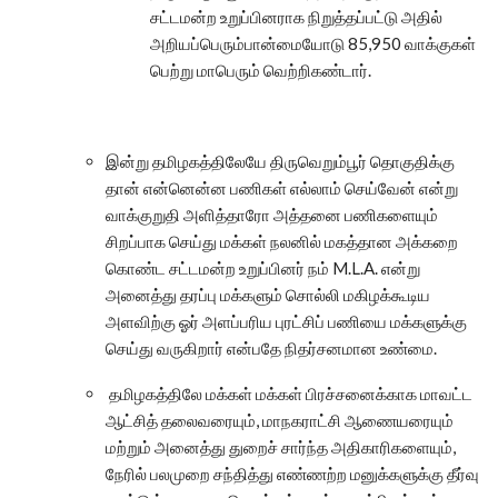
சட்டமன்ற உறுப்பினராக நிறுத்தப்பட்டு அதில்
அறியப்பெரும்பான்மையோடு 85,950 வாக்குகள்
பெற்று மாபெரும் வெற்றிகண்டார்.
இன்று தமிழகத்திலேயே திருவெறும்பூர் தொகுதிக்கு
தான் என்னென்ன பணிகள் எல்லாம் செய்வேன் என்று
வாக்குறுதி அளித்தாரோ அத்தனை பணிகளையும்
சிறப்பாக செய்து மக்கள் நலனில் மகத்தான அக்கறை
கொண்ட சட்டமன்ற உறுப்பினர் நம் M.L.A. என்று
அனைத்து தரப்பு மக்களும் சொல்லி மகிழக்கூடிய
அளவிற்கு ஓர் அளப்பரிய புரட்சிப் பணியை மக்களுக்கு
செய்து வருகிறார் என்பதே நிதர்சனமான உண்மை.
தமிழகத்திலே மக்கள் மக்கள் பிரச்சனைக்காக மாவட்ட
ஆட்சித் தலைவரையும், மாநகராட்சி ஆணையரையும்
மற்றும் அனைத்து துறைச் சார்ந்த அதிகாரிகளையும்,
நேரில் பலமுறை சந்தித்து எண்ணற்ற மனுக்களுக்கு தீர்வு