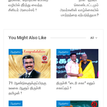
இரண்டே நொடியில் போகிற
நாள் “ஹீரோ”
வழியில் தீர்த்து வைத்த
கொண்டாட்டமும்
சீனியர் அமைச்சர் !
அவர்களின் வாழ்க்கையில்
மாற்றத்தை ஏற்படுத்துமா?
You Might Also Like
All
ஆளுமை
ஆளுமை
71 ஆண்டுகளுக்குப்பிறகு
திருச்சி ”டைரி சகா” எனும்
உலகை ஆளும் திருச்சி
சகாப்தம் !
தமிழன் !
ஆளுமை
ஆளுமை