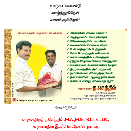
வாழ்க பல்லாண்டு
வாழ்த்துகிறேன்
வணங்குகிறேன்!
Senthil_DMK
வழக்கறிஞர் ந.செந்தில் .M.A.,M.Sc.,B.L.I.S.,LLB.,
கழக மாநில இலக்கிய அணிப் புரவலர்