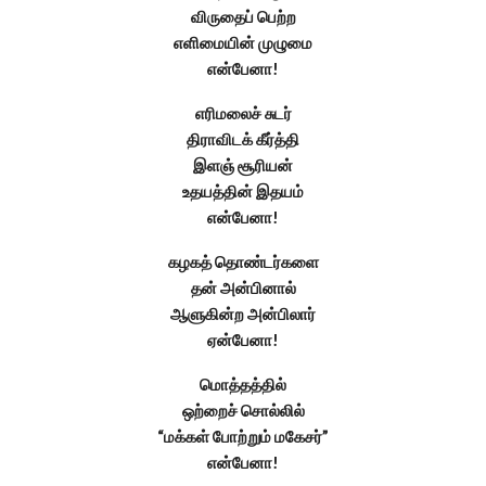
விருதைப் பெற்ற
எளிமையின் முழுமை
என்பேனா!
எரிமலைச் சுடர்
திராவிடக் கீர்த்தி
இளஞ் சூரியன்
உதயத்தின் இதயம்
என்பேனா!
கழகத் தொண்டர்களை
தன் அன்பினால்
ஆளுகின்ற அன்பிலார்
ஏன்பேனா!
மொத்தத்தில்
ஒற்றைச் சொல்லில்
“மக்கள் போற்றும் மகேசர்”
என்பேனா!