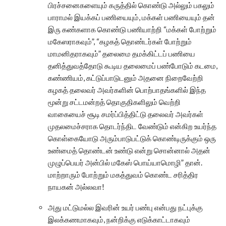
பிரச்சனைகளையும் கருத்தில் கொண்டு அல்லும் பகலும்
பாராமல் இயக்கப் பணியையும், மக்கள் பணியையும் தன்
இரு கண்களாக கொண்டு பணியாற்றி “மக்கள் போற்றும்
மகேஸராகவும்”, “கழகத் தொண்டர்கள் போற்றும்
மாமனிதராகவும்” தலைமை தமக்கிட்டப் பணியை
தனித்துவத்தோடு கூடிய தலைமைப் பண்போடும் கடமை,
கண்ணியம், கட்டுப்பாடுடனும் அதனை நிறைவேற்றி
கழகத் தலைவர் அவர்களின் பொற்பாதங்களில் இந்த
மூன்று சட்டமன்றத் தொகுதிகளிலும் வெற்றி
வாகையைச் சூடி சமர்ப்பித்திட்டு தலைவர் அவர்கள்
முதலமைச்சராக தொடர்ந்திட வேண்டும் என்கிற உயர்ந்த
கொள்கையோடு அரும்பாடுபட்டுக் கொண்டிருக்கும் ஒரு
உண்மைத் தொண்டன் உண்டு என்று சொன்னால் அதன்
முழுப்பெயர் அன்பில் மகேஸ் பொய்யாமொழி” தான்.
மாற்றாரும் போற்றும் மகத்துவம் கொண்ட சரித்திர
நாயகன் அல்லவா!
அது மட்டுமல்ல இவரின் உயர் பண்பு என்பது நட்புக்கு
இலக்கணமாகவும், நன்றிக்கு எடுக்காட்டாகவும்