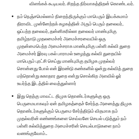
விளங்கக் கூடியவர். சிறந்த நிர்வாகத்திறன் கொண்டவர்.
நம் நெஞ்சமெல்லாம் நிறைந்திருக்கும் மாபெரும் இயக்கமாம்
திராவிட முன்னேற்றக் கழகத்தின் அரும் பெரும் தலைவர்,
ஒப்பற்ற தலைவர், தன்னிகரில்லா தலைவர் மாண்புமிகு
தமிழ்நாடு முதலமைச்சர் அமைச்சரவையில் ஒரு
முதன்மைபெற்ற அமைச்சராக மாண்புமிகு பள்ளி கல்வி துறை
அமைச்சர் இரவு பகல் பாராமல் உழைத்து கல்வி துறையில்
மாபெரும் புரட்சி செய்து மாண்புமிகு தமிழக முதல்வர்
சொன்னது போல் என் இரண்டு கண்களில் ஒன்று கல்வித் துறை
மற்றொன்று சுகாதார துறை என்று சொல்கிற அளவில் ஓர்
உயர்ந்த இடத்தில் வைத்துள்ளார்
இது தெற்கு மாவட்ட திமுக தொண்டர்களுக்கு ஒரு
பெருமையாகவும் ஏன் தமிழகத்தைச் சேர்ந்த அனைத்து திமுக
தொண்டர்களுக்கும் பெருமை சேர்த்திடும் விதமாக நம்
முதல்வரின் எண்ணங்களை செவ்வனே செயல் படுத்தும் நம்
பள்ளி கல்வித்துறை அமைச்சரின் செயல்பாடுகளை நாம்
வணங்குவோம்..