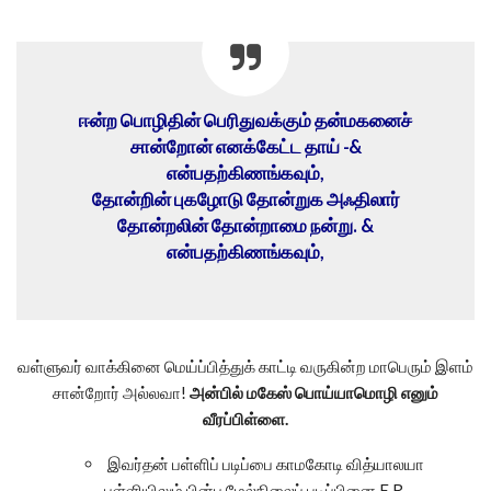
ஈன்ற பொழிதின் பெரிதுவக்கும் தன்மகனைச்
சான்றோன் எனக்கேட்ட தாய் -&
என்பதற்கிணங்கவும்,
தோன்றின் புகழோடு தோன்றுக அஃதிலார்
தோன்றலின் தோன்றாமை நன்று. &
என்பதற்கிணங்கவும்,
வள்ளுவர் வாக்கினை மெய்ப்பித்துக் காட்டி வருகின்ற மாபெரும் இளம்
சான்றோர் அல்லவா!
அன்பில் மகேஸ் பொய்யாமொழி எனும்
வீரப்பிள்ளை.
இவர்தன் பள்ளிப் படிப்பை காமகோடி வித்யாலயா
பள்ளியிலும் பின்பு மேல்நிலைப் படிப்பினை E.R