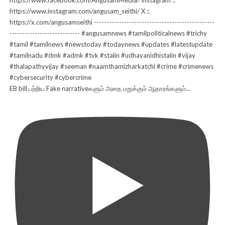
EB bill பற்றிய Fake narrativeகளும் அதை மறுக்கும் ஆதாரங்களும்...