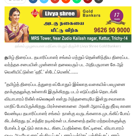
தங்கம் முழுமையான மதிப்பை பெறும் திருச்சி Livya Shree Gold Bankers
த
மிழ் திரைப்பட தயாரிப்பாளர் சங்கம் மற்றும் தென்னிந்திய திரைப்பட
வர்த்தக சபையின் முன்னாள் தலைவரும் பட அதிபருமான கே ஆர்
வெளியிட்டுள்ள ‘ஹீட்’ ஸ்டேட்மெண்ட்……
“தமிழ்த் திரைப்படத்துறை எப்போதும் இல்லாத வகையில் பலமுனை
தாக்குதலுக்கு உள்ளாகி இருக்கிறது. படம் எடுப்பதில் தொடங்கி
வியாபாரம் ரிலீஸ் கலெக்ஷன் என்று அத்தனையுமே இன்று சவாலாக
மாறிப் போயிருக்கிறது. பிரச்சனைகளை அலசி ஆராய்ந்து தீர்வு காண
வேண்டிய தயாரிப்பாளர் சங்கம் நான்கு வருடங்களாக முடங்கிப் போய்
கிடக்கிறது. நட்சத்திர நடிகர்கள் படங்களைத் தவிர மற்றவர்களுக்கு
போஸ்டர் ஒட்டும் காசு கூட கிடைப்பதில்லை. சேட்டிலைட் வியாபாரம்
ஓடிடி ஆடியோ ரைட்ஸ் கியூப் கட்டணம் டிக்கெட் புக்கிங் கட்டணம்