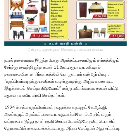
அங்குசம் குழுமத்துடன் இணைந்து பணியாற்ற வாய்ப்பு.
நான் தலைவராக இருந்த போது அறக்கட்டளையிலும் சங்கத்திலும்
சேர்த்து வைத்திருந்த சுமார் 11 கோடி ரூபாயை, விஷால்
தலைமையிலான நிர்வாகத்தின் பொருளாளர் எஸ் ஆர் பிரபு ,
“உறுப்பினர்களுக்கு உதவிகள் வழங்குவதற்கு அஞ்சு பைசா கூட
இருக்காமல் செய்து விடுவோம்” என்று பகிரங்கமாக சவால் விட்டு
கஜானாவையே காலி செய்தார்கள்.
1994 ல் சங்க உறுப்பினர்கள் நலனுக்காக நானும் கே.ஆர்.ஜி.
அவர்களும் அறக்கட்டளையை உருவாக்கினோம். அதில் வரும்
வட்டியை எடுத்து தான் உதவி செய்ய வேண்டுமே தவிர டெபாசிட்
தொகையில் கை வைக்கக் கூடாது. அப்படி செய்தால் அது சட்டப்படி