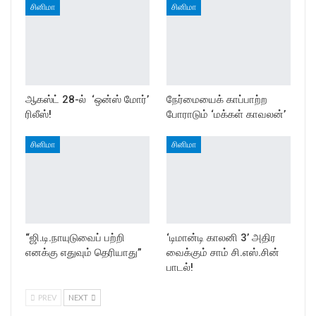
சினிமா
சினிமா
ஆகஸ்ட் 28-ல் ‘ஒன்ஸ் மோர்’
நேர்மையைக் காப்பாற்ற
ரிலீஸ்!
போராடும் ‘மக்கள் காவலன்’
சினிமா
சினிமா
“ஜி.டி.நாயுடுவைப் பற்றி
‘டிமான்டி காலனி 3’ அதிர
எனக்கு எதுவும் தெரியாது”
வைக்கும் சாம் சி.எஸ்.சின்
பாடல்!
PREV
NEXT