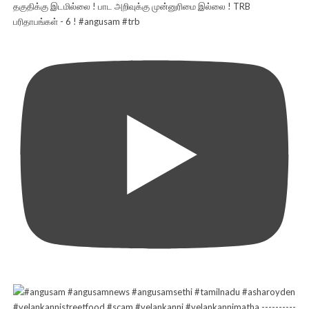
தகுதிக்கு இடமில்லை ! பாட அறிவுக்கு முன்னுரிமை இல்லை ! TRB
பரிதாபங்கள் - 6 ! #angusam #trb