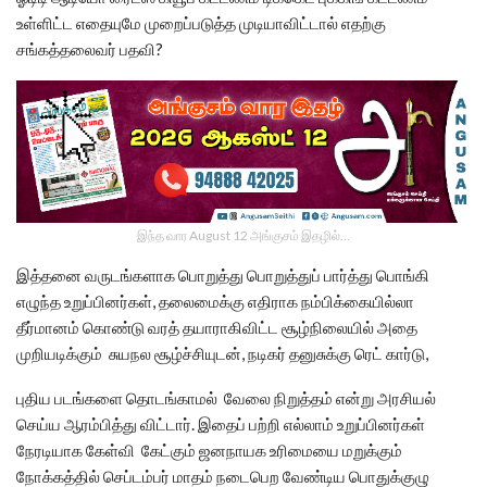
உள்ளிட்ட எதையுமே முறைப்படுத்த முடியாவிட்டால் எதற்கு
சங்கத்தலைவர் பதவி?
இந்த வார August 12 அங்குசம் இதழில்…
இத்தனை வருடங்களாக பொறுத்து பொறுத்துப் பார்த்து பொங்கி
எழுந்த உறுப்பினர்கள், தலைமைக்கு எதிராக நம்பிக்கையில்லா
தீர்மானம் கொண்டு வரத் தயாராகிவிட்ட சூழ்நிலையில் அதை
முறியடிக்கும் சுயநல சூழ்ச்சியுடன், நடிகர் தனுசுக்கு ரெட் கார்டு,
புதிய படங்களை தொடங்காமல் வேலை நிறுத்தம் என்று அரசியல்
செய்ய ஆரம்பித்து விட்டார். இதைப் பற்றி எல்லாம் உறுப்பினர்கள்
நேரடியாக கேள்வி கேட்கும் ஜனநாயக உரிமையை மறுக்கும்
நோக்கத்தில் செப்டம்பர் மாதம் நடைபெற வேண்டிய பொதுக்குழு