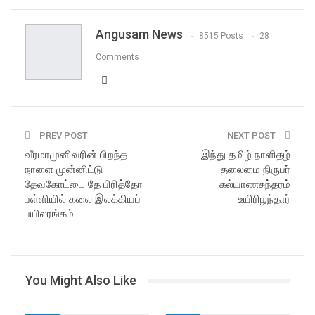
Email
Angusam News
8515 Posts
28
Comments
PREV POST
NEXT POST
வீரமாமுனிவரின் பிறந்த
இந்து தமிழ் நாளிதழ்
நாளை முன்னிட்டு
தலைமை நிருபர்
தேவகோட்டை தே பிரித்தோ
கல்யாணசுந்தரம்
பள்ளியில் கலை இலக்கியப்
உயிரிழந்தார்
பயிலரங்கம்
You Might Also Like