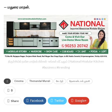
— மதுரை மாறன்.
திருச்சியில் நவீன மாடூலர் கிச்சன் -உங்கள் வீட்டிலும் | National Modular Kitchen
#business #trending
Cinema
Thenandal Murali
கே ஆர்
தேனாண்டாள் முரளி
0
Share
Facebook
Twitter
Google+
ReddIt
WhatsApp
Pinterest