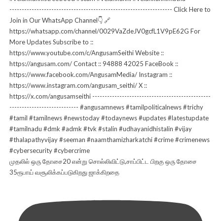
முதலில் ஒரு தோசை20 என்று சொல்லிவிட்டு,சாப்பிட்ட பிறகு ஒரு தோசை
35ரூபாய் வசூலிக்கப்படுகிறது ஜாக்கிறதை