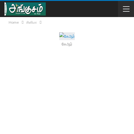
Home
சினிமா
கேஆர்