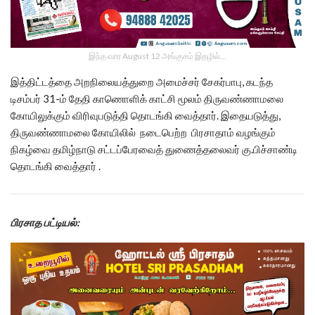
இந்த வார August 12 அங்குசம் இதழில்…
இத்திட்டத்தை அறநிலையத்துறை அமைச்சர் சேகர்பாபு, கடந்த
டிசம்பர் 31-ம் தேதி காணொளிக் காட்சி மூலம் திருவண்ணாமலை
கோயிலுக்கும் விரிவுபடுத்தி தொடங்கி வைத்தார். இதையடுத்து,
திருவண்ணாமலை கோயிலில் நடைபெற்ற பிரசாதாம் வழங்கும்
நிகழ்வை தமிழ்நாடு சட்டப்பேரவைத் துணைத்தலைவர் கு.பிச்சாண்டி
தொடங்கி வைத்தார் .
பிரசாத பட்டியல்: