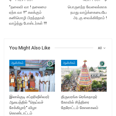
”தலைவி வா ! தலைமை
பொருளற்ற வேலைக்காக
ஏற்க வா !!” கலக்கும்
நமது வாழ்க்கையையே
கனிமொழி பிறந்தநாள்
அடகு வைக்கிறோம் !
வாழ்த்து போஸ்டர்கள் !!!
You Might Also Like
All
ஆன்மீகம்
ஆன்மீகம்
இலால்குடி சப்தரிஷீஸ்வரர்
திருவரங்க ரெங்கநாதர்
ஆலயத்தில் ”தெய்வச்
கோவில் சித்திரை
சேக்கிழார்” விழா
தேரோட்டம் கோலாகலம்
கொண்டாட்டம்