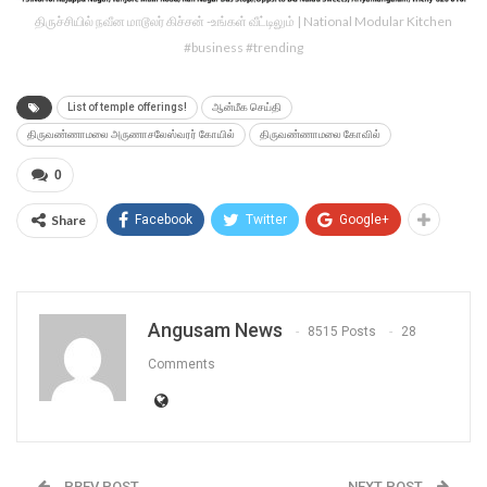
திருச்சியில் நவீன மாடூலர் கிச்சன் -உங்கள் வீட்டிலும் | National Modular Kitchen
#business #trending
List of temple offerings!
ஆன்மீக செய்தி
திருவண்ணாமலை அருணாசலேஸ்வரர் கோயில்
திருவண்ணாமலை கோவில்
0
Share
Facebook
Twitter
Google+
Angusam News
8515 Posts
28
Comments
PREV POST
NEXT POST