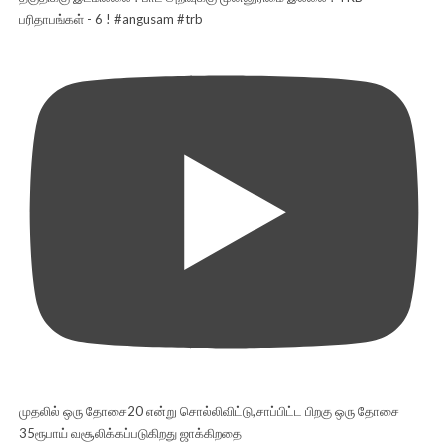
பரிதாபங்கள் - 6 ! #angusam #trb
முதலில் ஒரு தோசை20 என்று சொல்லிவிட்டு,சாப்பிட்ட பிறகு ஒரு தோசை
35ரூபாய் வசூலிக்கப்படுகிறது ஜாக்கிறதை