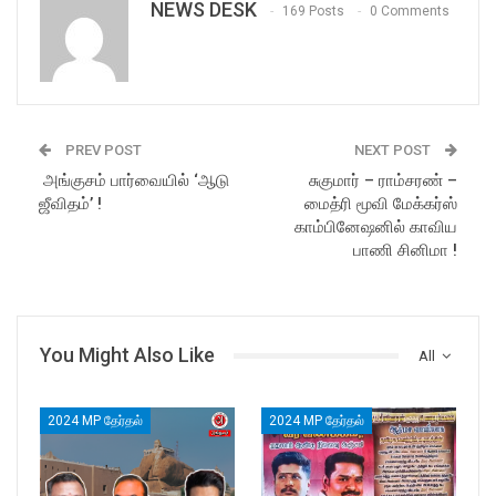
NEWS DESK
169 Posts
0 Comments
PREV POST
NEXT POST
அங்குசம் பார்வையில் ‘ஆடு
சுகுமார் – ராம்சரண் –
ஜீவிதம்’ !
மைத்ரி மூவி மேக்கர்ஸ்
காம்பினேஷனில் காவிய
பாணி சினிமா !
You Might Also Like
All
2024 MP தேர்தல்
2024 MP தேர்தல்