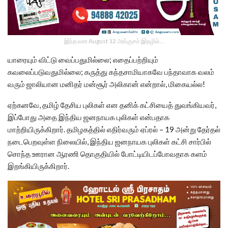
இந்த வார August 12 அங்குசம் இதழில்…
யாரையும் விட்டு வைப்பதுமில்லை; எதைப்பற்றியும்
கவலைப்படுவதுமில்லை; கருத்து கந்தசாமியாகவே பந்தாவாக வலம்
வரும் ஜாலியான மனிதர் மன்சூர் அலிகான் என்றால், மிகையல்ல!
ஏற்கனவே, தமிழ் தேசிய புலிகள் என தனிக் கட்சியைத் துவங்கியவர்,
இப்போது அதை இந்திய ஜனநாயக புலிகள் என்பதாக
மாற்றியிருக்கிறார். தமிழகத்தில் எதிர்வரும் ஏப்ரல் – 19 அன்று தேர்தல்
நடைபெறவுள்ள நிலையில், இந்திய ஜனநாயக புலிகள் கட்சி சார்பில்
சொந்த ஊரான ஆரணி தொகுதியில் போட்டியிடப்போவதாக களம்
இறங்கியிருக்கிறார்.