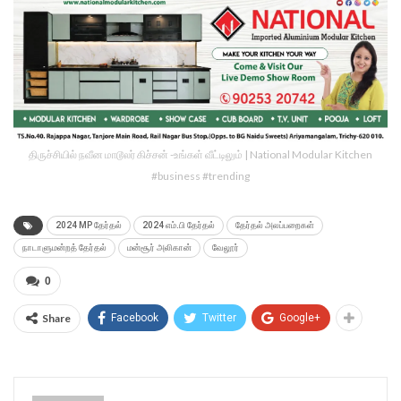
திருச்சியில் நவீன மாடூலர் கிச்சன் -உங்கள் வீட்டிலும் | National Modular Kitchen
#business #trending
2024 MP தேர்தல்
2024 எம்.பி தேர்தல்
தேர்தல் அலப்பறைகள்
நாடாளுமன்றத் தேர்தல்
மன்சூர் அலிகான்
வேலூர்
0
Share
Facebook
Twitter
Google+