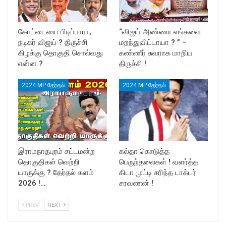
கோட்டையை பிடிப்பாரா,
“விஜய் அண்ணா எங்களை
நடிகர் விஜய் ? திருச்சி
மறந்துவிட்டாயா ? ” –
கிழக்கு தொகுதி சொல்வது
கண்ணீர் சுவராக மாறிய
என்ன ?
திருச்சி !
2024 MP தேர்தல்
2024 MP தேர்தல்
இராமநாதபுரம் சட்டமன்ற
கல்தா கொடுத்த
தொகுதிகள் வெற்றி
பெருந்தலைகள் ! வளர்த்த
யாருக்கு ? தேர்தல் களம்
கிடா முட்டி சரிந்த டாக்டர்
2026 !…
சரவணன் !
PREV
NEXT