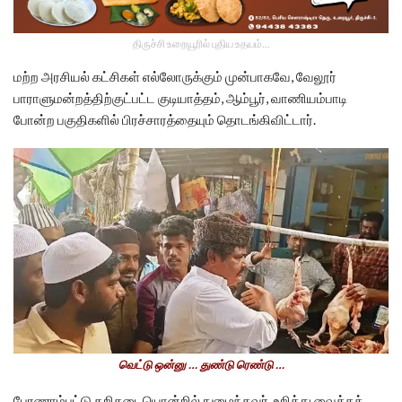
திருச்சி உறையூரில் புதிய உதயம்...
மற்ற அரசியல் கட்சிகள் எல்லோருக்கும் முன்பாகவே, வேலூர்
பாராளுமன்றத்திற்குட்பட்ட குடியாத்தம், ஆம்பூர், வாணியம்பாடி
போன்ற பகுதிகளில் பிரச்சாரத்தையும் தொடங்கிவிட்டார்.
வெட்டு ஒன்னு … துண்டு ரெண்டு …
பேரணாம்பட்டு கறிகடையொன்றில் நுழைந்தவர், உறித்து வைத்தக்