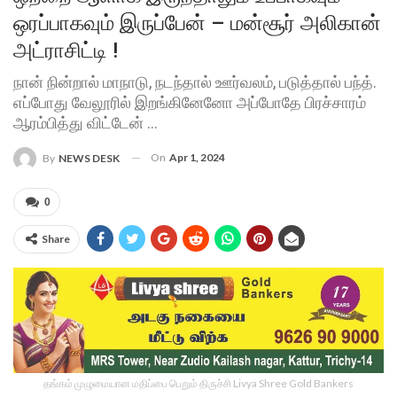
ஒரப்பாகவும் இருப்பேன் – மன்சூர் அலிகான்
அட்ராசிட்டி !
நான் நின்றால் மாநாடு, நடந்தால் ஊர்வலம், படுத்தால் பந்த்.
எப்போது வேலூரில் இறங்கினேனோ அப்போதே பிரச்சாரம்
ஆரம்பித்து விட்டேன் ...
On
Apr 1, 2024
By
NEWS DESK
0
Share
தங்கம் முழுமையான மதிப்பை பெறும் திருச்சி Livya Shree Gold Bankers