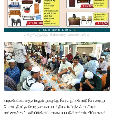
அங்குசம் குழுமத்துடன் இணைந்து பணியாற்ற வாய்ப்பு.
காதர்பேட்டை மசூதிக்குள் நுழைந்து இளைஞர்களோடு இணைந்து
நோன்பு திறந்து தொழுகையை நடத்தியவர், “எந்தக் கட்சியும்
என்னைக் கூட்டணியில் சேர்ப்பதற்கு பயப்படுகிறார்கள். தீர்ப்பு எழுதி