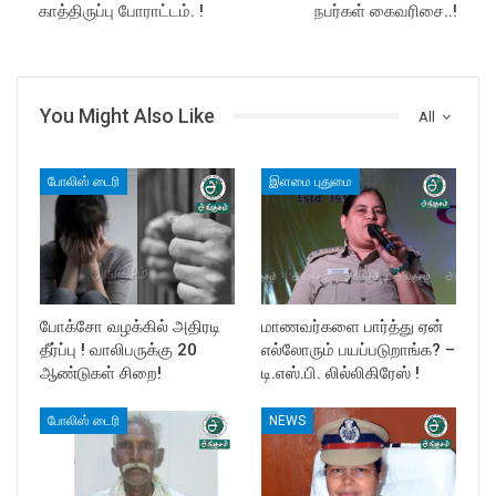
காத்திருப்பு போராட்டம். !
நபர்கள் கைவரிசை..!
You Might Also Like
All
போலிஸ் டைரி
இளமை புதுமை
போக்சோ வழக்கில் அதிரடி
மாணவர்களை பார்த்து ஏன்
தீர்ப்பு ! வாலிபருக்கு 20
எல்லோரும் பயப்படுறாங்க? –
ஆண்டுகள் சிறை!
டி.எஸ்.பி. லில்லிகிரேஸ் !
போலிஸ் டைரி
NEWS