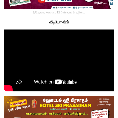
இந்த வார August 12 அங்குசம் இதழில்…
வீடியோ லிங்