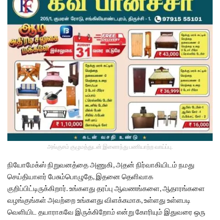
அங்குசம் குழுமத்துடன் இணைந்து பணியாற்ற வாய்ப்பு.
நியோமேக்ஸ் நிறுவனத்தை அணுகி, அதன் நிர்வாகியிடம் நமது
செய்தியாளர் பேசும்பொழுதே, இதனை தெளிவாக
குறிப்பிட்டிருக்கிறார். உங்களது தரப்பு ஆவணங்களை, ஆதாரங்களை
வழங்குங்கள் அவற்றை உங்களது விளக்கமாக, உள்ளது உள்ளபடி
வெளியிட தயாராகவே இருக்கிறோம் என்று கோரியும் இதுவரை ஒரு