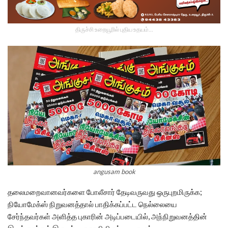
திருச்சி உறையூரில் புதிய உதயம்...
angusam book
தலைமறைவானவர்களை போலீசார் தேடிவருவது ஒருபுறமிருக்க;
நியோமேக்ஸ் நிறுவனத்தால் பாதிக்கப்பட்ட நெல்லையை
சேர்ந்தவர்கள் அளித்த புகாரின் அடிப்படையில், அந்நிறுவனத்தின்