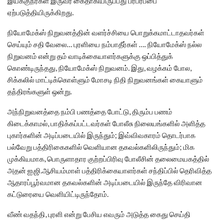
இயக்குநர்கள் இருவர் கைதாகியிருப்பது பரபரப்பை
ஏற்படுத்தியிருக்கிறது.
நியோமேக்ஸ் நிறுவனத்தின் வளர்ச்சியை பொறுக்கமாட்டாதவர்கள்
செய்யும் சதி வேலை… புரளியை நம்பாதீர்கள் …. நியோமேக்ஸ் நல்ல
நிறுவனம் என்று தம் வாடிக்கையாளர்களுக்கு ஒப்பித்துக்
கொண்டிருந்தது, நியோமேக்ஸ் நிறுவனம். இது, வழக்கம் போல,
சிக்கலில் மாட்டிக்கொள்ளும் மோசடி நிதி நிறுவனங்கள் கையாளும்
தந்திரங்களுள் ஒன்று.
அந்நிறுவனத்தை நம்பி பணத்தை போட்டு, திரும்ப பணம்
கிடைக்காமல், பாதிக்கப்பட்டவர்கள் போலீசு நிலையங்களில் அளித்த
புகார்களின் அடிப்படையில் இருந்தும்; இவ்விவகாரம் தொடர்பாக
பல்வேறு பத்திரிகைகளில் வெளியான தகவல்களிலிருந்தும்; மிக
முக்கியமாக, பொருளாதார குற்றப்பிரிவு போலீசின் தலைமையகத்தில்
அதன் ஐ.ஜி.ஆசியம்மாள் பத்திரிக்கையாளர்கள் சந்திப்பில் தெரிவித்த
ஆதாரப்பூர்வமான தகவல்களின் அடிப்படையில் இருந்தே விரிவான
கட்டுரையை வெளியிட்டிருந்தோம்.
வீண் வதந்தி, புரளி என்று பேசிய எவரும் அடுத்த கைது செய்தி