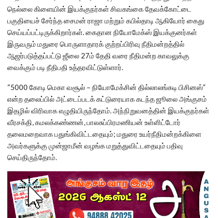
நெல்லை கிளையின் இயக்குநர்கள் சிவகங்கை தேவக்கோட்டை
பகுதியைச் சேர்ந்த சைமன் ராஜா மற்றும் கபில்தாடி ஆகியோர் கைது
செய்யப்பட்டிருக்கிறார்கள். கைதான நியோமேக்ஸ் இயக்குனர்கள்
இருவரும் மதுரை பொருளாதாரக் குற்றப்பிரிவு நீதிமன்றத்தில்
ஆஜர்படுத்தப்பட்டு ஜீலை 27ம் தேதி வரை நீதிமன்ற காவலுக்கு
வைக்கும் படி நீதிபதி உத்தரவிட்டுள்ளார்.
“5000 கோடி மெகா வசூல் – நியோமேக்சின் தில்லாலங்கடி பிசினஸ்”
என்ற தலைப்பில் அட்டைப்படக் கட்டுரையாக கடந்த ஜூலை அங்குசம்
இதழில் விரிவாக எழுதியிருந்தோம். அந்நிறுவனத்தின் இயக்குநர்கள்
வீரசக்தி, கமலக்கண்ணன், பாலசுப்பிரமணியன் உள்ளிட்டோர்
தலைமறைவாக பதுங்கிவிட்டதையும்; மதுரை உயர்நீதிமன்றக்கிளை
அவர்களுக்கு முன்ஜாமீன் வழங்க மறுத்துவிட்டதையும் பதிவு
செய்திருந்தோம்.