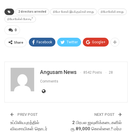
2 directors arrested
நியோ மேகஸ் இயக்குநர்கள் கைது
நியோமேக்ஸ் கைது
நியோமேக்ஸ் மோசடி“
0
Share
Facebook
Twitter
Google+
Angusam News
8542 Posts
28
Comments
PREV POST
NEXT POST
உப்பிலியபுரத்தில்
2 பிரபல ஜவுளிக்கடைகளில்
விவசாயிகள் தொடர்
ரூ.89,000 கொள்ளை.! மர்ம