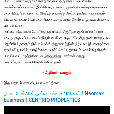
போட்ட பணம் வருமா? என்ற கவலை ஒருபக்கம், வெளியில்
சொன்னால் வெட்கம் இன்னொரு பக்கம். முதலீடு செய்த தொகையை
வெளியில் சொன்னால், அதற்கு கணக்கு கேட்பார்களோ என்ற பயம்
காரணமாகவும் சிலர் வெளிப்படையாக புகார் அளிக்க முன்வரவில்லை
என்கிறார்கள்.
”எங்கள் மீது புகார் கொடுத்து, நாங்கள் ஜெயிலுக்கு போய்விட்டால்
உங்களுக்கு எப்படி பணம் திரும்பக் கிடைக்கும்?” என்று தலைமறைவாக
பதுங்கியிருக்கும் நியோமேக்ஸ் நிறுவனத்தின் நிர்வாக இயக்குநர்கள்
ஜூம் மீட்டிங்கில், லாஜிக்காக ”லாக்” செய்வதாகவும் சொல்கிறார்கள்.
போலீசு வட்டாரத்திலோ, அடுத்தடுத்து புகார்கள் வந்து
கொண்டிருப்பதாக தெரிவிக்கிறார்கள்.
– ஆதிரன் , ஷாகுல்
இது தொடர்பான வீடியோ செய்திகள்
நியோமேக்சின் தில்லாலங்கடி பிசினஸ் ! Neomax
business I CENTRIO PROPERTIES