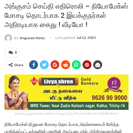
அங்குசம் செய்தி எதிரொலி – நியோமேக்ஸ்
மோசடி தொடர்பாக 2 இயக்குநர்கள்
அதிரடியாக கைது ! வீடியோ !
Last updated
Jul 12, 2023
By
Angusam News
0
Share
தங்கம் முழுமையான மதிப்பை பெறும் திருச்சி Livya Shree Gold Bankers
நியோமேக்ஸ் நிறுவன மோசடி தொடர்பாக, நெல்லையைச் சேர்ந்த
பாதிக்கப்பட்டவர்களின் புகாரின் அடிப்படையில், அந்நிறுவனத்தின்