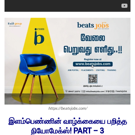
https://beatsjobs.com/
இளம்பெண்ணின் வாழ்க்கையை பறித்த
நியோமேக்ஸ்! PART – 3