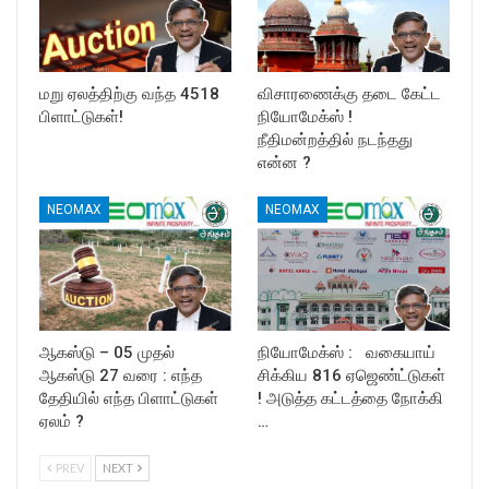
மறு ஏலத்திற்கு வந்த 4518
விசாரணைக்கு தடை கேட்ட
பிளாட்டுகள்!
நியோமேக்ஸ் !
நீதிமன்றத்தில் நடந்தது
என்ன ?
NEOMAX
NEOMAX
ஆகஸ்டு – 05 முதல்
நியோமேக்ஸ் : வகையாய்
ஆகஸ்டு 27 வரை : எந்த
சிக்கிய 816 ஏஜெண்ட்டுகள்
தேதியில் எந்த பிளாட்டுகள்
! அடுத்த கட்டத்தை நோக்கி
ஏலம் ?
…
PREV
NEXT