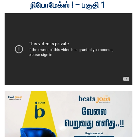
நியோமேக்ஸ் ! – பகுதி 1