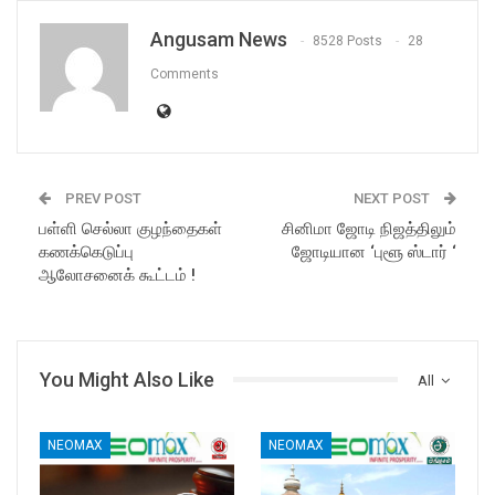
Angusam News
8528 Posts
28
Comments
PREV POST
NEXT POST
பள்ளி செல்லா குழந்தைகள்
சினிமா ஜோடி நிஜத்திலும்
கணக்கெடுப்பு
ஜோடியான ‘புளூ ஸ்டார் ‘
ஆலோசனைக் கூட்டம் !
You Might Also Like
All
NEOMAX
NEOMAX