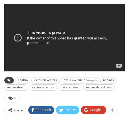
centrio
centrioinvestors
exclusive audio அங்குசம்
neomax
neomaxfraud
neomaxinvstors
neomaxlatest
neomaxlatestnews
0
Share
Facebook
Twitter
Google+