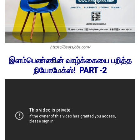
https://beatsjobs.com/
இளம்பெண்ணின் வாழ்க்கையை பறித்த
நியோமேக்ஸ்! PART -2