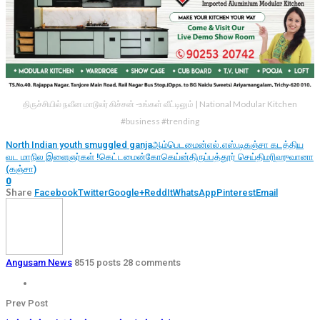
திருச்சியில் நவீன மாடூலர் கிச்சன் -உங்கள் வீட்டிலும் | National Modular Kitchen
#business #trending
North Indian youth smuggled ganja
ஆம்பெடமைன்
எல்.எஸ்.டி
கஞ்சா கடத்திய
வட மாநில இளைஞர்கள் !
கெட்டமைன்
கோகெய்ன்
திருப்பத்தூர் செய்தி
மரிஹுவானா
(கஞ்சா)
0
Share
Facebook
Twitter
Google+
ReddIt
WhatsApp
Pinterest
Email
Angusam News
8515 posts
28 comments
Prev Post