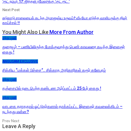
‘ரூட் நம்பர் 17’ ஜித்தன் ரமேஷுக்கு ‘குட் ரூட் ‘
Next Post
சுடுகாடு சாலையைக் கடந்த அமானுஷ்ய உருவம்? வீடியோ எடுத்த வாலிபருக்கு திடீர்
காய்ச்சல் !!
You Might Also Like
More From Author
சற்று முன்
துறையூர் – பணியிலிருந்த போக்குவரத்து பெண் காவலரை கடித்த இளைஞர்
கைது !
ANGUSAM EXCLUSIVE
சிக்கிய “மக்கள் பிச்சை”.. சிக்காத அதிகாரிகள் கரூர் களேபரம்
சற்று முன்
தஞ்சையில் நடைபெற்ற கண்டண ஆர்ப்பாட்டம் 25 பேர் கைது !
சற்று முன்
வாடகை தராததால் ஓட்டுநர்களால் தாக்கப்பட்ட இளைஞர் கவலைக்கிடம் –
நடந்தது என்ன?
Prev
Next
Leave A Reply