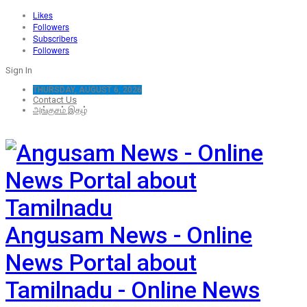
Likes
Followers
Subscribers
Followers
Sign In
THURSDAY, AUGUST 6, 2026
Contact Us
அங்குசம் இதழ்
Angusam News - Online
News Portal about
Tamilnadu - Online News