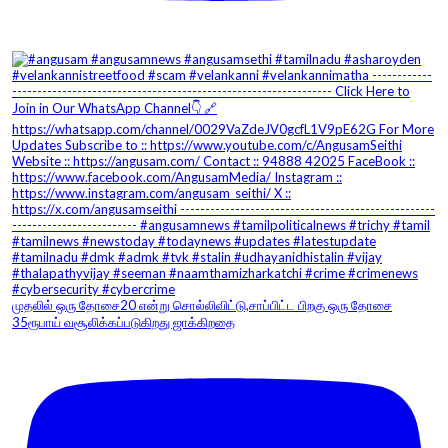
முதலில் ஒரு தோசை20 என்று சொல்லிவிட்டு,சாப்பிட்ட பிறகு ஒரு தோசை
35ரூபாய் வசூலிக்கப்படுகிறது ஜாக்கிறதை