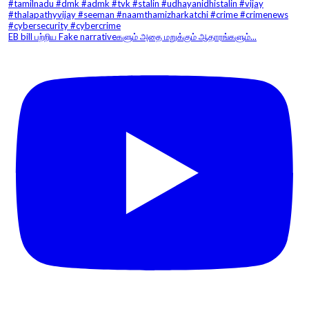
EB bill பற்றிய Fake narrativeகளும் அதை மறுக்கும் ஆதாரங்களும்...