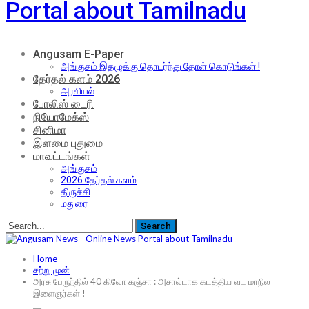
Portal about Tamilnadu
Angusam E-Paper
அங்குசம் இதழுக்கு தொடர்ந்து தோள் கொடுங்கள் !
தேர்தல் களம் 2026
அரசியல்
போலிஸ் டைரி
நியோமேக்ஸ்
சினிமா
இளமை புதுமை
மாவட்டங்கள்
அங்குசம்
2026 தேர்தல் களம்
திருச்சி
மதுரை
Home
சற்று முன்
அரசு பேருந்தில் 40 கிலோ கஞ்சா : அசால்டாக கடத்திய வட மாநில
இளைஞர்கள் !