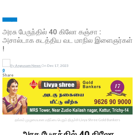
சற்று முன்
அரசு பேருந்தில் 40 கிலோ கஞ்சா :
அசால்டாக கடத்திய வட மாநில இளைஞர்கள்
!
By
Angusam News
On
Dec 17, 2023
0
Share
தங்கம் முழுமையான மதிப்பை பெறும் திருச்சி Livya Shree Gold Bankers
அரசு பேருந்தில் 40 கிலோ