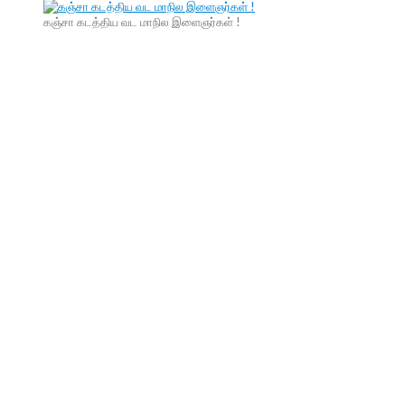
கஞ்சா கடத்திய வட மாநில இளைஞர்கள் !