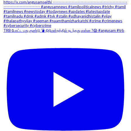
TRB போட்ட புது குண்டு 💣 நீதிமன்றத்தில் நடந்தது என்ன ?😱 #angusam #trb