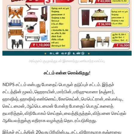
அங்குசம் குழுமத்துடன் இணைந்து பணியாற்ற வாய்ப்பு.
சட்டம் என்ன சொல்கிறது!
NDPS சட்டம் என்பது போதைப் பொருள் தடுப்புச் சட்டம். இந்தச்
சட்டத்தின் மூலம், ஹெராயின், மார்பின், மரிஹுவானா (கஞ்சா),
ஹாஷிஷ், ஹாஷிஷ் எண்ணெய், கோகெய்ன், மெபெட்ரான், எல்.எஸ்.டி,
கெட்டமைன், ஆம்பெடமைன் போன்ற போதைப் பொருட்களைத்
தயாரித்தல், விநியோகம் செய்தல், வைத்திருத்தல், விற்பனை செய்தல்
ஆகியவற்றுக்கு எதிராக வழக்குத் தொடரப்படுகிறது.
இந்தச் சட்டத்தின் 20வது பிரிவின்படி, சட்டவிரோதமாக கஞ்சாவை