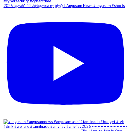
2026 ஆகஸ்ட் 12 அங்குசம் வார இதழ் ! Angusam News #angusam #shorts