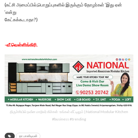
(கட்சி அமைப்பில்,பொறுப்புகளில் இருக்கும் தோழர்கள் ‘இது ஏன்
‘என்று
கேட்கக்கூடாதா?)
-வீ.வெள்ளிங்கிரி.
திருச்சியில் நவீன மாடூலர் கிச்சன் -உங்கள் வீட்டிலும் | National Modular Kitchen
#business #trending
தா.பாண்டியன்