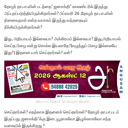
தோழர் தா.பா.வின் படத்தை” ஜனசக்தி” காலண்டரில் இருந்து
அப்புறப்படுத்தியிருக்கிறார்கள்? பிப்ரவரி 26 ,தோழர் தா.பா.வின்
நினைவுநாள் என்ற வாசகம் இருந்து வந்ததையும்
நீக்கியிருக்கிறார்கள்?
இது, அநியாயம் இல்லையா? அக்கிரமம் இல்லையா? இது,அறியாமல்
செய்த பிழை என்று சொல்ல இயலாதே?(எழுத்துப் பிழை இல்லையே
இது?) இதனை யார் செய்தார்கள்? ஏன்?
இந்த வார August 12 அங்குசம் இதழில்…
செய்தார்கள்? எதற்காக இதனைச் செய்தார்கள்? தோழர் தா.பா.படம்
இருப்பது, ஜனசக்தி”க்கு இடையூறாகவோ,இழுக்காகவோ எந்த
வகையில் இருக்கிறது ?