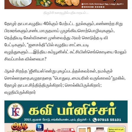
திருச்சி உறையூரில் புதிய உதயம்...
தோழர் தா.பா.எழுதிய 40க்கும் மேற்பட்ட நூல்களும், எண்ணற்ற சிறு
பிரசுரங்களும்,சண்டமாருதமாய் முழங்கியசொற்பொழிவுகளும்,
நெத்தியடி கேள்விகளை முன்வைத்து அவர் கொடுத்த டி வி
பேட்டிகளும், “ஜனசக்தி”யில் எழுதிய சாட்டையடி
எழுத்துகளும்…..இந்திய கம்யூனிஸ்ட் கட்சியின்செங்கொடியை மேலும்
சிவப்பாக்க வில்லையா?
ஆகச் சிறந்த ‘ஜீனியஸ்’என்று புகழப்படத்தக்கவர்கள், நமக்குச்
சொல்லாததை,எழுதாததை “பொதுவுடமையரின் வருங்காலம்”நூலில்,
தோழர் தா.பா.சிந்தித்திருக்கிறார்; சொல்லியிருக்கிறார்;
எழுதியிருக்கிறார்