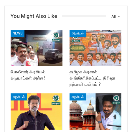
You Might Also Like
All
NEWS
அரசியல்
போலீஸார் அரசியல்
தமிழக அரசால்
அடியாட்கள் அல்ல !
அங்கீகரிக்கப்பட்ட திரிஷா
நற்பணி மன்றம் ?
அரசியல்
அரசியல்