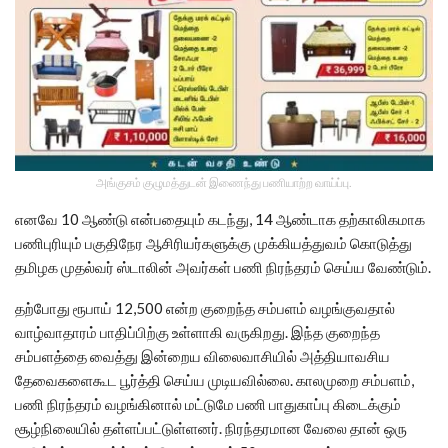
அங்குசம் குழுமத்துடன் இணைந்து பணியாற்ற வாய்ப்பு.
எனவே 10 ஆண்டு என்பதையும் கடந்து, 14 ஆண்டாக தற்காலிகமாக
பணிபுரியும் பகுதிநேர ஆசிரியர்களுக்கு முக்கியத்துவம் கொடுத்து
தமிழக முதல்வர் ஸ்டாலின் அவர்கள் பணி நிரந்தரம் செய்ய வேண்டும்.
தற்போது ரூபாய் 12,500 என்ற குறைந்த சம்பளம் வழங்குவதால்
வாழ்வாதாரம் பாதிப்பிற்கு உள்ளாகி வருகிறது. இந்த குறைந்த
சம்பளத்தை வைத்து இன்றைய விலைவாசியில் அத்தியாவசிய
தேவைகளைகூட பூர்த்தி செய்ய முடியவில்லை. காலமுறை சம்பளம்,
பணி நிரந்தரம் வழங்கினால் மட்டுமே பணி பாதுகாப்பு கிடைக்கும்
சூழ்நிலையில் தள்ளப்பட்டுள்ளனர். நிரந்தரமான வேலை தான் ஒரு