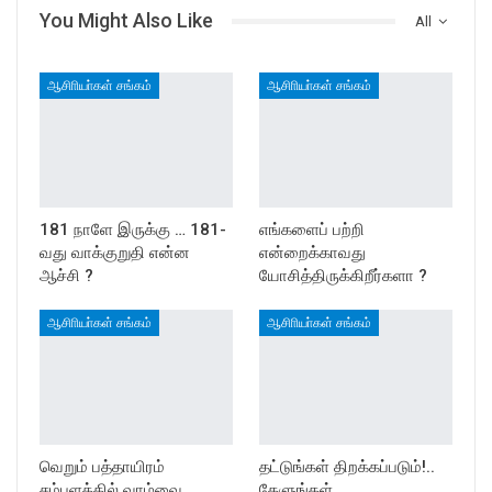
You Might Also Like
All
ஆசிாியா்கள் சங்கம்
ஆசிாியா்கள் சங்கம்
181 நாளே இருக்கு … 181-
எங்களைப் பற்றி
வது வாக்குறுதி என்ன
என்றைக்காவது
ஆச்சி ?
யோசித்திருக்கிறீர்களா ?
ஆசிாியா்கள் சங்கம்
ஆசிாியா்கள் சங்கம்
வெறும் பத்தாயிரம்
தட்டுங்கள் திறக்கப்படும்!..
சம்பளத்தில் வாழ்வை
கேளுங்கள்