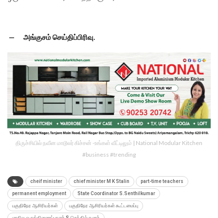
— அங்குசம் செய்திப்பிரிவு.
திருச்சியில் நவீன மாடூலர் கிச்சன் -உங்கள் வீட்டிலும் | National Modular Kitchen
#business #trending
cheif minister
chief minister M K Stalin
part-time teachers
permanent employment
State Coordinator S.Senthilkumar
பகுதிநேர ஆசிரியர்கள்
பகுதிநேர ஆசிரியர்கள் கூட்டமைப்பு
மாநில ஒருங்கிணைப்பாளர் S.செந்தில்குமார்