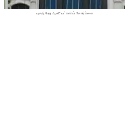
பகுதி நேர ஆசிரியா்களின் கோரிக்கை