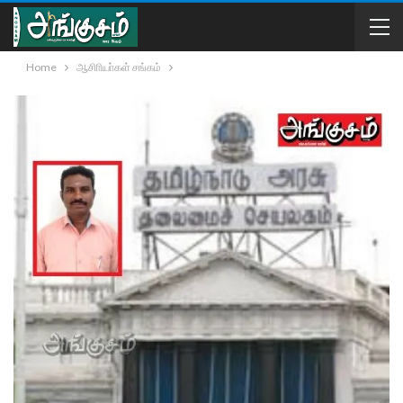
Home
ஆசிாியா்கள் சங்கம்