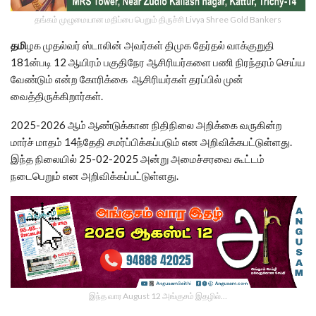
தங்கம் முழுமையான மதிப்பை பெறும் திருச்சி Livya Shree Gold Bankers
தமி
ழக முதல்வர் ஸ்டாலின் அவர்கள் திமுக தேர்தல் வாக்குறுதி
181ன்படி 12 ஆயிரம் பகுதிநேர ஆசிரியர்களை பணி நிரந்தரம் செய்ய
வேண்டும் என்ற கோரிக்கை ஆசிரியர்கள் தரப்பில் முன்
வைத்திருக்கிறார்கள்.
2025-2026 ஆம் ஆண்டுக்கான நிதிநிலை அறிக்கை வருகின்ற
மார்ச் மாதம் 14ந்தேதி சமர்ப்பிக்கப்படும் என அறிவிக்கபட்டுள்ளது.
இந்த நிலையில் 25-02-2025 அன்று அமைச்சரவை கூட்டம்
நடைபெறும் என அறிவிக்கப்பட்டுள்ளது.
இந்த வார August 12 அங்குசம் இதழில்…