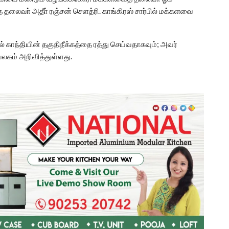
த்த தலைவா் அதீா் ரஞ்சன் செளத்ரி. காங்கிரஸ் சார்பில் மக்களவை
குல் காந்தியின் தகுதிநீக்கத்தை ரத்து செய்வதாகவும்; அவர்
லகம் அறிவித்துள்ளது.