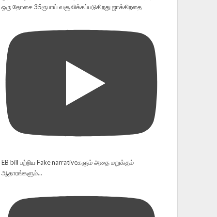
ஒரு தோசை 35ரூபாய் வசூலிக்கப்படுகிறது ஜாக்கிறதை
EB bill பற்றிய Fake narrativeகளும் அதை மறுக்கும்
ஆதாரங்களும்...