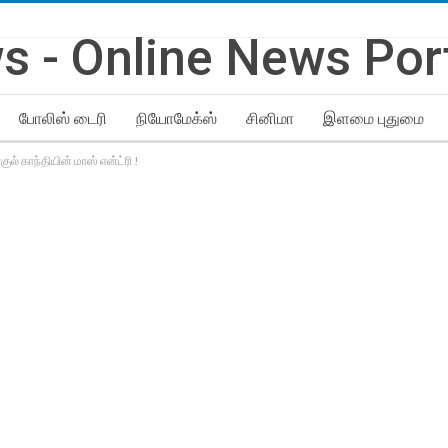
போலிஸ் டைரி
நியோமேக்ஸ்
சினிமா
இளமை புதுமை
ுல் காந்தியின் மாஸ் என்ட்ரி !