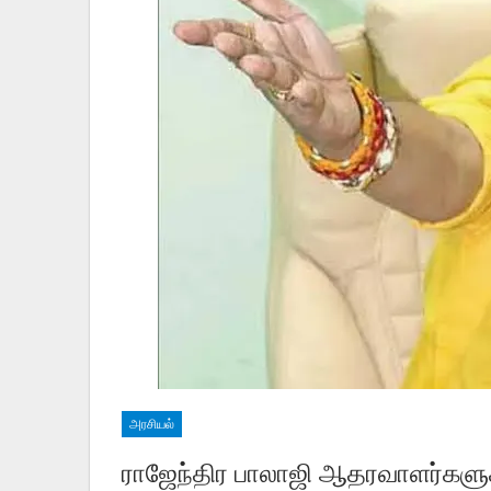
அரசியல்
ராஜேந்திர பாலாஜி ஆதரவாளர்களு