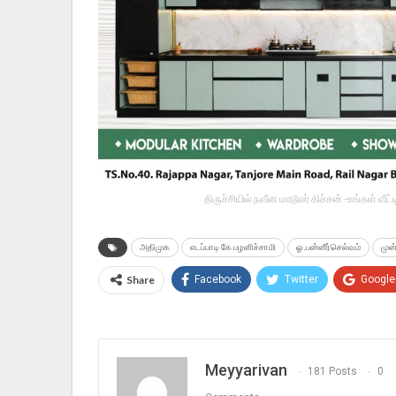
திருச்சியில் நவீன மாடூலர் கிச்சன் -உங்கள் வ
அதிமுக
எடப்பாடி கே பழனிச்சாமி
ஓ.பன்னீர்செல்வம்
முன
Share
Facebook
Twitter
Google
Meyyarivan
181 Posts
0