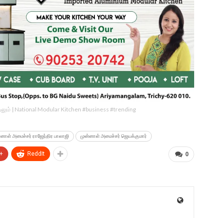
ீட்டிலும் | National Modular Kitchen #business #trending
்னாள் அமைச்சர் ராஜேந்திர பாலாஜி
முன்னாள் அமைச்சர் ஜெயக்குமார்
+
ReddIt
0