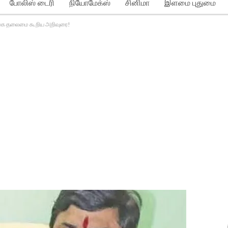
போலிஸ் டைரி
நியோமேக்ஸ்
சினிமா
இளமை புதுமை
ிமுக தலைமை கூறிய அறிவுரை!