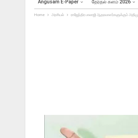
Angusam E-Paper
தேர்தல் களம் 2026
Home
அரசியல்
ராஜேந்திர பாலாஜி ஆதரவாளர்களுக்கும் அத