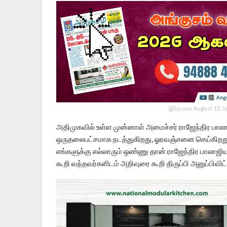
இந்த வார August 12 அ
அதிமுகவில் உள்ள முன்னாள் அமைச்சர் ராஜேந்திர ப
ஒருதலைபட்சமாக நடத்துகிறது, ஓரவஞ்சனை செய்கிறது
எங்களுக்கு எல்லாரும் ஒண்ணு தான் ராஜேந்திர பாலாஜியு
கூறி வந்தவர்களிடம் அறிவுரை கூறி திருப்பி அனுப்பிவிட