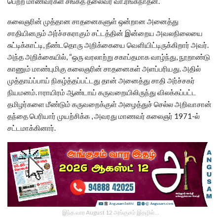
பெற்ற மாணவர்கள் சங்கத் தலைவர் வா.ரங்கநாதன்.
கலைஞரின் முத்தான சாதனைகளுள் ஒன்றான அனைத்து
சாதியினரும் அர்ச்சகராகும் சட்டத்தின் இன்றைய அவலநிலையை
சுட்டிக்காட்டி, நீண்டதொரு அறிக்கையை வெளியிட்டிருக்கிறார் அவர்.
அந்த அறிக்கையில், “ஒரு வரலாற்று சகாப்தமாக வாழ்ந்து, நூறாண்டு
காணும் மாண்புமிகு கலைஞரின் சாதனைகள் அளப்பரியது. அதில்
முத்தாய்ப்பாய் நிகழ்த்தப்பட்டது தான் அனைத்து சாதி அர்ச்சகர்
நியமனம். ஈராயிரம் ஆண்டாய் கருவறையிலிருந்து விலக்கப்பட்ட
தமிழர்களை மீண்டும் கருவறைக்குள் அழைத்துச் செல்ல அறிவாசான்
தந்தை பெரியார் முயற்சிக்க , அவரது மாணவர் கலைஞர் 1971-ல்
சட்டமாக்கினார்.
இந்த வார August 12 அங்குசம் இதழில்…