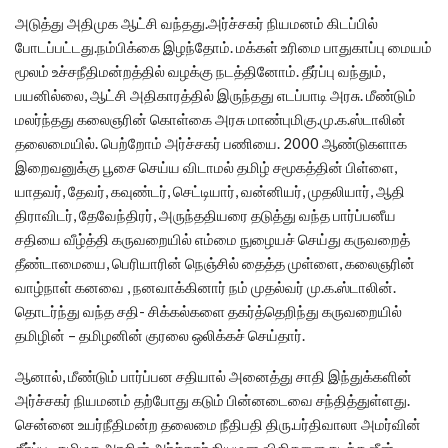
அடுத்து அதிமுக ஆட்சி வந்தது.அர்ச்சகர் நியமனம் கிடப்பில்
போடப்பட்டது.நம்பிக்கை இழந்தோம். மக்கள் உரிமை பாதுகாப்பு மையம்
மூலம் உச்சநீதிமன்றத்தில் வழக்கு நடத்தினோம். தீர்ப்பு வந்தும்,
பயனில்லை, ஆட்சி அதிகாரத்தில் இருந்தது எடப்பாடி அரசு. மீண்டும்
மலர்ந்தது கலைஞரின் கொள்கை அரசு மாண்புமிகு.மு.க.ஸ்டாலின்
தலைமையில். பெற்றோம் அர்ச்சகர் பணியை. 2000 ஆண்டுகளாக
இறைவனுக்கு பூசை செய்ய விடாமல் தமிழ் சமூகத்தின் பிள்ளை,
யாதவர், தேவர், கவுண்டர், செட்டியார், வன்னியர், முதலியார், ஆதி
திராவிடர், தேவேந்திரர், அருந்ததியரை தடுத்து வந்த பார்ப்பனீய
சதியை வீழ்த்தி கருவறையில் எம்மை நுழையச் செய்து கருவறைத்
தீண்டாமையை, பெரியாரின் நெஞ்சில் தைத்த முள்ளை, கலைஞரின்
வாழ்நாள் கனவை , நனவாக்கினார் நம் முதல்வர் மு.க.ஸ்டாலின்.
தொடர்ந்து வந்த சதி- சிக்கல்களை தகர்த்தெறிந்து கருவறையில்
தமிழின் – தமிழனின் குரலை ஒலிக்கச் செய்தார்.
ஆனால், மீண்டும் பார்ப்பன சதியால் அனைத்து சாதி இந்துக்களின்
அர்ச்சகர் நியமனம் தற்போது கடும் பின்னடைவை சந்தித்துள்ளது.
சென்னை உயர்நீதிமன்ற தலைமை நீதிபதி திரு.பர்திவாலா அமர்வின்
தீர்ப்பு , தமிழக அரசின் அர்ச்சகர் நியமன விதிகளை கடந்த ஜீன்,