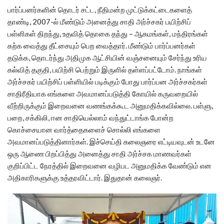
பார்ப்பனர்களின் தொடர் சட்ட, நீதிமன்ற முட்டுக்கட்டைகளைத்
தாண்டி, 2007-ல் மீண்டும் அனைத்து சாதி அர்ச்சகர் பயிற்சிப்
பள்ளிகள் திறந்து, உதவித் தொகை தந்து – ஆகமங்கள், மந்திரங்கள்
கற்க வைத்து தீட்சையும் பெற வைத்தார். மீண்டும் பார்ப்பனர்கள்
தடுக்க, தொடர்ந்து அதிமுக ஆட்சியின் வஞ்சனையும் சேர்ந்து உரிய
கல்வித் தகுதி, பயிற்சி பெற்றும் இருளில் தள்ளப்பட்டோம். நாங்கள்
அர்ச்சகர் பயிற்சிப் பள்ளியில் படிக்கும் போது பார்ப்பன அர்ச்சகர்கள்
சாதிரீதியாக எங்களை அவமானப்படுத்தி கோயில் கருவறையில்
வீற்றிருக்கும் இறைவனை வணங்கக்கூட அனுமதிக்கவில்லை. பள்ளு,
பறை, சக்கிலி, ஈன சாதியெல்லாம் வந்துட்டாங்க போன்ற
கொச்சையான வார்த்தைகளைச் சொல்லி எங்களை
அவமானப்படுத்தினார்கள். இச்செய்தி கலைஞரை எட்டியவுடன் உடனே
ஒரு ஆணை பிறப்பித்து அனைத்து சாதி அர்ச்சக மாணவர்கள்
குறிப்பிட்ட நேரத்தில் இறைவனை வழிபட அனுமதிக்க வேண்டும் என
அதிகாரிகளுக்கு உத்தரவிட்டார். இதுதான் கலைஞர்.