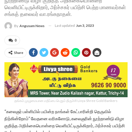
நூற்றாண்டு விழா குறித்த அறிக்கையொன்றை
வெளியிட்டிருக்கிறார், அர்ச்சகர் பயிற்சி பெற்ற மாணவர்கள்
சங்கத் தலைவர் வா.ரங்கநாதன்.
Last updated
Jun 3, 2023
By
Angusam News
0
Share
தங்கம் முழுமையான மதிப்பை பெறும் திருச்சி Livya Shree Gold Bankers
“கலைஞர் பள்ளியில் பயின்ற நாங்கள் கேட்பாரின்றி தெருவில்
நிற்கின்றோம்” வேதனை வரிகளோடு, கலைஞரின் நூற்றாண்டு விழா
குறித்த அறிக்கையொன்றை வெளியிட்டிருக்கிறார், அர்ச்சகர் பயிற்சி