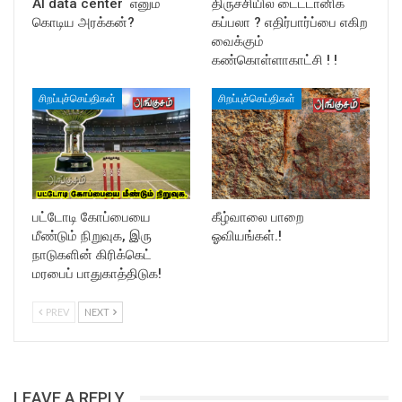
AI data center எனும்
திருச்சியில் டைட்டானிக்
கொடிய அரக்கன்?
கப்பலா ? எதிர்பார்ப்பை எகிற
வைக்கும்
கண்கொள்ளாகாட்சி ! !
சிறப்புச்செய்திகள்
சிறப்புச்செய்திகள்
பட்டோடி கோப்பையை
கீழ்வாலை பாறை
மீண்டும் நிறுவுக, இரு
ஓவியங்கள்.!
நாடுகளின் கிரிக்கெட்
மரபைப் பாதுகாத்திடுக!
PREV
NEXT
LEAVE A REPLY