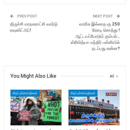
PREV POST
NEXT POST
திருச்சி மாநகராட்சி வார்டு
வாரிசு இல்லாத ரூ.250
ரவுண்ட்அப்!
கோடி சொத்து !
ஆட்டயப்போடும் கும்பல்…
ஸ்ரீவித்யா மந்திர் பள்ளியில்
நடப்பது என்ன?
You Might Also Like
All
சிறப்புச்செய்திகள்
சிறப்புச்செய்திகள்