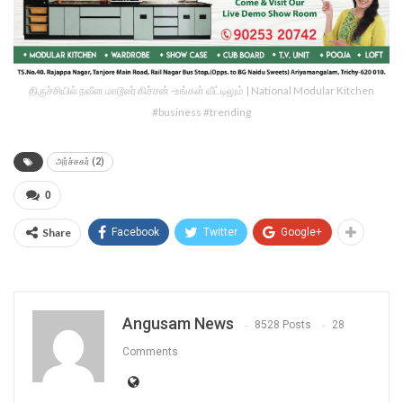
திருச்சியில் நவீன மாடூலர் கிச்சன் -உங்கள் வீட்டிலும் | National Modular Kitchen
#business #trending
அர்ச்சகர் (2)
0
Share
Facebook
Twitter
Google+
Angusam News
8528 Posts
28
Comments