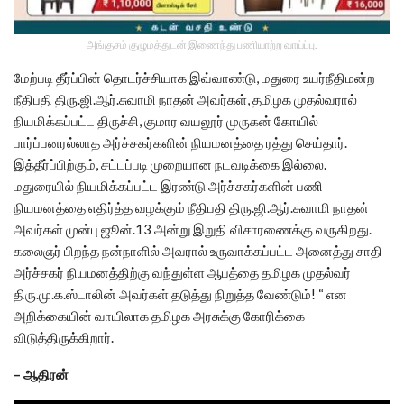
அங்குசம் குழுமத்துடன் இணைந்து பணியாற்ற வாய்ப்பு.
மேற்படி தீர்ப்பின் தொடர்ச்சியாக இவ்வாண்டு, மதுரை உயர்நீதிமன்ற
நீதிபதி திரு.ஜி.ஆர்.சுவாமி நாதன் அவர்கள், தமிழக முதல்வரால்
நியமிக்கப்பட்ட திருச்சி, குமார வயலூர் முருகன் கோயில்
பார்ப்பனரல்லாத அர்ச்சகர்களின் நியமனத்தை ரத்து செய்தார்.
இத்தீர்ப்பிற்கும், சட்டப்படி முறையான நடவடிக்கை இல்லை.
மதுரையில் நியமிக்கப்பட்ட இரண்டு அர்ச்சகர்களின் பணி
நியமனத்தை எதிர்த்த வழக்கும் நீதிபதி திரு.ஜி.ஆர்.சுவாமி நாதன்
அவர்கள் முன்பு ஜூன்.13 அன்று இறுதி விசாரணைக்கு வருகிறது.
கலைஞர் பிறந்த நன்நாளில் அவரால் உருவாக்கப்பட்ட அனைத்து சாதி
அர்ச்சகர் நியமனத்திற்கு வந்துள்ள ஆபத்தை தமிழக முதல்வர்
திரு.மு.க.ஸ்டாலின் அவர்கள் தடுத்து நிறுத்த வேண்டும்! “ என
அறிக்கையின் வாயிலாக தமிழக அரசுக்கு கோரிக்கை
விடுத்திருக்கிறார்.
– ஆதிரன்